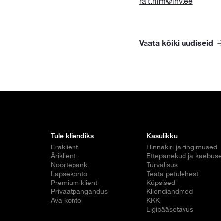
rait.riim@lhv.ee
Vaata kõiki uudiseid
Tule kliendiks
Kasulikku
Eraklient
Hinnakiri ja tingimused
Äriklient
Ettepanekud ja kaebus
Noortepank
Turvalisus
Lapsekonto
Teata petulehest
Premium klient
Küpsised
Privaatpangandus
Kliendiandmed
Ava konto
KKK
Ligipääsetavus