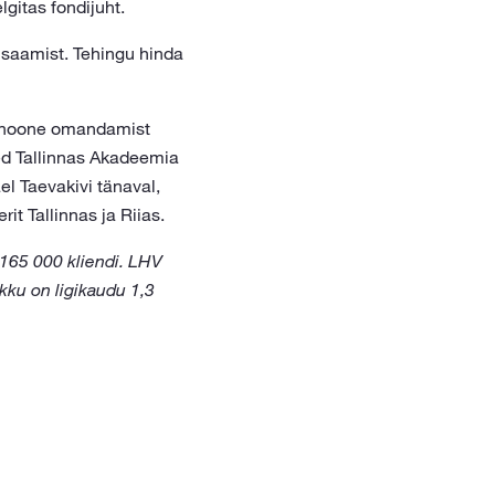
gitas fondijuht.
 saamist. Tehingu hinda
roohoone omandamist
ed Tallinnas Akadeemia
el Taevakivi tänaval,
rit Tallinnas ja Riias.
 165 000 kliendi. LHV
okku on ligikaudu 1,3