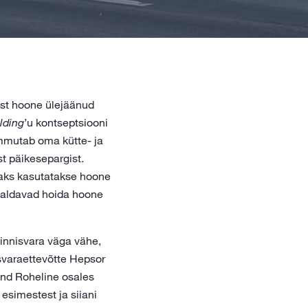
pst hoone ülejäänud
lding
’u kontseptsiooni
ammutab oma kütte- ja
t päikesepargist.
saks kasutatakse hoone
maldavad hoida hoone
kinnisvara väga vähe,
svaraettevõtte Hepsor
ond Roheline osales
esimestest ja siiani