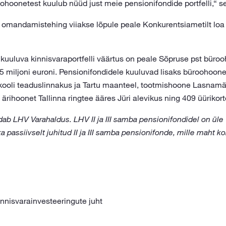
hoonetest kuulub nüüd just meie pensionifondide portfelli,“ sel
omandamistehing viiakse lõpule peale Konkurentsiametilt loa
kuuluva kinnisvaraportfelli väärtus on peale Sõpruse pst bü
 miljoni euroni. Pensionifondidele kuuluvad lisaks büroohoon
ikooli teaduslinnakus ja Tartu maanteel, tootmishoone Lasnamä
 ärihoonet Tallinna ringtee ääres Jüri alevikus ning 409 üürikorte
ab LHV Varahaldus. LHV II ja III samba pensionifondidel on üle
 ka passiivselt juhitud II ja III samba pensionifonde, mille maht k
nnisvarainvesteeringute juht