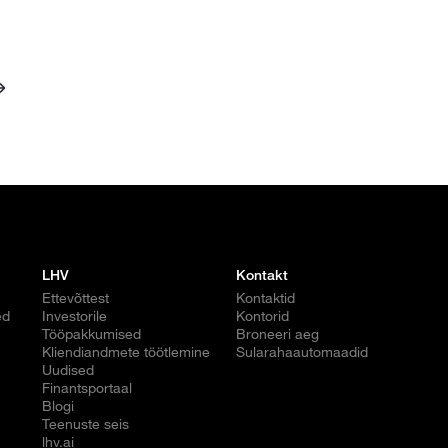
LHV
Kontakt
Ettevõttest
Kontaktid
ed
Investorile
Kontorid
Tööpakkumised
Broneeri aeg
Kliendiandmete töötlemine
Sularahaautomaadid
Uudised
Finantsportaal
Blogi
Teenuste seis
lhv.ai