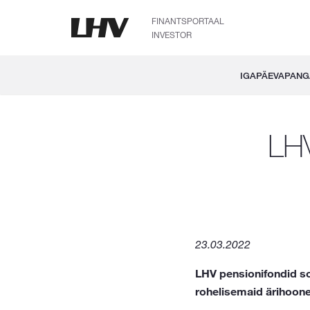
FINANTSPORTAAL
INVESTOR
IGAPÄEVAPAN
LH
23.03.2022
LHV pensionifondid so
rohelisemaid ärihoone