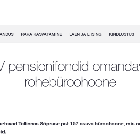
GANDUS
RAHA KASVATAMINE
LAEN JA LIISING
KINDLUSTUS
V pensionifondid omanda
rohebüroohoone
etavad Tallinnas Sõpruse pst 157 asuva büroohoone, mis on
id.