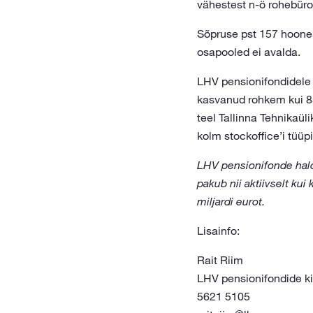
vähestest n-ö rohebüroo
Sõpruse pst 157 hoone 
osapooled ei avalda.
LHV pensionifondidele 
kasvanud rohkem kui 85
teel Tallinna Tehnikaül
kolm stockoffice’i tüüpi
LHV pensionifonde hald
pakub nii aktiivselt kui
miljardi eurot.
Lisainfo:
Rait Riim
LHV pensionifondide ki
5621 5105