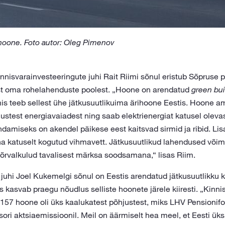
hoone. Foto autor: Oleg Pimenov
nnisvarainvesteeringute juhi Rait Riimi sõnul eristub Sõpruse 
st oma rohelahenduste poolest. „Hoone on arendatud
green bui
mis teeb sellest ühe jätkusuutlikuima ärihoone Eestis. Hoone 
stest energiavaiadest ning saab elektrienergiat katusel olevas
amiseks on akendel päikese eest kaitsvad sirmid ja ribid. Li
na katuselt kogutud vihmavett. Jätkusuutlikud lahendused või
rvalkulud tavalisest märksa soodsamana,“ lisas Riim.
 juhi Joel Kukemelgi sõnul on Eestis arendatud jätkusuutlikku 
kasvab praegu nõudlus selliste hoonete järele kiiresti. „Kinni
157 hoone oli üks kaalukatest põhjustest, miks LHV Pensionif
ori aktsiaemissioonil. Meil on äärmiselt hea meel, et Eesti üks 