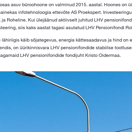
nnaosas asuv büroohoone on valminud 2015. aastal. Hoones on üü
ainekas infotehnoloogia ettevõte AS Proekspert. Investeeringu
 ja Roheline. Kui ülejäänud aktiivselt juhitud LHV pensionifond
teering, siis kaks aastat tagasi asutatud LHV Pensionifondi R
lähiriigis käib sõjategevus, energia kättesaadavus ja hind on 
endis, on üürikinnisvara LHV pensionifondide stabiilse tootluse 
 tagamaid LHV pensionifondide fondijuht Kristo Oidermaa.