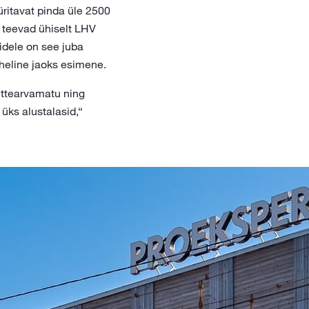
ritavat pinda üle 2500
 teevad ühiselt LHV
idele on see juba
oheline jaoks esimene.
ettearvamatu ning
üks alustalasid,“