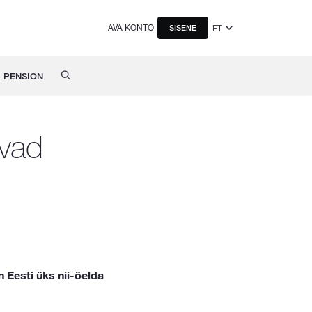
AVA KONTO
ET
SISENE
PENSION
vad
 Eesti üks nii-öelda