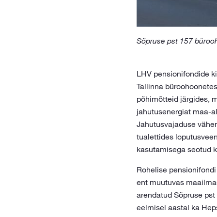
Sõpruse pst 157 büroo
LHV pensionifondide ki
Tallinna büroohoonete
põhimõtteid järgides, 
jahutusenergiat maa-alu
Jahutusvajaduse vähend
tualettides loputusvee
kasutamisega seotud kõ
Rohelise pensionifondi
ent muutuvas maailmas 
arendatud Sõpruse pst 
eelmisel aastal ka Heps