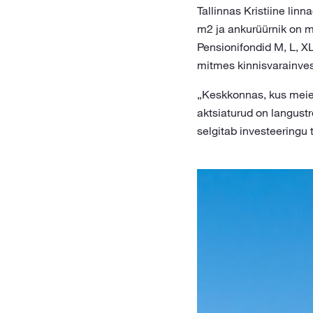
Tallinnas Kristiine li
m2 ja ankurüürnik on m
Pensionifondid M, L, XL
mitmes kinnisvarainves
„Keskkonnas, kus meie 
aktsiaturud on langustr
selgitab investeeringu