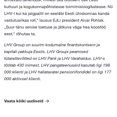
kultuuri ja kogukonnapõhistesse toimimisloogikatesse. Nii
LHV-l kui ka jalgpallil on seeläbi Eesti ühiskonnas kanda
vastutusrikas roll,“ lausus EJLi president Aivar Pohlak.
„Suur tänu senise toetuse ja jätkuva väga hea koostöö
eest,“ rõhutas ta.
LHV Group on suurim kodumaine finantskontsern ja
kapitali pakkuja Eestis. LHV Groupi peamised
tütarettevõtted on LHV Pank ja LHV Varahaldus. LHV-s
töötab 430 inimest. LHV pangateenuseid kasutab ligi 198
000 klienti ja LHV hallatavatel pensionifondidel on ligi 177
000 aktiivset klienti.
Vaata kõiki uudiseid