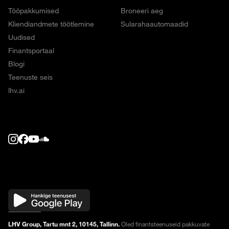
Tööpakkumised
Broneeri aeg
Kliendiandmete töötlemine
Sularahaautomaadid
Uudised
Finantsportaal
Blogi
Teenuste seis
lhv.ai
LHV Group, Tartu mnt 2, 10145, Tallinn.
Oled finantsteenuseid pakkuvate