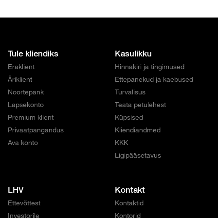
Tule kliendiks
Kasulikku
Eraklient
Hinnakiri ja tingimused
Äriklient
Ettepanekud ja kaebused
Noortepank
Turvalisus
Lapsekonto
Teata petulehest
Premium klient
Küpsised
Privaatpangandus
Kliendiandmed
Ava konto
KKK
Ligipääsetavus
LHV
Kontakt
Ettevõttest
Kontaktid
Investorile
Kontorid