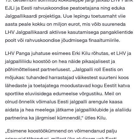
EJLi ja Eesti rahvuskoondise peatoetajana ning eduka
Jalgpallikaardi projektiga. Uue lepingu toetusmaht viie
aasta peale kokku on miljon eurot, mis võib suureneda
LHV Jalgpallikaardi aktiivse kasutamisega pangaklientide
poolt või rahvuskoondise jõudmisega finaalturniirile.
LHV Panga juhatuse esimees Erki Kilu rõhutas, et LHV ja
jalgpalliliidu koostöö on hea näide pikaajalisest ja
põhimõttelisest partnerlusest. „Jalgpalli roll Eestis on
mõjukas: tuhanded harrastajad väikestest suurteni koos
lähedaste ja toetajatega moodustavad kogu Eestit katva
sportlike eluviisidega edumeelse võrgustiku. Meil on
olnud õnnelik võimalus Eesti jalgpalli arengule kaasa
aidata ja hea meelega jätkame jalgpalliklubide ja alaliidu
partnerina ka järgmisel kümnendil,“ ütles Kilu.
„Esimene koostöökümnend on võimendanud palju
erinevaid tähendusi, millest üks olulisem usk Eesti