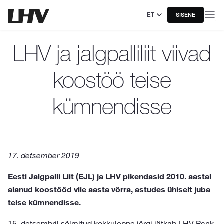
ET
SISENE
LHV ja jalgpalliliit viivad
koostöö teise
kümnendisse
17. detsember 2019
Eesti Jalgpalli Liit (EJL) ja LHV pikendasid 2010. aastal
alanud koostööd viie aasta võrra, astudes ühiselt juba
teise kümnendisse.
15. detsembril sõlmitud kokkuleppe järgi jätkab LHV Pank