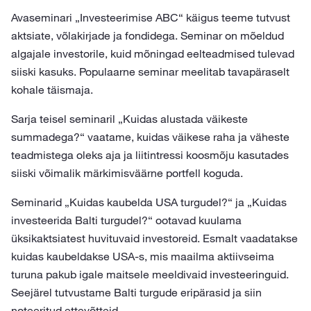
Avaseminari „Investeerimise ABC“ käigus teeme tutvust
aktsiate, võlakirjade ja fondidega. Seminar on mõeldud
algajale investorile, kuid mõningad eelteadmised tulevad
siiski kasuks. Populaarne seminar meelitab tavapäraselt
kohale täismaja.
Sarja teisel seminaril „Kuidas alustada väikeste
summadega?“ vaatame, kuidas väikese raha ja väheste
teadmistega oleks aja ja liitintressi koosmõju kasutades
siiski võimalik märkimisväärne portfell koguda.
Seminarid „Kuidas kaubelda USA turgudel?“ ja „Kuidas
investeerida Balti turgudel?“ ootavad kuulama
üksikaktsiatest huvituvaid investoreid. Esmalt vaadatakse
kuidas kaubeldakse USA-s, mis maailma aktiivseima
turuna pakub igale maitsele meeldivaid investeeringuid.
Seejärel tutvustame Balti turgude eripärasid ja siin
noteeritud ettevõtteid.