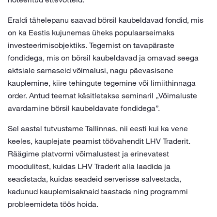
Eraldi tähelepanu saavad börsil kaubeldavad fondid, mis
on ka Eestis kujunemas üheks populaarseimaks
investeerimisobjektiks. Tegemist on tavapäraste
fondidega, mis on börsil kaubeldavad ja omavad seega
aktsiale sarnaseid võimalusi, nagu päevasisene
kauplemine, kiire tehingute tegemine või limiithinnaga
order. Antud teemat käsitletakse seminaril „Võimaluste
avardamine börsil kaubeldavate fondidega”.
Sel aastal tutvustame Tallinnas, nii eesti kui ka vene
keeles, kauplejate peamist töövahendit LHV Traderit.
Räägime platvormi võimalustest ja erinevatest
moodulitest, kuidas LHV Traderit alla laadida ja
seadistada, kuidas seadeid serverisse salvestada,
kadunud kauplemisaknaid taastada ning programmi
probleemideta töös hoida.