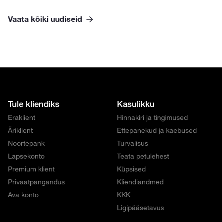
Vaata kõiki uudiseid
Tule kliendiks
Kasulikku
Eraklient
Hinnakiri ja tingimused
Äriklient
Ettepanekud ja kaebused
Noortepank
Turvalisus
Lapsekonto
Teata petulehest
Premium klient
Küpsised
Privaatpangandus
Kliendiandmed
Ava konto
KKK
Ligipääsetavus