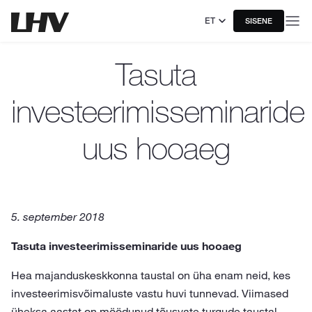
ET
SISENE
Tasuta
investeerimisseminaride
uus hooaeg
5. september 2018
Tasuta investeerimisseminaride uus hooaeg
Hea majanduskeskkonna taustal on üha enam neid, kes
investeerimisvõimaluste vastu huvi tunnevad. Viimased
üheksa aastat on möödunud tõusvate turgude taustal,