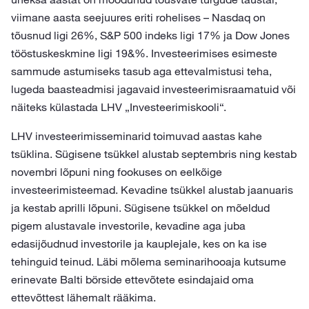
viimane aasta seejuures eriti rohelises – Nasdaq on
tõusnud ligi 26%, S&P 500 indeks ligi 17% ja Dow Jones
tööstuskeskmine ligi 19&%. Investeerimises esimeste
sammude astumiseks tasub aga ettevalmistusi teha,
lugeda baasteadmisi jagavaid investeerimisraamatuid või
näiteks külastada LHV „Investeerimiskooli“.
LHV investeerimisseminarid toimuvad aastas kahe
tsüklina. Sügisene tsükkel alustab septembris ning kestab
novembri lõpuni ning fookuses on eelkõige
investeerimisteemad. Kevadine tsükkel alustab jaanuaris
ja kestab aprilli lõpuni. Sügisene tsükkel on mõeldud
pigem alustavale investorile, kevadine aga juba
edasijõudnud investorile ja kauplejale, kes on ka ise
tehinguid teinud. Läbi mõlema seminarihooaja kutsume
erinevate Balti börside ettevõtete esindajaid oma
ettevõttest lähemalt rääkima.