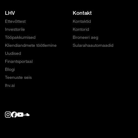
LHV
Kontakt
Ettevõttest
Kontaktid
Investorile
Kontorid
Tööpakkumised
Broneeri aeg
Kliendiandmete töötlemine
Sularahaautomaadid
Uudised
Finantsportaal
Blogi
Teenuste seis
lhv.ai