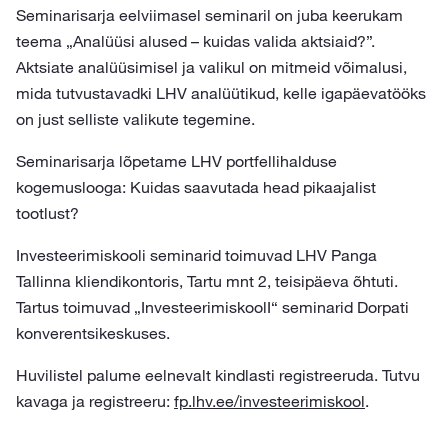
Seminarisarja eelviimasel seminaril on juba keerukam
teema „Analüüsi alused – kuidas valida aktsiaid?”.
Aktsiate analüüsimisel ja valikul on mitmeid võimalusi,
mida tutvustavadki LHV analüütikud, kelle igapäevatööks
on just selliste valikute tegemine.
Seminarisarja lõpetame LHV portfellihalduse
kogemuslooga: Kuidas saavutada head pikaajalist
tootlust?
Investeerimiskooli seminarid toimuvad LHV Panga
Tallinna kliendikontoris, Tartu mnt 2, teisipäeva õhtuti.
Tartus toimuvad „InvesteerimiskoolI“ seminarid Dorpati
konverentsikeskuses.
Huvilistel palume eelnevalt kindlasti registreeruda. Tutvu
kavaga ja registreeru:
fp.lhv.ee/investeerimiskool
.