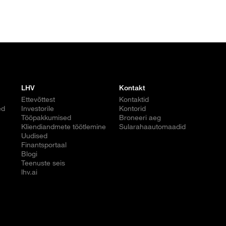
LHV
Kontakt
Ettevõttest
Kontaktid
ed
Investorile
Kontorid
Tööpakkumised
Broneeri aeg
Kliendiandmete töötlemine
Sularahaautomaadid
Uudised
Finantsportaal
Blogi
Teenuste seis
lhv.ai