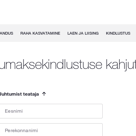
GANDUS
RAHA KASVATAMINE
LAEN JA LIISING
KINDLUSTUS
umaksekindlustuse kahju
Juhtumist teataja
Eesnimi
Perekonnanimi