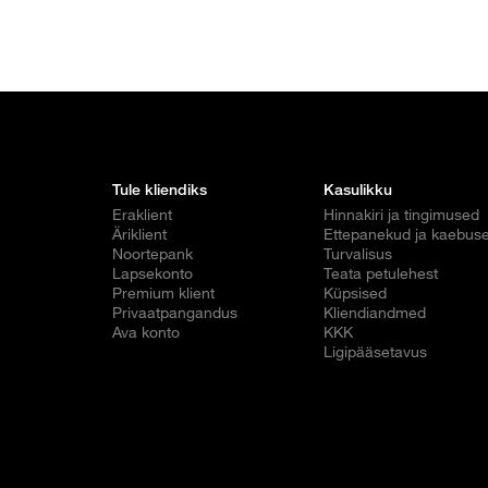
Tule kliendiks
Kasulikku
Eraklient
Hinnakiri ja tingimused
Äriklient
Ettepanekud ja kaebus
Noortepank
Turvalisus
Lapsekonto
Teata petulehest
Premium klient
Küpsised
Privaatpangandus
Kliendiandmed
Ava konto
KKK
Ligipääsetavus