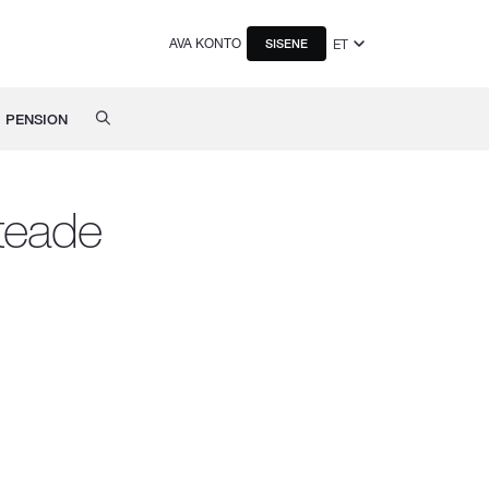
AVA KONTO
ET
SISENE
PENSION
teade