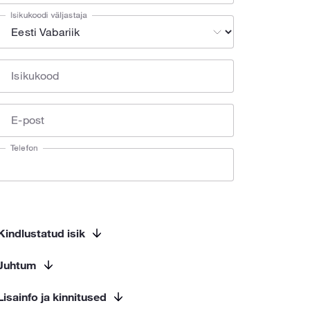
Isikukoodi väljastaja
Isikukood
E-post
Telefon
Kindlustatud isik
Juhtum
Lisainfo ja kinnitused