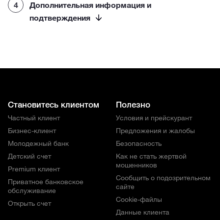
4
Дополнительная информация и
подтверждения
Становитесь клиентом
Полезно
Частный клиент
Условия и прейскурант
Бизнес-клиент
Предложения и жалобы
Молодежный банк
Безопасность
Детский счет
Как не стать жертвой
мошенников
Premium клиент
Сообщить о подозрительном
Приватное банковское
сайте
обслуживание
Cookie-файлы
Открыть счет
Данные клиента