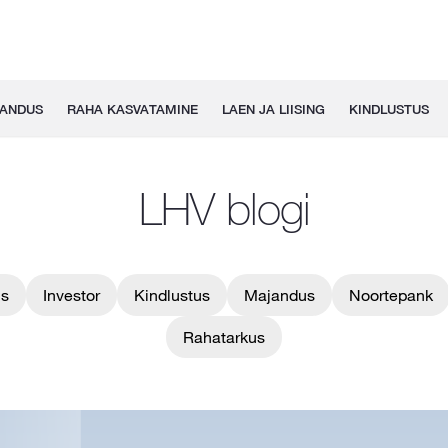
GANDUS
RAHA KASVATAMINE
LAEN JA LIISING
KINDLUSTUS
LHV blogi
us
Investor
Kindlustus
Majandus
Noortepank
Rahatarkus