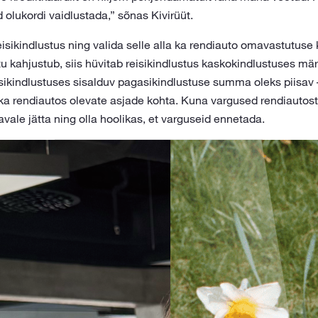
id olukordi vaidlustada,” sõnas Kivirüüt.
isikindlustus ning valida selle alla ka rendiauto omavastutuse 
 kahjustub, siis hüvitab reisikindlustus kaskokindlustuses 
eisikindlustuses sisalduv pagasikindlustuse summa oleks piisav 
 ka rendiautos olevate asjade kohta. Kuna vargused rendiautos
vale jätta ning olla hoolikas, et varguseid ennetada.