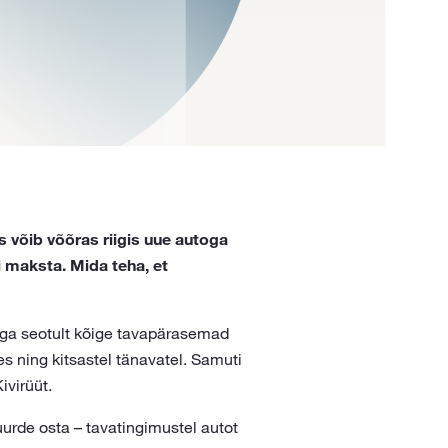
 võib võõras riigis uue autoga
i maksta. Mida teha, et
ega seotult kõige tavapärasemad
es ning kitsastel tänavatel. Samuti
virüüt.
uurde osta – tavatingimustel autot