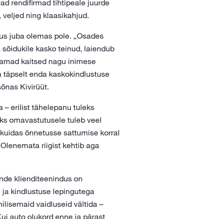
d rendifirmad tihtipeale juurde
 veljed ning klaasikahjud.
gus juba olemas pole. „Osades
 sõidukile kasko teinud, laiendub
e samad kaitsed nagu inimese
a täpselt enda kaskokindlustuse
õnas Kivirüüt.
 – erilist tähelepanu tuleks
aks omavastutusele tuleb veel
, kuidas õnnetusse sattumise korral
t. Olenemata riigist kehtib aga
nde klienditeenindus on
i ja kindlustuse lepingutega
hilisemaid vaidluseid vältida –
ui auto olukord enne ja pärast