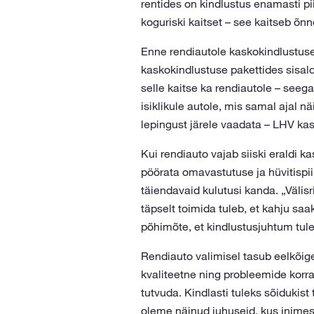
rentides on kindlustus enamasti p
koguriski kaitset – see kaitseb õnn
Enne rendiautole kaskokindlustuse
kaskokindlustuse pakettides sisald
selle kaitse ka rendiautole – seega
isiklikule autole, mis samal ajal
lepingust järele vaadata – LHV kas
Kui rendiauto vajab siiski eraldi k
pöörata omavastutuse ja hüvitispii
täiendavaid kulutusi kanda. „Välis
täpselt toimida tuleb, et kahju saak
põhimõte, et kindlustusjuhtum tul
Rendiauto valimisel tasub eelkõig
kvaliteetne ning probleemide korral
tutvuda. Kindlasti tuleks sõidukist 
oleme näinud juhuseid, kus inimes