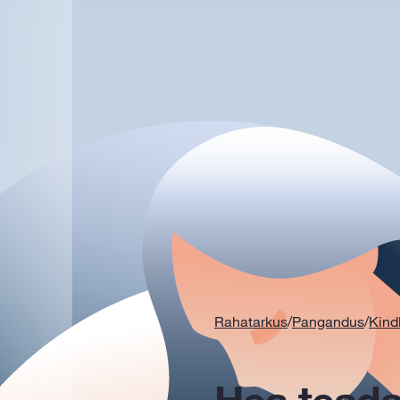
Rahatarkus
/
Pangandus
/
Kind
Hea teada: