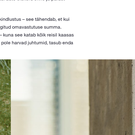
kindlustus – see tähendab, et kui
märgitud omavastutuse summa.
– kuna see katab kõik reisil kaasas
t pole harvad juhtumid, tasub enda