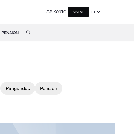
AVA KONTO
ET
SISENE
PENSION
Pangandus
Pension