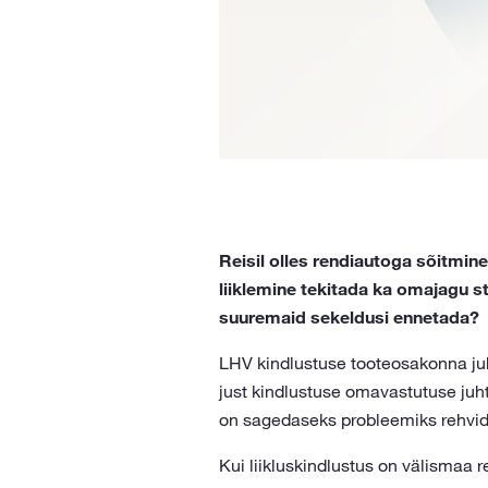
Reisil olles rendiautoga sõitmin
liiklemine tekitada ka omajagu st
suuremaid sekeldusi ennetada?
LHV kindlustuse tooteosakonna juh
just kindlustuse omavastutuse juhtu
on sagedaseks probleemiks rehvide
Kui liikluskindlustus on välismaa r