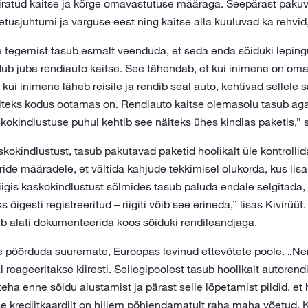
iiratud kaitse ja kõrge omavastutuse määraga. Seepärast pakuva
etusjuhtumi ja varguse eest ning kaitse alla kuuluvad ka rehvid,
 tegemist tasub esmalt veenduda, et seda enda sõiduki lepin
ub juba rendiauto kaitse. See tähendab, et kui inimene on oma
 kui inimene läheb reisile ja rendib seal auto, kehtivad sellel
 näiteks kodus ootamas on. Rendiauto kaitse olemasolu tasub ag
kokindlustuse puhul kehtib see näiteks ühes kindlas paketis,” s
askokindlustust, tasub pakutavad paketid hoolikalt üle kontrollida
ride määradele, et vältida kahjude tekkimisel olukorda, kus lis
riigis kaskokindlustust sõlmides tasub paluda endale selgitada
s õigesti registreeritud – riigiti võib see erineda,” lisas Kivirüü
eb alati dokumenteerida koos sõiduki rendileandjaga.
e pöörduda suuremate, Euroopas levinud ettevõtete poole. „Ne
 reageeritakse kiiresti. Sellegipoolest tasub hoolikalt autorend
teha enne sõidu alustamist ja pärast selle lõpetamist pildid, et 
e krediitkaardilt on hiljem põhjendamatult raha maha võetud. K