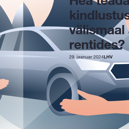
kindlustus
välismaal
rentides?
29. jaanuar 2024
LHV