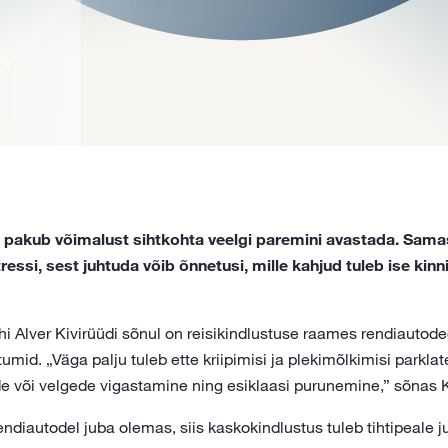
e pakub võimalust sihtkohta veelgi paremini avastada. Samas
ressi, sest juhtuda võib õnnetusi, mille kahjud tuleb ise kinn
i Alver Kivirüüdi sõnul on reisikindlustuse raames rendiautod
mid. „Väga palju tuleb ette kriipimisi ja plekimõlkimisi parklat
 või velgede vigastamine ning esiklaasi purunemine,” sõnas Ki
endiautodel juba olemas, siis kaskokindlustus tuleb tihtipeale j