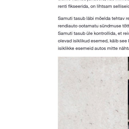
renti fikseerida, on lihtsam sellise
Samuti tasub läbi mõelda tehtav re
rendiauto ootamatu sündmuse tõttu
Samuti tasub üle kontrollida, et r
olevad isiklikud esemed, käib see
isiklikke esemeid autos mitte nähta