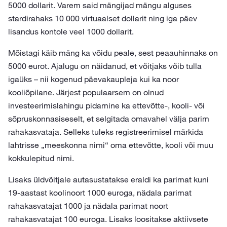
5000 dollarit. Varem said mängijad mängu alguses
stardirahaks 10 000 virtuaalset dollarit ning iga päev
lisandus kontole veel 1000 dollarit.
Mõistagi käib mäng ka võidu peale, sest peaauhinnaks on
5000 eurot. Ajalugu on näidanud, et võitjaks võib tulla
igaüks – nii kogenud päevakaupleja kui ka noor
kooliõpilane. Järjest populaarsem on olnud
investeerimislahingu pidamine ka ettevõtte-, kooli- või
sõpruskonnasiseselt, et selgitada omavahel välja parim
rahakasvataja. Selleks tuleks registreerimisel märkida
lahtrisse „meeskonna nimi“ oma ettevõtte, kooli või muu
kokkulepitud nimi.
Lisaks üldvõitjale autasustatakse eraldi ka parimat kuni
19-aastast koolinoort 1000 euroga, nädala parimat
rahakasvatajat 1000 ja nädala parimat noort
rahakasvatajat 100 euroga. Lisaks loositakse aktiivsete