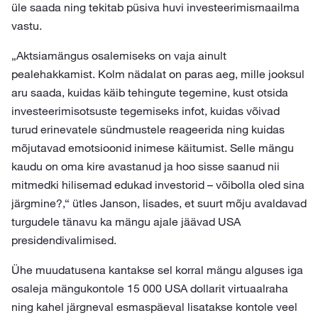
üle saada ning tekitab püsiva huvi investeerimismaailma
vastu.
„Aktsiamängus osalemiseks on vaja ainult
pealehakkamist. Kolm nädalat on paras aeg, mille jooksul
aru saada, kuidas käib tehingute tegemine, kust otsida
investeerimisotsuste tegemiseks infot, kuidas võivad
turud erinevatele sündmustele reageerida ning kuidas
mõjutavad emotsioonid inimese käitumist. Selle mängu
kaudu on oma kire avastanud ja hoo sisse saanud nii
mitmedki hilisemad edukad investorid – võibolla oled sina
järgmine?,“ ütles Janson, lisades, et suurt mõju avaldavad
turgudele tänavu ka mängu ajale jäävad USA
presidendivalimised.
Ühe muudatusena kantakse sel korral mängu alguses iga
osaleja mängukontole 15 000 USA dollarit virtuaalraha
ning kahel järgneval esmaspäeval lisatakse kontole veel