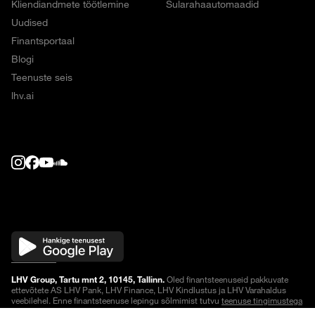
Kliendiandmete töötlemine
Sularahaautomaadid
Uudised
Finantsportaal
Blogi
Teenuste seis
lhv.ai
LHV Group, Tartu mnt 2, 10145, Tallinn.
Oled finantsteenuseid pakkuvate
ettevõtete AS LHV Pank, LHV Finance, LHV Kindlustus ja LHV Varahaldus
veebilehel. Enne finantsteenuse lepingu sõlmimist tutvu
teenuse tingimustega
või küsi lisainfot.
Noteeringud on viivitusega
.