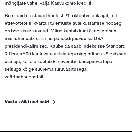
mängijate vahel välja Kasvukonto krediiti.
Börsihaid alustavad heitlust 21. oktoobril ehk ajal, mil
ettevõttete III kvartali tulemuste avalikustamise hooaeg
on hoo sisse saanud. Mäng kestab kuni 8. novembrini,
mis tähendab, et sinna perioodi jäävad ka USA
presidendivalimised. Kaubelda saab indeksisse Standard
& Poor´s 500 kuuluvate aktsiatega ning mängu võidab see
osaleja, kellele kuulub 8. novembri börsipäeva lõpu
seisuga kõige suurema turuväärtusega
väärtpaberiportfell.
Vaata kõiki uudiseid