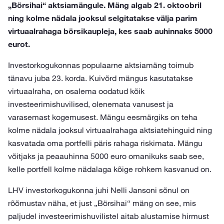
„Börsihai“ aktsiamängule. Mäng algab 21. oktoobril
ning kolme nädala jooksul selgitatakse välja parim
virtuaalrahaga börsikaupleja, kes saab auhinnaks 5000
eurot.
Investorkogukonnas populaarne aktsiamäng toimub
tänavu juba 23. korda. Kuivõrd mängus kasutatakse
virtuaalraha, on osalema oodatud kõik
investeerimishuvilised, olenemata vanusest ja
varasemast kogemusest. Mängu eesmärgiks on teha
kolme nädala jooksul virtuaalrahaga aktsiatehinguid ning
kasvatada oma portfelli päris rahaga riskimata. Mängu
võitjaks ja peaauhinna 5000 euro omanikuks saab see,
kelle portfell kolme nädalaga kõige rohkem kasvanud on.
LHV investorkogukonna juhi Nelli Jansoni sõnul on
rõõmustav näha, et just „Börsihai“ mäng on see, mis
paljudel investeerimishuvilistel aitab alustamise hirmust