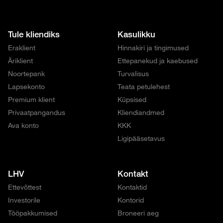
Tule kliendiks
Kasulikku
Eraklient
Hinnakiri ja tingimused
Äriklient
Ettepanekud ja kaebused
Noortepank
Turvalisus
Lapsekonto
Teata petulehest
Premium klient
Küpsised
Privaatpangandus
Kliendiandmed
Ava konto
KKK
Ligipääsetavus
LHV
Kontakt
Ettevõttest
Kontaktid
Investorile
Kontorid
Tööpakkumised
Broneeri aeg