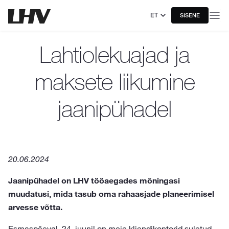
ET
SISENE
Lahtiolekuajad ja
maksete liikumine
jaanipühadel
20.06.2024
Jaanipühadel on LHV tööaegades mõningasi
muudatusi, mida tasub oma rahaasjade planeerimisel
arvesse võtta.
Esmaspäeval, 24. juunil on meie kliendikontorid suletud.