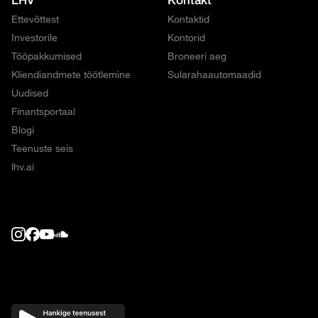
Ettevõttest
Kontaktid
Investorile
Kontorid
Tööpakkumised
Broneeri aeg
Kliendiandmete töötlemine
Sularahaautomaadid
Uudised
Finantsportaal
Blogi
Teenuste seis
lhv.ai