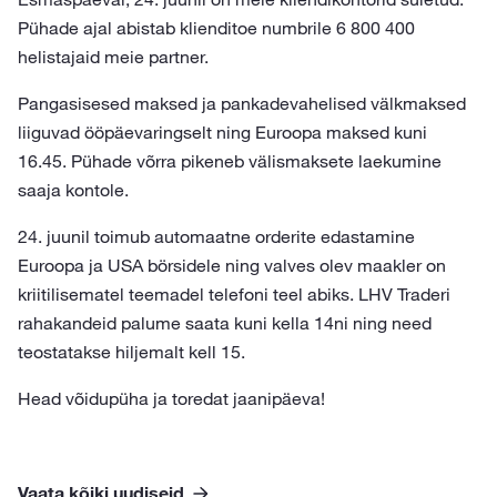
Pühade ajal abistab klienditoe numbrile 6 800 400
helistajaid meie partner.
Pangasisesed maksed ja pankadevahelised välkmaksed
liiguvad ööpäevaringselt ning Euroopa maksed kuni
16.45. Pühade võrra pikeneb välismaksete laekumine
saaja kontole.
24. juunil toimub automaatne orderite edastamine
Euroopa ja USA börsidele ning valves olev maakler on
kriitilisematel teemadel telefoni teel abiks. LHV Traderi
rahakandeid palume saata kuni kella 14ni ning need
teostatakse hiljemalt kell 15.
Head võidupüha ja toredat jaanipäeva!
Vaata kõiki uudiseid