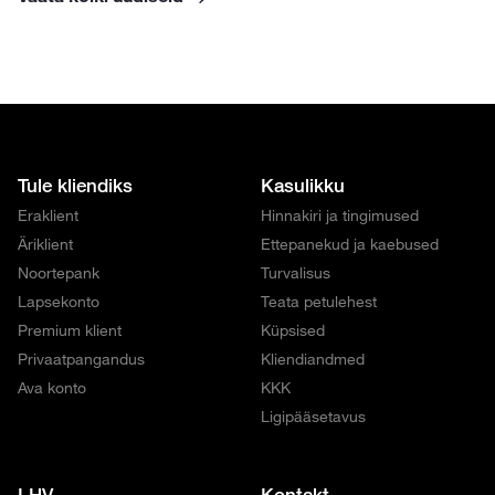
Tule kliendiks
Kasulikku
Eraklient
Hinnakiri ja tingimused
Äriklient
Ettepanekud ja kaebused
Noortepank
Turvalisus
Lapsekonto
Teata petulehest
Premium klient
Küpsised
Privaatpangandus
Kliendiandmed
Ava konto
KKK
Ligipääsetavus
LHV
Kontakt