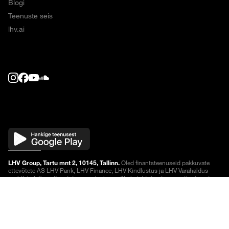
Blogi
Teenuste seis
lhv.ai
LHV Group, Tartu mnt 2, 10145, Tallinn.
Oled finantsteenuseid pakkuvate
ettevõtete AS LHV Pank, LHV Finance, LHV Kindlustus ja LHV Varahaldus
veebilehel. Enne finantsteenuse lepingu sõlmimist tutvu
teenuse tingimustega
või küsi lisainfot.
Noteeringud on viivitusega
.