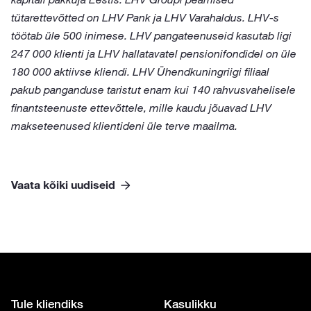
tütarettevõtted on LHV Pank ja LHV Varahaldus. LHV-s
töötab üle 500 inimese. LHV pangateenuseid kasutab ligi
247 000 klienti ja LHV hallatavatel pensionifondidel on üle
180 000 aktiivse kliendi. LHV Ühendkuningriigi filiaal
pakub panganduse taristut enam kui 140 rahvusvahelisele
finantsteenuste ettevõttele, mille kaudu jõuavad LHV
makseteenused klientideni üle terve maailma.
Vaata kõiki uudiseid
Tule kliendiks
Kasulikku