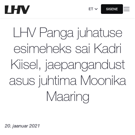
ET
SISENE
LHV Panga juhatuse
esimeheks sai Kadri
Kiisel, jaepangandust
asus juhtima Moonika
Maaring
20. jaanuar 2021