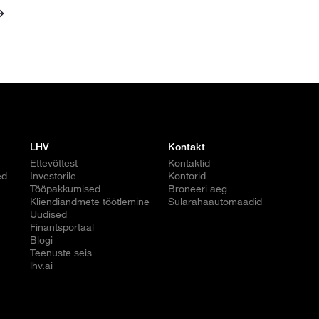
LHV
Kontakt
Ettevõttest
Kontaktid
ed
Investorile
Kontorid
Tööpakkumised
Broneeri aeg
Kliendiandmete töötlemine
Sularahaautomaadid
Uudised
Finantsportaal
Blogi
Teenuste seis
lhv.ai