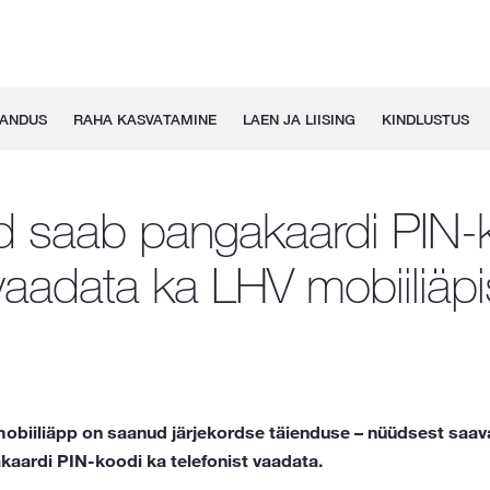
GANDUS
RAHA KASVATAMINE
LAEN JA LIISING
KINDLUSTUS
 saab pangakaardi PIN-
vaadata ka LHV mobiiliäpi
obiiliäpp on saanud järjekordse täienduse – nüüdsest saav
kaardi PIN-koodi ka telefonist vaadata.