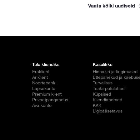
Vaata kõiki uudiseid
Tule kliendiks
Kasulikku
Eraklient
Hinnakiri ja tingimused
Äriklient
Ettepanekud ja kaebus
Noortepank
Turvalisus
Lapsekonto
Teata petulehest
Premium klient
Küpsised
Privaatpangandus
Kliendiandmed
Ava konto
KKK
Ligipääsetavus