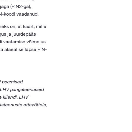
jaga (PIN2-ga),
IN-koodi vaadanud.
eks on, et kaart, mille
gus ja juurdepääs
odi vaatamise võimalus
a alaealise lapse PIN-
pi peamised
. LHV pangateenuseid
e kliendi. LHV
tsteenuste ettevõttele,