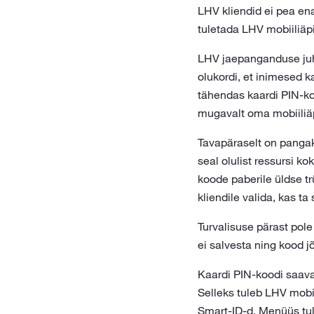
LHV kliendid ei pea en
tuletada LHV mobiiliäp
LHV jaepanganduse juhi 
olukordi, et inimesed 
tähendas kaardi PIN-koo
mugavalt oma mobiiliäp
Tavapäraselt on pangak
seal olulist ressursi 
koode paberile üldse t
kliendile valida, kas ta
Turvalisuse pärast pole
ei salvesta ning kood jõ
Kaardi PIN-koodi saavad
Selleks tuleb LHV mobi
Smart-ID-d. Menüüs tule