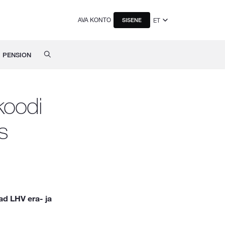
AVA KONTO
ET
SISENE
PENSION
koodi
s
ad LHV era- ja