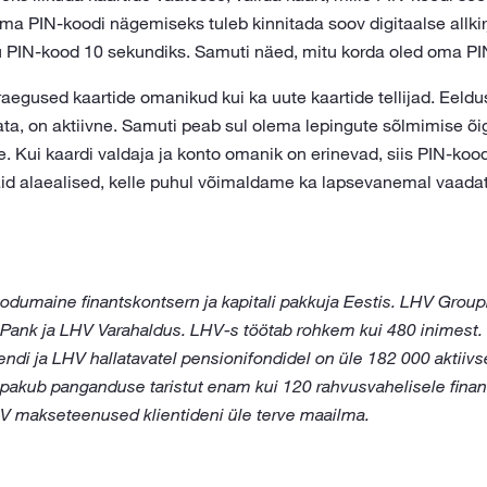
ma PIN-koodi nägemiseks tuleb kinnitada soov digitaalse allkir
u PIN-kood 10 sekundiks. Samuti näed, mitu korda oled oma P
aegused kaartide omanikud kui ka uute kaartide tellijad. Eeldus
ta, on aktiivne. Samuti peab sul olema lepingute sõlmimise õi
e. Kui kaardi valdaja ja konto omanik on erinevad, siis PIN-ko
id alaealised, kelle puhul võimaldame ka lapsevanemal vaadat
dumaine finantskontsern ja kapitali pakkuja Eestis. LHV Grou
 Pank ja LHV Varahaldus. LHV-s töötab rohkem kui 480 inimest
endi ja LHV hallatavatel pensionifondidel on üle 182 000 aktiivs
l pakub panganduse taristut enam kui 120 rahvusvahelisele finan
V makseteenused klientideni üle terve maailma.