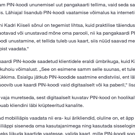
am PIN-koodi ununemisel uut pangakaarti tellima, vaid seda sa
is. Lähiajal lisandub PIN-koodi vaatamise võimalus ka internet
Kadri Kiiseli sõnul on tegemist lihtsa, kuid praktilise täiendus
kaotavad või unustavad mõne oma parooli, nii ka pangakaardi P
di unustamine, et tellida tuleb uus kaart, siis nüüd saavad me
ist vaadata.“
aardi PIN-koode saadetud klientidele eraldi ümbrikuga, kuid Ki
kokkuhoiu võimalust. „See on esimene samm selle suunas, et tul
rükkima. Esialgu jätkub PIN-koodide saatmine endistviisi, ent 
 soovib uue kaardi PIN-koodi vaid digitaalselt või ka paberil,“ lis
 vaja muretseda, sest digitaalselt kuvatav PIN-kood on hoolikal
uab kliendini läbi krüpteeritud kanalite.
 mobiiliäpis vaadata nii era- kui ärikliendid, oluline on, et äp
iliäppi siseneda oma kasutajanimega ning kasutada sisselogim
ks liikuda kaartide vaatesse, valida kaart, mille PIN-koodi so