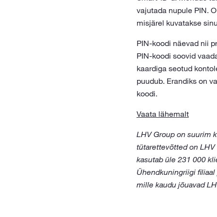
vajutada nupule PIN. O
misjärel kuvatakse sin
PIN-koodi näevad nii pr
PIN-koodi soovid vaada
kaardiga seotud kontol
puudub. Erandiks on va
koodi.
Vaata lähemalt
LHV Group on suurim ko
tütarettevõtted on LHV
kasutab üle 231 000 kli
Ühendkuningriigi filiaa
mille kaudu jõuavad LH