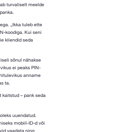
ab turvaliselt meelde
ipanka.
ega. „Ikka tuleb ette
IN-koodiga. Kui seni
ie kliendid seda
iseli sõnul nähakse
evikus ei peaks PIN-
lähitulevikus anname
as ta.
t kaitstud – pank seda
p oleks uuendatud.
iseks mobiil-ID-d või
ovid vaadata ning