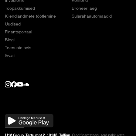
Investorile
Kontorid
Tööpakkumised
Broneeri aeg
Kliendiandmete töötlemine
Sularahaautomaadid
Uudised
Finantsportaal
Blogi
Teenuste seis
lhv.ai
LHV Group, Tartu mnt 2, 10145, Tallinn.
Oled finantsteenuseid pakkuvate