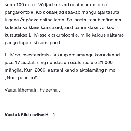
saab 100 eurot. Võitjad saavad auhinnaraha oma
pangakontole. Kõik osalejad saavad mängu ajal tasuta
lugeda Äripäeva online lehte. Sel aastal tasub mängima
kutsuda ka klassikaaslased, sest parim klass või kool
kutsutakse LHV-sse ekskursioonile, mille käigus näitame
panga tegemisi seestpoolt.
LHV on investeerimis- ja kauplemismängu korraldanud
juba 17 aastat, ning nendes on osalenud üle 21 000
mängija. Kuni 2006. aastani kandis aktsiamäng nime
„Noor pensionär“.
Vaata lähemalt:
lhv.ee/hai
.
Vaata kõiki uudiseid