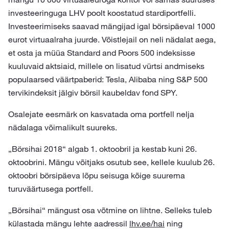
investeeringuga LHV poolt koostatud stardiportfelli.
Investeerimiseks saavad mängijad igal börsipäeval 1000
eurot virtuaalraha juurde. Võistlejail on neli nädalat aega,
et osta ja müüa Standard and Poors 500 indeksisse
kuuluvaid aktsiaid, millele on lisatud vürtsi andmiseks
populaarsed väärtpaberid: Tesla, Alibaba ning S&P 500
tervikindeksit jälgiv börsil kaubeldav fond SPY.
Osalejate eesmärk on kasvatada oma portfell nelja
nädalaga võimalikult suureks.
„Börsihai 2018“ algab 1. oktoobril ja kestab kuni 26.
oktoobrini. Mängu võitjaks osutub see, kellele kuulub 26.
oktoobri börsipäeva lõpu seisuga kõige suurema
turuväärtusega portfell.
„Börsihai“ mängust osa võtmine on lihtne. Selleks tuleb
külastada mängu lehte aadressil
lhv.ee/hai
ning