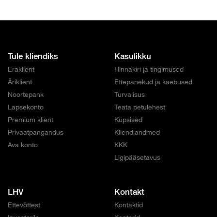
Tule kliendiks
Kasulikku
Eraklient
Hinnakiri ja tingimused
Äriklient
Ettepanekud ja kaebused
Noortepank
Turvalisus
Lapsekonto
Teata petulehest
Premium klient
Küpsised
Privaatpangandus
Kliendiandmed
Ava konto
KKK
Ligipääsetavus
LHV
Kontakt
Ettevõttest
Kontaktid