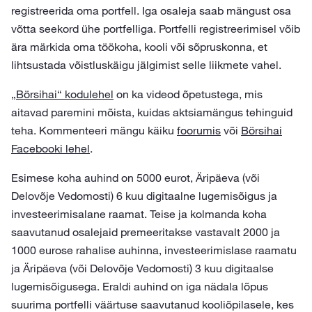
registreerida oma portfell. Iga osaleja saab mängust osa
võtta seekord ühe portfelliga. Portfelli registreerimisel võib
ära märkida oma töökoha, kooli või sõpruskonna, et
lihtsustada võistluskäigu jälgimist selle liikmete vahel.
„Börsihai“ kodulehel
on ka videod õpetustega, mis
aitavad paremini mõista, kuidas aktsiamängus tehinguid
teha. Kommenteeri mängu käiku
foorumis
või
Börsihai
Facebooki lehel
.
Esimese koha auhind on 5000 eurot, Äripäeva (või
Delovõje Vedomosti) 6 kuu digitaalne lugemisõigus ja
investeerimisalane raamat. Teise ja kolmanda koha
saavutanud osalejaid premeeritakse vastavalt 2000 ja
1000 eurose rahalise auhinna, investeerimislase raamatu
ja Äripäeva (või Delovõje Vedomosti) 3 kuu digitaalse
lugemisõigusega. Eraldi auhind on iga nädala lõpus
suurima portfelli väärtuse saavutanud kooliõpilasele, kes