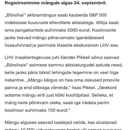
Registreerimine mängule algas 24. septembril.
„Börsihai“ aktsiamängus saab kaubelda S&P 500
indeksisse kuuluvate ettevõtete aktsiatega. Võitja saab
oma pangakontole auhinnaks 5000 eurot. Koolinoorte
jaoks teevad mängu põnevamaks iganädalased
lisaauhinnad ja parimale klassile ekskursioon LHV-sse.
LHV maaklertegevuse juhi Sander Pikkeli sõnul saavad
„Börsihais“ esimese sammu aktsiaturgudel astuda need,
kelle jaoks päris börsil tehingute tegemine on veel liiga
riskantne. „Mängu käigus on hea oma oskused proovile
panna ja end sõbraga võrrelda,“ lisas Pikkel. „Seekord
ootame mängu eriti just kõiki kooliõpilasi. Selleks, et
mäng neile põnevam oleks, saab iga nädala parim
koolinoor auhinnaks 100 eurot.“
Mängu alguses saavad osalejad valida, kas alustavad
mängu 10 000 virtuaaleuroga kontol või samas suuruses