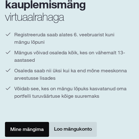
kauplemismäng
virtuaalrahaga
Registreeruda saab alates 6. veebruarist kuni
mängu lõpuni
Mängus võivad osaleda kõik, kes on vähemalt 13-
aastased
Osaleda saab nii üksi kui ka end mõne meeskonna
arvestusse lisades
Võidab see, kes on mängu lõpuks kasvatanud oma
portfelli turuväärtuse kõige suuremaks
Loo mängukonto
Mine mängima