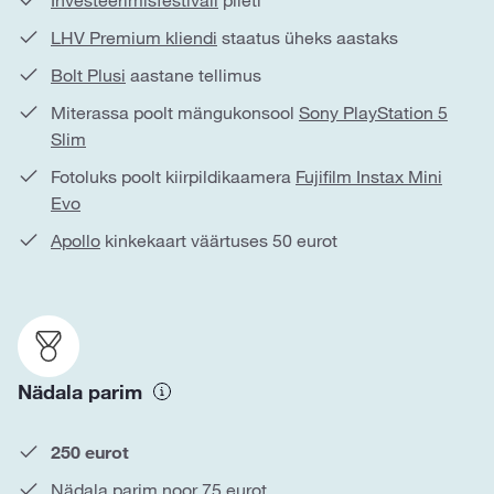
Investeerimisfestivali
pileti
LHV Premium kliendi
staatus üheks aastaks
Bolt Plusi
aastane tellimus
Miterassa poolt mängukonsool
Sony PlayStation 5
Slim
Fotoluks poolt kiirpildikaamera
Fujifilm Instax Mini
Evo
Apollo
kinkekaart väärtuses 50 eurot
Nädala parim
250 eurot
Nädala parim noor 75 eurot