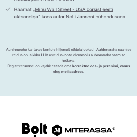
Raamat „
Minu Wall Street - USA börsist eesti
aktsendiga
" koos autor Nelli Jansoni pühendusega
Auhinnaraha kantakse kontole hiljemalt nädala jooksul. Auhinnaraha saamise
eeldus on isikliku LHV arvelduskonto olemasolu auhinnaraha saamise
hetkeks.
Registreerumisel on vajalik esitada oma
korrektne ees- ja perenimi, vanus
ning
meiliaadress
.