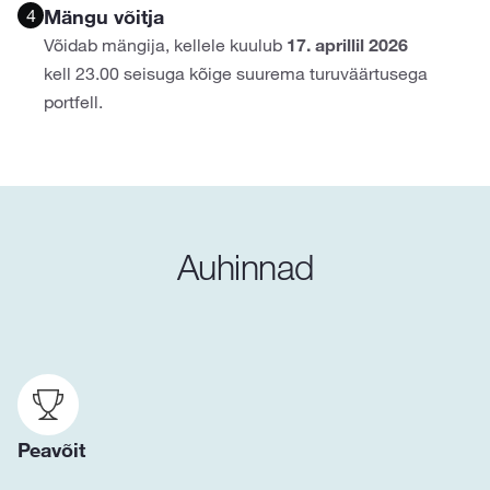
4
Mängu võitja
Võidab mängija, kellele kuulub
17. aprillil 2026
kell 23.00 seisuga kõige suurema turuväärtusega
portfell.
Auhinnad
Peavõit