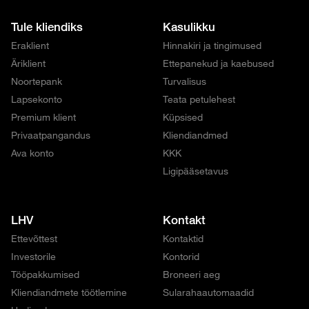
Tule kliendiks
Kasulikku
Eraklient
Hinnakiri ja tingimused
Äriklient
Ettepanekud ja kaebused
Noortepank
Turvalisus
Lapsekonto
Teata petulehest
Premium klient
Küpsised
Privaatpangandus
Kliendiandmed
Ava konto
KKK
Ligipääsetavus
LHV
Kontakt
Ettevõttest
Kontaktid
Investorile
Kontorid
Tööpakkumised
Broneeri aeg
Kliendiandmete töötlemine
Sularahaautomaadid