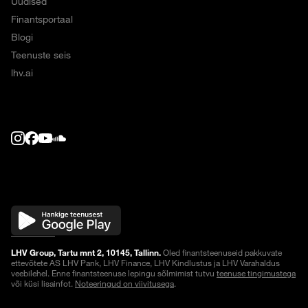
Uudised
Finantsportaal
Blogi
Teenuste seis
lhv.ai
LHV Group, Tartu mnt 2, 10145, Tallinn.
Oled finantsteenuseid pakkuvate
ettevõtete AS LHV Pank, LHV Finance, LHV Kindlustus ja LHV Varahaldus
veebilehel. Enne finantsteenuse lepingu sõlmimist tutvu
teenuse tingimustega
või küsi lisainfot.
Noteeringud on viivitusega
.