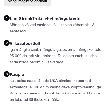
Mängureeglitest lähemalt
1
Loo StrockTraki lehel mängukonto
Mängus võivad osaleda kõik, kes on vähemalt 13-
aastased.
2
Virtuaalportfell
Iga mängija saab mängu alguses oma mängukontole
25 000 dollarit virtuaalraha. Ta ise otsustab, kuidas
seda kõige paremini kasvatada.
3
Kauple
Kaubelda saab kõikide USA börsidel noteeritud
aktsiatega ja 100 enim kaubeldava krüptovääringuga.
Kõiki investeeringuid saab teha ka osadena. Mängus
on lubatud
lühikeseks müük
.