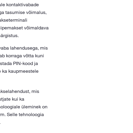
ule kontaktivabade
ega tasumise võimalus,
akseterminali
viipemakset võimaldava
ärgistus.
vaba lahendusega, mis
ab korraga võtta kuni
estada PIN-kood ja
sse ka kaupmeestele
akselahendust, mis
jate kui ka
noloogiale üleminek on
rm. Selle tehnoloogia
.