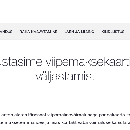
GANDUS
RAHA KASVATAMINE
LAEN JA LIISING
KINDLUSTUS
ustasime viipemaksekaart
väljastamist
ljastab alates tänasest viipemaksevõimalusega pangakaarte, t
e makseterminalides ja lisas kontaktivaba võimaluse ka sular