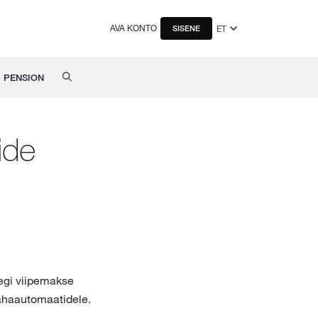
AVA KONTO
ET
SISENE
PENSION
ide
egi viipemakse
ahaautomaatidele.