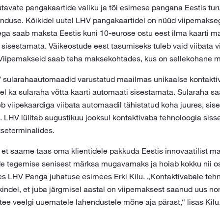
tavate pangakaartide valiku ja tõi esimese pangana Eestis tur
henduse. Kõikidel uutel LHV pangakaartidel on nüüd viipemaks
ga saab maksta Eestis kuni 10-eurose ostu eest ilma kaarti m
sisestamata. Väikeostude eest tasumiseks tuleb vaid viibata 
 Viipemakseid saab teha maksekohtades, kus on sellekohane m
V sularahaautomaadid varustatud maailmas unikaalse kontakti
el ka sularaha võtta kaarti automaati sisestamata. Sularaha sa
eb viipekaardiga viibata automaadil tähistatud koha juures, sis
id. LHV lülitab augustikuu jooksul kontaktivaba tehnoloogia si
seterminalides.
t saame taas oma klientidele pakkuda Eestis innovaatilist m
e tegemise senisest märksa mugavamaks ja hoiab kokku nii ost
s LHV Panga juhatuse esimees Erki Kilu. „Kontaktivabale teh
indel, et juba järgmisel aastal on viipemaksest saanud uus no
 tee veelgi uuematele lahendustele mõne aja pärast,“ lisas Kilu