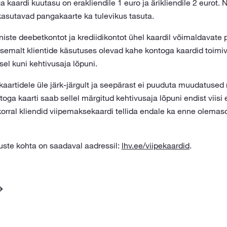
kaardi kuutasu on erakliendile 1 euro ja ärikliendile 2 eurot.
asutavad pangakaarte ka tulevikus tasuta.
niste deebetkontot ja krediidikontot ühel kaardil võimaldavate
asemalt klientide käsutuses olevad kahe kontoga kaardid toimiv
sel kuni kehtivusaja lõpuni.
artidele üle järk-järgult ja seepärast ei puuduta muudatused 
ga kaarti saab sellel märgitud kehtivusaja lõpuni endist viisi
orral kliendid viipemaksekaardi tellida endale ka enne olemas
ste kohta on saadaval aadressil:
lhv.ee/viipekaardid
.