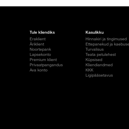
Tule kliendiks
Kasulikku
Eraklient
Hinnakiri ja tingimused
Äriklient
Ettepanekud ja kaebus
Noortepank
Turvalisus
Lapsekonto
Teata petulehest
Premium klient
Küpsised
Privaatpangandus
Kliendiandmed
Ava konto
KKK
Ligipääsetavus