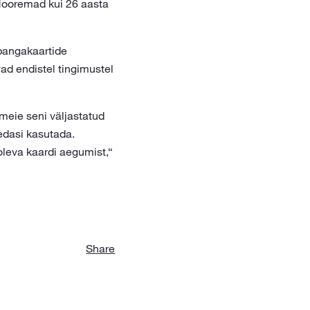
 Nooremad kui 26 aasta
 pangakaartide
ad endistel tingimustel
meie seni väljastatud
 edasi kasutada.
oleva kaardi aegumist,“
Share