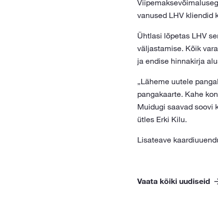
Viipemaksevõimalusega 
vanused LHV kliendid k
Ühtlasi lõpetas LHV se
väljastamise. Kõik var
ja endise hinnakirja alu
„Läheme uutele pangaka
pangakaarte. Kahe konto
Muidugi saavad soovi k
ütles Erki Kilu.
Lisateave kaardiuuendu
Vaata kõiki uudiseid