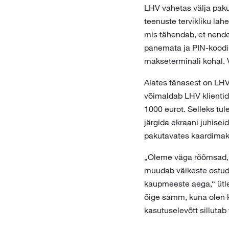
LHV vahetas välja paku
teenuste tervikliku la
mis tähendab, et nende
panemata ja PIN-koodi 
makseterminali kohal.
Alates tänasest on LH
võimaldab LHV klientid
1000 eurot. Selleks tul
järgida ekraa­ni juhise
pakutavates kaardimak
„Oleme väga rõõmsad, e
muudab väikeste ostud
kaupmeeste aega,“ ütle
õige samm, kuna olen k
kasutuselevõtt sillutab