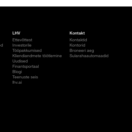
LHV
Kontakt
Ettevõttest
Kontaktid
ed
Investorile
Kontorid
Tööpakkumised
Broneeri aeg
Kliendiandmete töötlemine
Sularahaautomaadid
Uudised
Finantsportaal
Blogi
Teenuste seis
lhv.ai