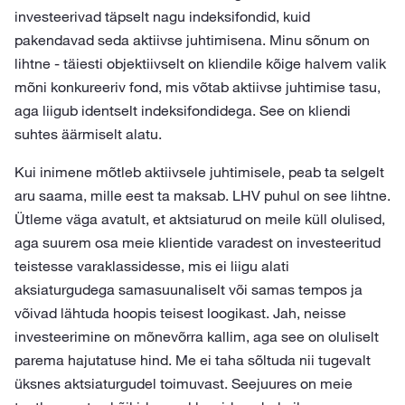
investeerivad täpselt nagu indeksifondid, kuid
pakendavad seda aktiivse juhtimisena. Minu sõnum on
lihtne - täiesti objektiivselt on kliendile kõige halvem valik
mõni konkureeriv fond, mis võtab aktiivse juhtimise tasu,
aga liigub identselt indeksifondidega. See on kliendi
suhtes äärmiselt alatu.
Kui inimene mõtleb aktiivsele juhtimisele, peab ta selgelt
aru saama, mille eest ta maksab. LHV puhul on see lihtne.
Ütleme väga avatult, et aktsiaturud on meile küll olulised,
aga suurem osa meie klientide varadest on investeeritud
teistesse varaklassidesse, mis ei liigu alati
aksiaturgudega samasuunaliselt või samas tempos ja
võivad lähtuda hoopis teisest loogikast. Jah, neisse
investeerimine on mõnevõrra kallim, aga see on oluliselt
parema hajutatuse hind. Me ei taha sõltuda nii tugevalt
üksnes aktsiaturgudel toimuvast. Seejuures on meie