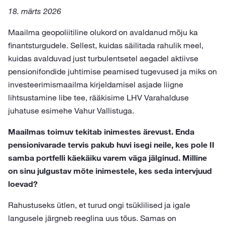
18. märts 2026
Maailma geopoliitiline olukord on avaldanud mõju ka
finantsturgudele. Sellest, kuidas säilitada rahulik meel,
kuidas avalduvad just turbulentsetel aegadel aktiivse
pensionifondide juhtimise peamised tugevused ja miks on
investeerimismaailma kirjeldamisel asjade liigne
lihtsustamine libe tee, rääkisime LHV Varahalduse
juhatuse esimehe Vahur Vallistuga.
Maailmas toimuv tekitab inimestes ärevust. Enda
pensionivarade tervis pakub huvi isegi neile, kes pole II
samba portfelli käekäiku varem väga jälginud. Milline
on sinu julgustav mõte inimestele, kes seda intervjuud
loevad?
Rahustuseks ütlen, et turud ongi tsüklilised ja igale
langusele järgneb reeglina uus tõus. Samas on