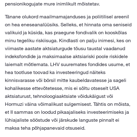
pensionikogujate mure inimlikult mõistetav.
Tänane olukord maailmamajanduses ja poliitilisel areenil
on hea eneseanalüüsiks. Selleks, et hinnata oma seniseid
valikuid ja küsida, kas praegune fondivalik on kooskõlas
minu tegeliku riskiisuga. Kindlasti on palju inimesi, kes on
viimaste aastate aktsiaturgude tõusu taustal vaadanud
indeksfondide ja maksimaalse aktsiariski poole riskidele
laiemalt mõtlemata. LHV suuremates fondides usume, et
hea tootluse toovad ka investeeringud näiteks
kinnisvarasse või börsil mitte kaubeldavatesse ja sageli
kohalikesse ettevõtetesse, mis ei sõltu otseselt USA
aktsiaturust, tehnoloogiaaktsiate võidukäigust või
Hormuzi väina võimalikust sulgemisest. Tähtis on mõista,
et II sammas on loodud pikaajaliseks investeerimiseks ja
lühiajaliste sööstude või järskude languste pinnalt ei
maksa teha põhjapanevaid otsuseid.