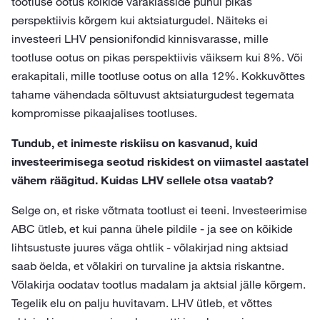
tootluse ootus kõikide varaklasside puhul pikas
perspektiivis kõrgem kui aktsiaturgudel. Näiteks ei
investeeri LHV pensionifondid kinnisvarasse, mille
tootluse ootus on pikas perspektiivis väiksem kui 8%. Või
erakapitali, mille tootluse ootus on alla 12%. Kokkuvõttes
tahame vähendada sõltuvust aktsiaturgudest tegemata
kompromisse pikaajalises tootluses.
Tundub, et inimeste riskiisu on kasvanud, kuid
investeerimisega seotud riskidest on viimastel aastatel
vähem räägitud. Kuidas LHV sellele otsa vaatab?
Selge on, et riske võtmata tootlust ei teeni. Investeerimise
ABC ütleb, et kui panna ühele pildile - ja see on kõikide
lihtsustuste juures väga ohtlik - võlakirjad ning aktsiad
saab öelda, et võlakiri on turvaline ja aktsia riskantne.
Võlakirja oodatav tootlus madalam ja aktsial jälle kõrgem.
Tegelik elu on palju huvitavam. LHV ütleb, et võttes