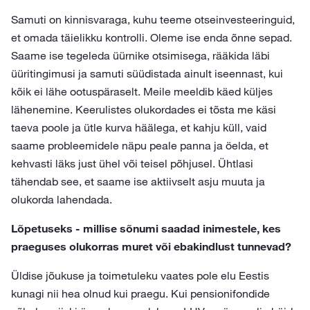
Samuti on kinnisvaraga, kuhu teeme otseinvesteeringuid,
et omada täielikku kontrolli. Oleme ise enda õnne sepad.
Saame ise tegeleda üürnike otsimisega, rääkida läbi
üüritingimusi ja samuti süüdistada ainult iseennast, kui
kõik ei lähe ootuspäraselt. Meile meeldib käed küljes
lähenemine. Keerulistes olukordades ei tõsta me käsi
taeva poole ja ütle kurva häälega, et kahju küll, vaid
saame probleemidele näpu peale panna ja öelda, et
kehvasti läks just ühel või teisel põhjusel. Ühtlasi
tähendab see, et saame ise aktiivselt asju muuta ja
olukorda lahendada.
Lõpetuseks - millise sõnumi saadad inimestele, kes
praeguses olukorras muret või ebakindlust tunnevad?
Üldise jõukuse ja toimetuleku vaates pole elu Eestis
kunagi nii hea olnud kui praegu. Kui pensionifondide