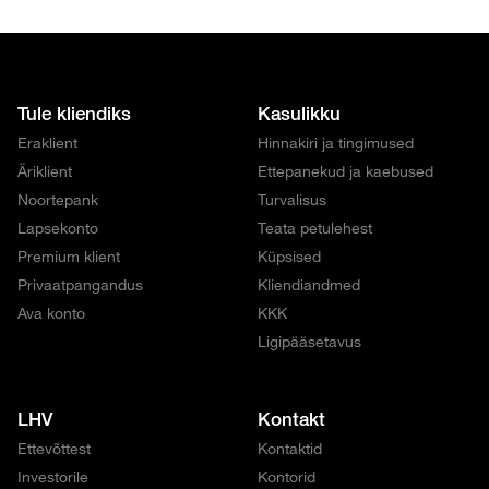
Tule kliendiks
Kasulikku
Eraklient
Hinnakiri ja tingimused
Äriklient
Ettepanekud ja kaebused
Noortepank
Turvalisus
Lapsekonto
Teata petulehest
Premium klient
Küpsised
Privaatpangandus
Kliendiandmed
Ava konto
KKK
Ligipääsetavus
LHV
Kontakt
Ettevõttest
Kontaktid
Investorile
Kontorid