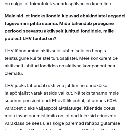
on selge, et toimetulek vanaduspõlves on keeruline.
Mainisid, et indeksifondid kipuvad ebakindlatel aegadel
tugevamini pihta saama. Mida tähendab praegune
periood seevastu aktiivselt juhitud fondidele, mille
poolest LHV tuntud on?
LHV lähenemine aktiivsele juhtimisele on hoopis
teistsugune kui teistel turuosalistel. Meie konkurentide
aktiivselt juhitud fondides on aktiivne komponent pea
olematu.
LHV jaoks tähendab aktiivne juhtimine ennekõike
laiapõhjalist varaklasside valikut. Näiteks tahame meie
suurima pensionifondi Ettevõtlik puhul, et umbes 60%
varadest oleks väljaspool aktsiaturge. Klientide ootus
meie investeerimistiimile on, et nad leiaksid erinevate
varaklasside sees üles kõige paremad rahapaigutamise