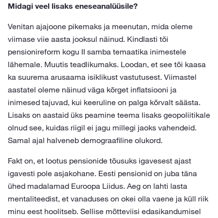
Midagi veel lisaks eneseanalüüsile?
Venitan ajajoone pikemaks ja meenutan, mida oleme
viimase viie aasta jooksul näinud. Kindlasti tõi
pensionireform kogu II samba temaatika inimestele
lähemale. Muutis teadlikumaks. Loodan, et see tõi kaasa
ka suurema arusaama isiklikust vastutusest. Viimastel
aastatel oleme näinud väga kõrget inflatsiooni ja
inimesed tajuvad, kui keeruline on palga kõrvalt säästa.
Lisaks on aastaid üks peamine teema lisaks geopoliitikale
olnud see, kuidas riigil ei jagu millegi jaoks vahendeid.
Samal ajal halveneb demograafiline olukord.
Fakt on, et lootus pensionide tõusuks igavesest ajast
igavesti pole asjakohane. Eesti pensionid on juba täna
ühed madalamad Euroopa Liidus. Aeg on lahti lasta
mentaliteedist, et vanaduses on okei olla vaene ja küll riik
minu eest hoolitseb. Sellise mõtteviisi edasikandumisel