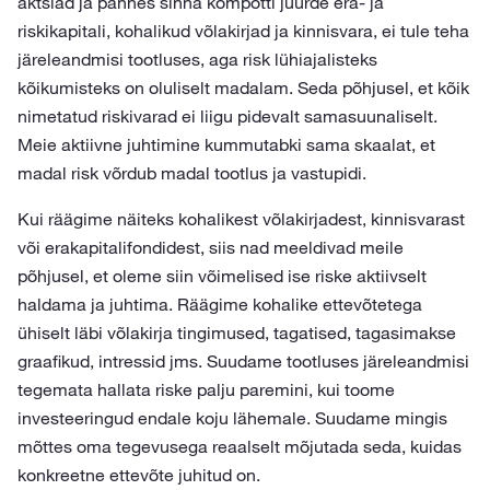
aktsiad ja pannes sinna kompotti juurde era- ja
riskikapitali, kohalikud võlakirjad ja kinnisvara, ei tule teha
järeleandmisi tootluses, aga risk lühiajalisteks
kõikumisteks on oluliselt madalam. Seda põhjusel, et kõik
nimetatud riskivarad ei liigu pidevalt samasuunaliselt.
Meie aktiivne juhtimine kummutabki sama skaalat, et
madal risk võrdub madal tootlus ja vastupidi.
Kui räägime näiteks kohalikest võlakirjadest, kinnisvarast
või erakapitalifondidest, siis nad meeldivad meile
põhjusel, et oleme siin võimelised ise riske aktiivselt
haldama ja juhtima. Räägime kohalike ettevõtetega
ühiselt läbi võlakirja tingimused, tagatised, tagasimakse
graafikud, intressid jms. Suudame tootluses järeleandmisi
tegemata hallata riske palju paremini, kui toome
investeeringud endale koju lähemale. Suudame mingis
mõttes oma tegevusega reaalselt mõjutada seda, kuidas
konkreetne ettevõte juhitud on.