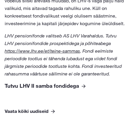
võbelus siiski ärevaks muudab, on LHV-s väga palju häid
valikuid, mis aitavad tagada rahuliku une. Küll on
konkreetsest fondivalikust veelgi olulisem säästmine,
investeerimine ja kapitali järjepidev kogumine üleüldiselt.
LHV pensionifonde valitseb AS LHV Varahaldus. Tutvu
LHV pensionifondide prospektidega ja põhiteabega
https://www.lhv.ee/et/teine-sammas
. Fondi eelmiste
perioodide tootlus ei tähenda lubadust ega viidet fondi
järgmiste perioodide tootluste kohta. Fondi investeeritud
rahasumma väärtuse säilimine ei ole garanteeritud.
Tutvu LHV II samba fondidega
Vaata kõiki uudiseid