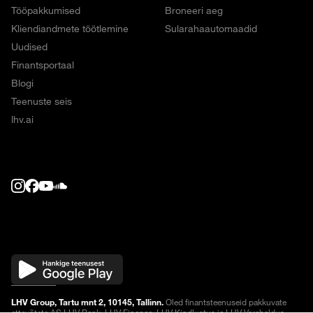
Tööpakkumised
Broneeri aeg
Kliendiandmete töötlemine
Sularahaautomaadid
Uudised
Finantsportaal
Blogi
Teenuste seis
lhv.ai
LHV Group, Tartu mnt 2, 10145, Tallinn.
Oled finantsteenuseid pakkuvate
ettevõtete AS LHV Pank, LHV Finance, LHV Kindlustus ja LHV Varahaldus