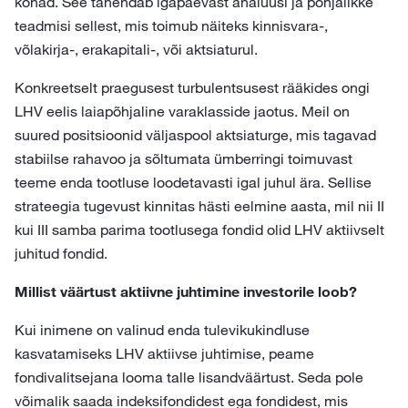
kohad. See tähendab igapäevast analüüsi ja põhjalikke
teadmisi sellest, mis toimub näiteks kinnisvara-,
võlakirja-, erakapitali-, või aktsiaturul.
Konkreetselt praegusest turbulentsusest rääkides ongi
LHV eelis laiapõhjaline varaklasside jaotus. Meil on
suured positsioonid väljaspool aktsiaturge, mis tagavad
stabiilse rahavoo ja sõltumata ümberringi toimuvast
teeme enda tootluse loodetavasti igal juhul ära. Sellise
strateegia tugevust kinnitas hästi eelmine aasta, mil nii II
kui III samba parima tootlusega fondid olid LHV aktiivselt
juhitud fondid.
Millist väärtust aktiivne juhtimine investorile loob?
Kui inimene on valinud enda tulevikukindluse
kasvatamiseks LHV aktiivse juhtimise, peame
fondivalitsejana looma talle lisandväärtust. Seda pole
võimalik saada indeksifondidest ega fondidest, mis