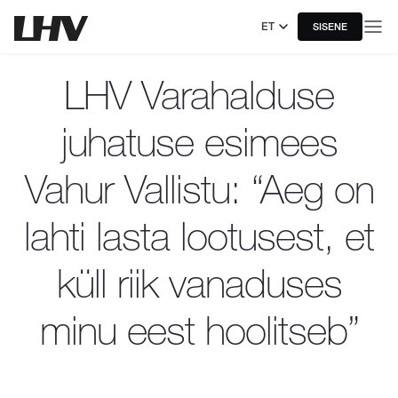
ET
SISENE
LHV Varahalduse
juhatuse esimees
Vahur Vallistu: “Aeg on
lahti lasta lootusest, et
küll riik vanaduses
minu eest hoolitseb”