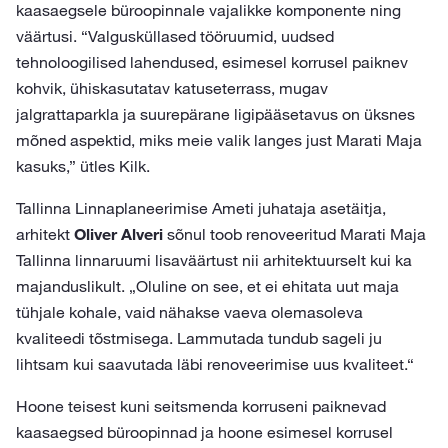
kaasaegsele büroopinnale vajalikke komponente ning
väärtusi. “Valgusküllased tööruumid, uudsed
tehnoloogilised lahendused, esimesel korrusel paiknev
kohvik, ühiskasutatav katuseterrass, mugav
jalgrattaparkla ja suurepärane ligipääsetavus on üksnes
mõned aspektid, miks meie valik langes just Marati Maja
kasuks,” ütles Kilk.
Tallinna Linnaplaneerimise Ameti juhataja asetäitja,
arhitekt
Oliver Alveri
sõnul toob renoveeritud Marati Maja
Tallinna linnaruumi lisaväärtust nii arhitektuurselt kui ka
majanduslikult. „Oluline on see, et ei ehitata uut maja
tühjale kohale, vaid nähakse vaeva olemasoleva
kvaliteedi tõstmisega. Lammutada tundub sageli ju
lihtsam kui saavutada läbi renoveerimise uus kvaliteet.“
Hoone teisest kuni seitsmenda korruseni paiknevad
kaasaegsed büroopinnad ja hoone esimesel korrusel