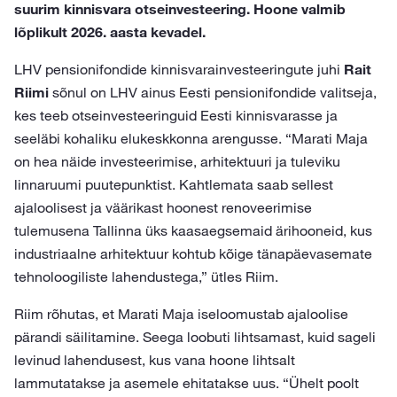
suurim kinnisvara otseinvesteering. Hoone valmib
lõplikult 2026. aasta kevadel.
LHV pensionifondide kinnisvarainvesteeringute juhi
Rait
Riimi
sõnul on LHV ainus Eesti pensionifondide valitseja,
kes teeb otseinvesteeringuid Eesti kinnisvarasse ja
seeläbi kohaliku elukeskkonna arengusse. “Marati Maja
on hea näide investeerimise, arhitektuuri ja tuleviku
linnaruumi puutepunktist. Kahtlemata saab sellest
ajaloolisest ja väärikast hoonest renoveerimise
tulemusena Tallinna üks kaasaegsemaid ärihooneid, kus
industriaalne arhitektuur kohtub kõige tänapäevasemate
tehnoloogiliste lahendustega,” ütles Riim.
Riim rõhutas, et Marati Maja iseloomustab ajaloolise
pärandi säilitamine. Seega loobuti lihtsamast, kuid sageli
levinud lahendusest, kus vana hoone lihtsalt
lammutatakse ja asemele ehitatakse uus. “Ühelt poolt