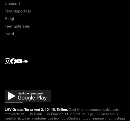
Uudised
Finantsportaal
Blogi
Teenuste seis
lhv.ai
LHV Group, Tartu mnt 2, 10145, Tallinn.
Oled finantsteenuseid pakkuvate
ettevõtete AS LHV Pank, LHV Finance, LHV Kindlustus ja LHV Varahaldus
veebilehel. Enne finantsteenuse lepingu sõlmimist tutvu
teenuse tingimustega
või küsi lisainfot.
Noteeringud on viivitusega
.