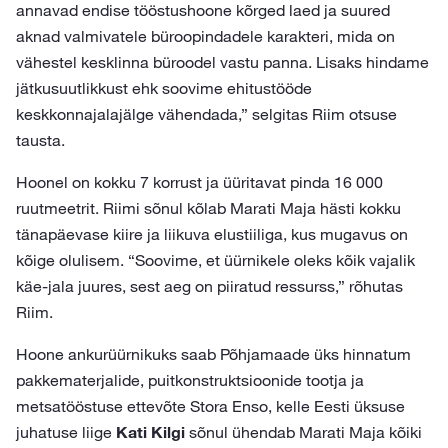
annavad endise tööstushoone kõrged laed ja suured
aknad valmivatele büroopindadele karakteri, mida on
vähestel kesklinna büroodel vastu panna. Lisaks hindame
jätkusuutlikkust ehk soovime ehitustööde
keskkonnajalajälge vähendada,” selgitas Riim otsuse
tausta.
Hoonel on kokku 7 korrust ja üüritavat pinda 16 000
ruutmeetrit. Riimi sõnul kõlab Marati Maja hästi kokku
tänapäevase kiire ja liikuva elustiiliga, kus mugavus on
kõige olulisem. “Soovime, et üürnikele oleks kõik vajalik
käe-jala juures, sest aeg on piiratud ressurss,” rõhutas
Riim.
Hoone ankurüürnikuks saab Põhjamaade üks hinnatum
pakkematerjalide, puitkonstruktsioonide tootja ja
metsatööstuse ettevõte Stora Enso, kelle Eesti üksuse
juhatuse liige
Kati Kilgi
sõnul ühendab Marati Maja kõiki