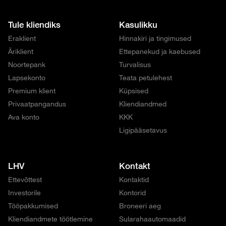
Tule kliendiks
Kasulikku
Eraklient
Hinnakiri ja tingimused
Äriklient
Ettepanekud ja kaebused
Noortepank
Turvalisus
Lapsekonto
Teata petulehest
Premium klient
Küpsised
Privaatpangandus
Kliendiandmed
Ava konto
KKK
Ligipääsetavus
LHV
Kontakt
Ettevõttest
Kontaktid
Investorile
Kontorid
Tööpakkumised
Broneeri aeg
Kliendiandmete töötlemine
Sularahaautomaadid