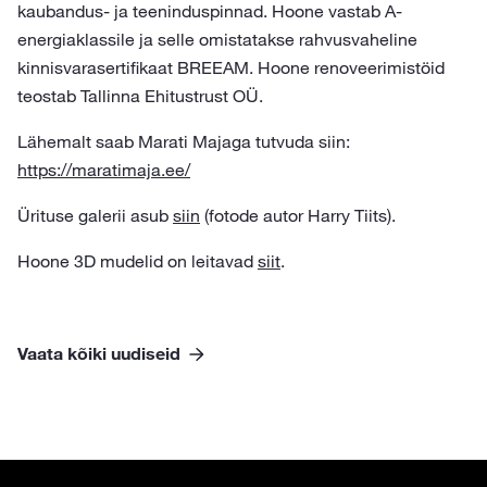
kaubandus- ja teeninduspinnad. Hoone vastab A-
energiaklassile ja selle omistatakse rahvusvaheline
kinnisvarasertifikaat BREEAM. Hoone renoveerimistöid
teostab Tallinna Ehitustrust OÜ.
Lähemalt saab Marati Majaga tutvuda siin:
https://maratimaja.ee/
Ürituse galerii asub
siin
(fotode autor Harry Tiits).
Hoone 3D mudelid on leitavad
siit
.
Vaata kõiki uudiseid