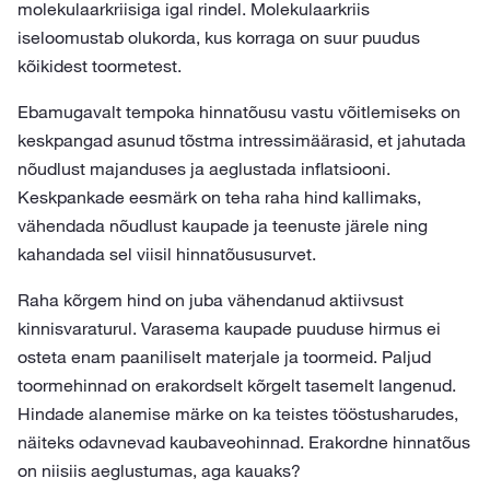
molekulaarkriisiga igal rindel. Molekulaarkriis
iseloomustab olukorda, kus korraga on suur puudus
kõikidest toormetest.
Ebamugavalt tempoka hinnatõusu vastu võitlemiseks on
keskpangad asunud tõstma intressimäärasid, et jahutada
nõudlust majanduses ja aeglustada inflatsiooni.
Keskpankade eesmärk on teha raha hind kallimaks,
vähendada nõudlust kaupade ja teenuste järele ning
kahandada sel viisil hinnatõususurvet.
Raha kõrgem hind on juba vähendanud aktiivsust
kinnisvaraturul. Varasema kaupade puuduse hirmus ei
osteta enam paaniliselt materjale ja toormeid. Paljud
toormehinnad on erakordselt kõrgelt tasemelt langenud.
Hindade alanemise märke on ka teistes tööstusharudes,
näiteks odavnevad kaubaveohinnad. Erakordne hinnatõus
on niisiis aeglustumas, aga kauaks?