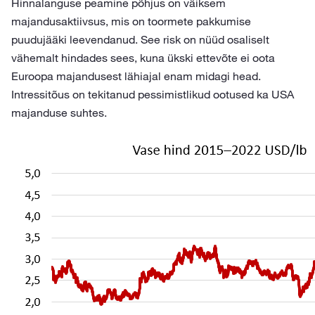
Hinnalanguse peamine põhjus on väiksem
majandusaktiivsus, mis on toormete pakkumise
puudujääki leevendanud. See risk on nüüd osaliselt
vähemalt hindades sees, kuna ükski ettevõte ei oota
Euroopa majandusest lähiajal enam midagi head.
Intressitõus on tekitanud pessimistlikud ootused ka USA
majanduse suhtes.