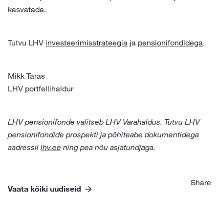
kasvatada.
Tutvu LHV
investeerimisstrateegia
ja
pensionifondidega
.
Mikk Taras
LHV portfellihaldur
LHV pensionifonde valitseb LHV Varahaldus. Tutvu LHV
pensionifondide prospekti ja põhiteabe dokumentidega
aadressil
lhv.ee
ning pea nõu asjatundjaga.
Share
Vaata kõiki uudiseid