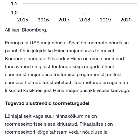
Allikas: Bloomberg.
Euroopa ja USA majanduse kõrval on toormete nõudluse
puhul tähtis jälgida ka Hiina majanduses toimuvat.
Koroonapiiranguid lõdvendav Hiina on oma suurlinnad
taasavanud ning just teatanud kõigi aegade ühest
suurimast majanduse toetamise programmist, millest
suur osa hõlmab taristuehitust. Toormeturud on aga alati
liikunud käsikäes just Hiina majandusaktiivsuse kasvuga.
Tugevad alustrendid toormeturgudel
Lühiajaliselt väga suur hinnakõikumine on
toormesektorisse sisse kirjutatud. Pikaajaliselt on
toormesektori kõige tähtsam vedur nõudluse ja