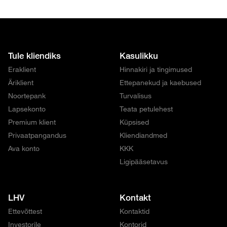
Tule kliendiks
Kasulikku
Eraklient
Hinnakiri ja tingimused
Äriklient
Ettepanekud ja kaebused
Noortepank
Turvalisus
Lapsekonto
Teata petulehest
Premium klient
Küpsised
Privaatpangandus
Kliendiandmed
Ava konto
KKK
Ligipääsetavus
LHV
Kontakt
Ettevõttest
Kontaktid
Investorile
Kontorid