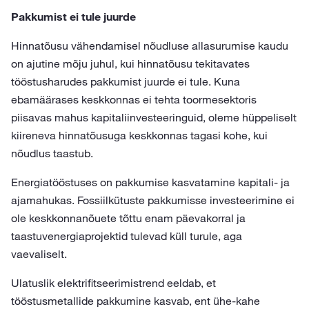
Pakkumist ei tule juurde
Hinnatõusu vähendamisel nõudluse allasurumise kaudu
on ajutine mõju juhul, kui hinnatõusu tekitavates
tööstusharudes pakkumist juurde ei tule. Kuna
ebamäärases keskkonnas ei tehta toormesektoris
piisavas mahus kapitaliinvesteeringuid, oleme hüppeliselt
kiireneva hinnatõusuga keskkonnas tagasi kohe, kui
nõudlus taastub.
Energiatööstuses on pakkumise kasvatamine kapitali- ja
ajamahukas. Fossiilkütuste pakkumisse investeerimine ei
ole keskkonnanõuete tõttu enam päevakorral ja
taastuvenergiaprojektid tulevad küll turule, aga
vaevaliselt.
Ulatuslik elektrifitseerimistrend eeldab, et
tööstusmetallide pakkumine kasvab, ent ühe-kahe