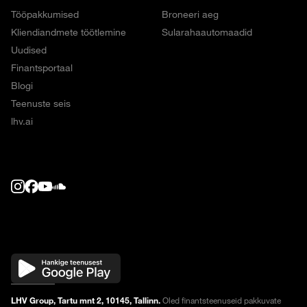
Tööpakkumised
Broneeri aeg
Kliendiandmete töötlemine
Sularahaautomaadid
Uudised
Finantsportaal
Blogi
Teenuste seis
lhv.ai
LHV Group, Tartu mnt 2, 10145, Tallinn.
Oled finantsteenuseid pakkuvate