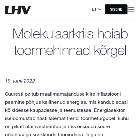
ET
SISENE
Molekulaarkriis hoiab
toormehinnad kõrgel
19. juuli 2022
Suuresti peitub maailmamajanduse kiire inflatsiooni
peamine põhjus kallinenud energias, mis kandub edasi
kõikidesse kaupadesse ja teenustesse. Energiasektor
iseloomustab hästi laiemat trendi toormeturgudel, kuhu
on pikalt alainvesteeritud ja mis ei suuda suure
nõudlusega keskkonda teenindada. Tegu on