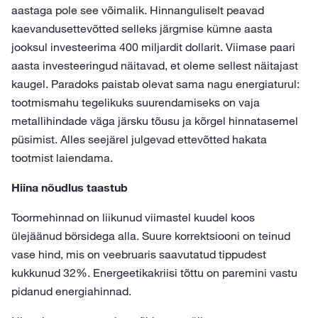
aastaga pole see võimalik. Hinnanguliselt peavad
kaevandusettevõtted selleks järgmise kümne aasta
jooksul investeerima 400 miljardit dollarit. Viimase paari
aasta investeeringud näitavad, et oleme sellest näitajast
kaugel. Paradoks paistab olevat sama nagu energiaturul:
tootmismahu tegelikuks suurendamiseks on vaja
metallihindade väga järsku tõusu ja kõrgel hinnatasemel
püsimist. Alles seejärel julgevad ettevõtted hakata
tootmist laiendama.
Hiina nõudlus taastub
Toormehinnad on liikunud viimastel kuudel koos
ülejäänud börsidega alla. Suure korrektsiooni on teinud
vase hind, mis on veebruaris saavutatud tippudest
kukkunud 32%. Energeetikakriisi tõttu on paremini vastu
pidanud energiahinnad.