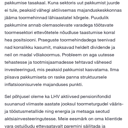
pakkumise tasakaal. Kuna sektoris uut pakkumist juurde
ei tule, peaksid vähegi aktiivsemas majanduskeskkonnas
jääma toormehinnad lähiaastatel kõrgele. Puudulik
pakkumine annab olemasolevate varadega töötavate
toormesektori ettevõtetele nõudluse taastumise korral
hea positsiooni. Praeguste toormehindadega teenivad
nad korralikku kasumit, maksavad heldelt dividende ja
neil on madal võlakoormus. Probleem on aga uutesse
tehastesse ja tootmisjaamadesse tehtavad vähesed
investeeringud, mis peaksid pakkumist kasvatama. Ilma
piisava pakkumiseta on raske panna struktuursele
inflatsioonisurvele majanduses punkti.
Sel põhjusel oleme ka LHV aktiivsed pensionifondid
suunanud viimaste aastate jooksul toormeturgudel vääris-
ja tööstusmetallide ning energia ja metsaga seotud
aktsiainvesteeringutesse. Meie eesmärk on oma klientide
vara ostujõudu ettevaatavalt paremini säilitada ja