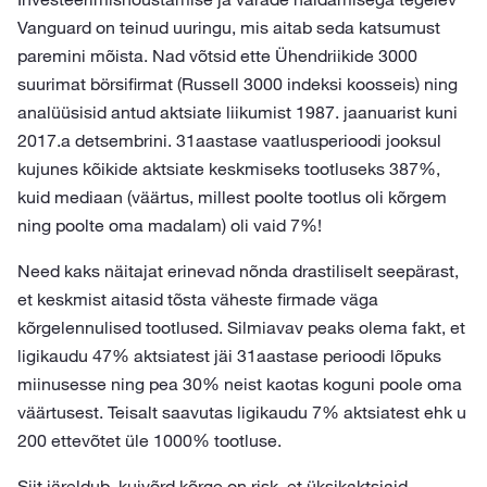
Vanguard on teinud uuringu, mis aitab seda katsumust
paremini mõista. Nad võtsid ette Ühendriikide 3000
suurimat börsifirmat (Russell 3000 indeksi koosseis) ning
analüüsisid antud aktsiate liikumist 1987. jaanuarist kuni
2017.a detsembrini. 31aastase vaatlusperioodi jooksul
kujunes kõikide aktsiate keskmiseks tootluseks 387%,
kuid mediaan (väärtus, millest poolte tootlus oli kõrgem
ning poolte oma madalam) oli vaid 7%!
Need kaks näitajat erinevad nõnda drastiliselt seepärast,
et keskmist aitasid tõsta väheste firmade väga
kõrgelennulised tootlused. Silmiavav peaks olema fakt, et
ligikaudu 47% aktsiatest jäi 31aastase perioodi lõpuks
miinusesse ning pea 30% neist kaotas koguni poole oma
väärtusest. Teisalt saavutas ligikaudu 7% aktsiatest ehk u
200 ettevõtet üle 1000% tootluse.
Siit järeldub, kuivõrd kõrge on risk, et üksikaktsiaid