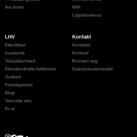
Ava konto
KKK
Ligipääsetavus
LHV
Kontakt
Ettevõttest
Kontaktid
Investorile
Kontorid
Tööpakkumised
Broneeri aeg
Kliendiandmete töötlemine
Sularahaautomaadid
Uudised
Finantsportaal
Blogi
Teenuste seis
lhv.ai