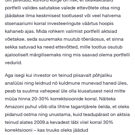
portfelli valides satutakse valede ettevõtete otsa ning
jäädakse ilma keskmisest tootlusest või veel halvema
stsenaariumi korral investeeringute väärtus hoopis
kahaneb ajas. Mida rohkem valimist portfelli aktsiad
võetakse, seda suuremaks muutub tõenäosus, et sinna
sekka satuvad ka need ettevõtted, mille tootlus osutub
ajalooliselt märgilisemaks ning mis saavad olema portfelli
vedurid.
Aga isegi kui investor on teinud piisavalt põhjaliku
analüüsi ning leidnud nö kuldmune munevad haned üles,
peab ta suutma vahepeal üle olla kiusatusest neid mitte
müüa hinna 20-30% korrektsioonide korral. Näiteks
Amazoni puhul võib olla lihtne tagantjärele öelda, et oleks
pidanud ostma ning unustama, kuid teadupärast on aktsia
teinud alates 2009.a kevadest läbi viiel korral 30%
korrektsiooni – kas truuks oleks jäädud