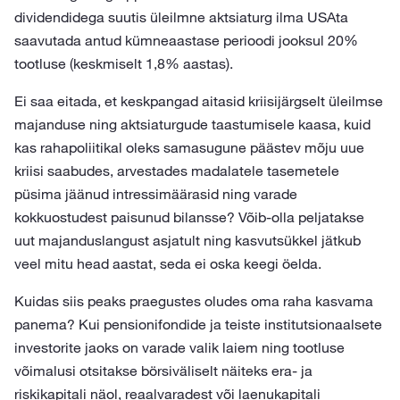
dividendidega suutis üleilmne aktsiaturg ilma USAta
saavutada antud kümneaastase perioodi jooksul 20%
tootluse (keskmiselt 1,8% aastas).
Ei saa eitada, et keskpangad aitasid kriisijärgselt üleilmse
majanduse ning aktsiaturgude taastumisele kaasa, kuid
kas rahapoliitikal oleks samasugune päästev mõju uue
kriisi saabudes, arvestades madalatele tasemetele
püsima jäänud intressimäärasid ning varade
kokkuostudest paisunud bilansse? Võib-olla peljatakse
uut majanduslangust asjatult ning kasvutsükkel jätkub
veel mitu head aastat, seda ei oska keegi öelda.
Kuidas siis peaks praegustes oludes oma raha kasvama
panema? Kui pensionifondide ja teiste institutsionaalsete
investorite jaoks on varade valik laiem ning tootluse
võimalusi otsitakse börsiväliselt näiteks era- ja
riskikapitali näol, reaalvaradest või laenukapitali