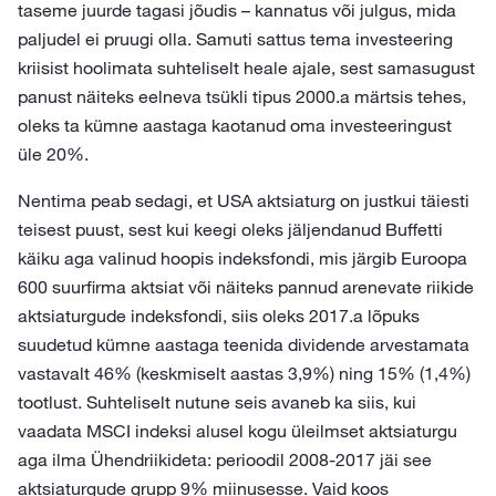
taseme juurde tagasi jõudis – kannatus või julgus, mida
paljudel ei pruugi olla. Samuti sattus tema investeering
kriisist hoolimata suhteliselt heale ajale, sest samasugust
panust näiteks eelneva tsükli tipus 2000.a märtsis tehes,
oleks ta kümne aastaga kaotanud oma investeeringust
üle 20%.
Nentima peab sedagi, et USA aktsiaturg on justkui täiesti
teisest puust, sest kui keegi oleks jäljendanud Buffetti
käiku aga valinud hoopis indeksfondi, mis järgib Euroopa
600 suurfirma aktsiat või näiteks pannud arenevate riikide
aktsiaturgude indeksfondi, siis oleks 2017.a lõpuks
suudetud kümne aastaga teenida dividende arvestamata
vastavalt 46% (keskmiselt aastas 3,9%) ning 15% (1,4%)
tootlust. Suhteliselt nutune seis avaneb ka siis, kui
vaadata MSCI indeksi alusel kogu üleilmset aktsiaturgu
aga ilma Ühendriikideta: perioodil 2008-2017 jäi see
aktsiaturgude grupp 9% miinusesse. Vaid koos