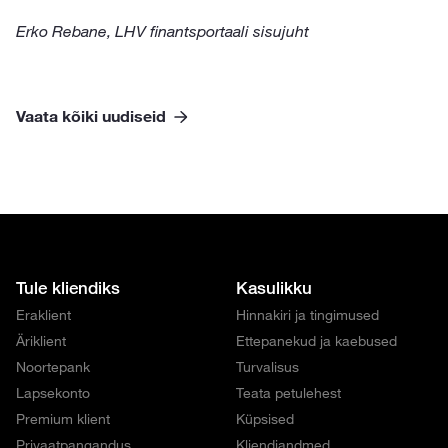
Erko Rebane, LHV finantsportaali sisujuht
Vaata kõiki uudiseid
Tule kliendiks
Kasulikku
Eraklient
Hinnakiri ja tingimused
Äriklient
Ettepanekud ja kaebused
Noortepank
Turvalisus
Lapsekonto
Teata petulehest
Premium klient
Küpsised
Privaatpangandus
Kliendiandmed