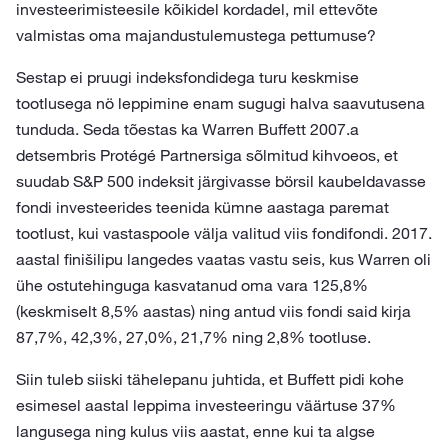
investeerimisteesile kõikidel kordadel, mil ettevõte
valmistas oma majandustulemustega pettumuse?
Sestap ei pruugi indeksfondidega turu keskmise
tootlusega nö leppimine enam sugugi halva saavutusena
tunduda. Seda tõestas ka Warren Buffett 2007.a
detsembris Protégé Partnersiga sõlmitud kihvoeos, et
suudab S&P 500 indeksit järgivasse börsil kaubeldavasse
fondi investeerides teenida kümne aastaga paremat
tootlust, kui vastaspoole välja valitud viis fondifondi. 2017.
aastal finišilipu langedes vaatas vastu seis, kus Warren oli
ühe ostutehinguga kasvatanud oma vara 125,8%
(keskmiselt 8,5% aastas) ning antud viis fondi said kirja
87,7%, 42,3%, 27,0%, 21,7% ning 2,8% tootluse.
Siin tuleb siiski tähelepanu juhtida, et Buffett pidi kohe
esimesel aastal leppima investeeringu väärtuse 37%
langusega ning kulus viis aastat, enne kui ta algse