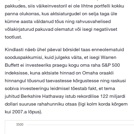
pakkudes, siis väikeinvestoril ei ole lihtne portfelli kokku
panna olukorras, kus aktsiaturgudel on selja taga üle
kümne aasta väldanud tõus ning rahvusvahelised
võlakirjaturud pakuvad olematut või isegi negatiivset
tootlust.
Kindlasti näeb ühel päeval börsidel taas enneolematuid
sooduspakkumisi, kuid julgeks väita, et isegi Warren
Buffett ei investeeriks praegu kogu oma raha S&P 500
indeksisse, kuna aktsiate hinnad on Omaha oraakli
hinnangul tõusnud taevastesse kõrgustesse ning raskusi
sobiva investeeringu leidmisel tõestab fakt, et tema
juhitud Berkshire Hathaway istub rekordilise 122 miljardi
dollari suuruse rahahunniku otsas (ligi kolm korda kõrgem
kui 2007.a lõpus).