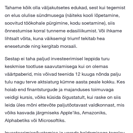
Tahame kõik olla väljakutsetes edukad, sest kui tegemist
on elus olulise sündmusega (näiteks kooli lõpetamine,
soovitud töökohale pürgimine, kodu soetamine), siis
õnnestumise korral tunneme edasiliikumist. Või ihkame
lihtsalt võita, kuna väiksemgi triumf tekitab hea
enesetunde ning kergitab moraali.
Sestap ei taha paljud investeerimisel leppida turu
keskmise tootluse saavutamisega kui on olemas
väärtpaberid, mis võivad teenida 12 kuuga nõnda palju
tulu nagu terve aktsiaturg kümne aasta peale kokku. Kes
hoiab end finantsturgude ja majanduses toimuvaga
veidigi kursis, võiks küsida õigustatult, kui raske on siis
leida üles mõni ettevõte paljutõotavast valdkonnast, mis
võiks kasvada järgmiseks Apple’iks, Amazoniks,
Alphabetiks või Microsoftiks.
Investeerimisnõustamise ja varade haldamisega tegelev