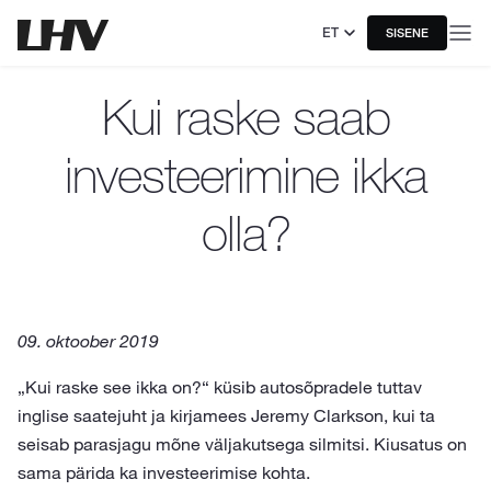
ET
SISENE
Kui raske saab
investeerimine ikka
olla?
09. oktoober 2019
„Kui raske see ikka on?“ küsib autosõpradele tuttav
inglise saatejuht ja kirjamees Jeremy Clarkson, kui ta
seisab parasjagu mõne väljakutsega silmitsi. Kiusatus on
sama pärida ka investeerimise kohta.