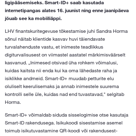
ligipääsemiseks. Smart-ID+ saab kasutada
internetipangas alates 16. juunist ning enne jaanipäeva
jõuab see ka mobiiliäppi.
LHV finantskuritegevuse tõkestamise juhi Sandra Horma
sõnul näitab klientide kasvav huvi täiendavate
turvalahenduste vastu, et inimeste teadlikkus
digiturvalisusest on viimastel aastatel märkimisväärselt
kasvanud. „Inimesed otsivad üha rohkem võimalusi,
kuidas kaitsta nii enda kui ka oma lähedaste raha ja
isiklikke andmeid. Smart-ID+ muudab petturite elu
oluliselt keerulisemaks ja annab inimestele suurema
kontrolli selle üle, kuidas nad end tuvastavad," selgitab
Horma.
Smart-ID+ võimaldab siduda sisselogimise otse kasutaja
Smart-ID rakendusega. Isikukoodi sisestamise asemel
toimub isikutuvastamine QR-koodi või rakendusest-