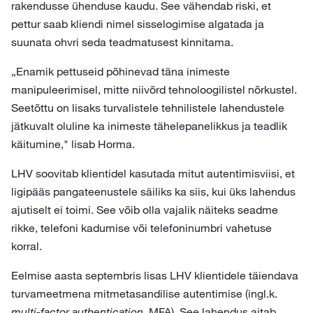
rakendusse ühenduse kaudu. See vähendab riski, et
pettur saab kliendi nimel sisselogimise algatada ja
suunata ohvri seda teadmatusest kinnitama.
„Enamik pettuseid põhinevad täna inimeste
manipuleerimisel, mitte niivõrd tehnoloogilistel nõrkustel.
Seetõttu on lisaks turvalistele tehnilistele lahendustele
jätkuvalt oluline ka inimeste tähelepanelikkus ja teadlik
käitumine," lisab Horma.
LHV soovitab klientidel kasutada mitut autentimisviisi, et
ligipääs pangateenustele säiliks ka siis, kui üks lahendus
ajutiselt ei toimi. See võib olla vajalik näiteks seadme
rikke, telefoni kadumise või telefoninumbri vahetuse
korral.
Eelmise aasta septembris lisas LHV klientidele täiendava
turvameetmena mitmetasandilise autentimise (ingl.k.
multi-factor authentication
, MFA). See lahendus aitab