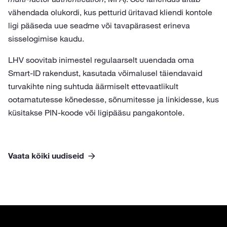
vähendada olukordi, kus petturid üritavad kliendi kontole
ligi pääseda uue seadme või tavapärasest erineva
sisselogimise kaudu.
LHV soovitab inimestel regulaarselt uuendada oma
Smart-ID rakendust, kasutada võimalusel täiendavaid
turvakihte ning suhtuda äärmiselt ettevaatlikult
ootamatutesse kõnedesse, sõnumitesse ja linkidesse, kus
küsitakse PIN-koode või ligipääsu pangakontole.
Vaata kõiki uudiseid