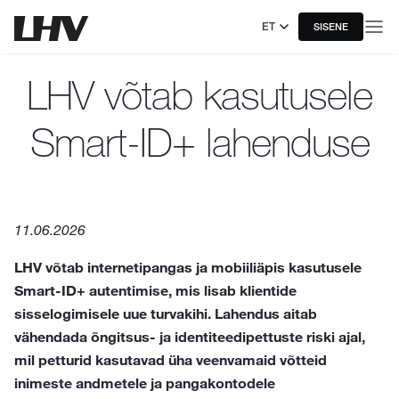
ET
SISENE
LHV võtab kasutusele
Smart-ID+ lahenduse
11.06.2026
LHV võtab internetipangas ja mobiiliäpis kasutusele
Smart-ID+ autentimise, mis lisab klientide
sisselogimisele uue turvakihi. Lahendus aitab
vähendada õngitsus- ja identiteedipettuste riski ajal,
mil petturid kasutavad üha veenvamaid võtteid
inimeste andmetele ja pangakontodele