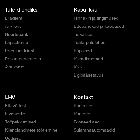
Tule kliendiks
Kasulikku
Eraklient
Hinnakiri ja tingimused
Äriklient
Ettepanekud ja kaebused
Noortepank
Turvalisus
Lapsekonto
Teata petulehest
Premium klient
Küpsised
Privaatpangandus
Kliendiandmed
Ava konto
KKK
Ligipääsetavus
LHV
Kontakt
Ettevõttest
Kontaktid
Investorile
Kontorid
Tööpakkumised
Broneeri aeg
Kliendiandmete töötlemine
Sularahaautomaadid
Uudised