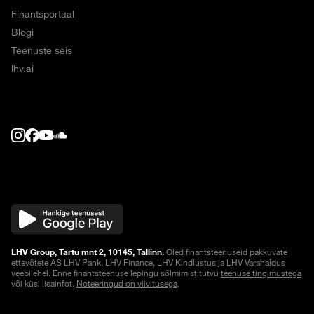
Finantsportaal
Blogi
Teenuste seis
lhv.ai
LHV Group, Tartu mnt 2, 10145, Tallinn.
Oled finantsteenuseid pakkuvate
ettevõtete AS LHV Pank, LHV Finance, LHV Kindlustus ja LHV Varahaldus
veebilehel. Enne finantsteenuse lepingu sõlmimist tutvu
teenuse tingimustega
või küsi lisainfot.
Noteeringud on viivitusega
.