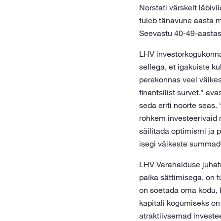
Norstati värskelt läbiv
tuleb tänavune aasta m
Seevastu 40-49-aastast
LHV investorkogukonna
sellega, et igakuiste k
perekonnas veel väikes
finantsilist survet,” av
seda eriti noorte seas
rohkem investeerivaid n
säilitada optimismi ja p
isegi väikeste summad
LHV Varahalduse juha
paika sättimisega, on 
on soetada oma kodu, k
kapitali kogumiseks on 
atraktiivsemad investe