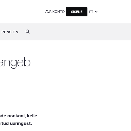
AVA KONTO
ET
SISENE
PENSION
langeb
e osakaal, kelle
itud uuringust.