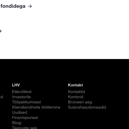
 fondidega
LHV
Kontakt
Ettevõttest
Kontaktid
ed
Investorile
Kontorid
Tööpakkumised
Broneeri aeg
Kliendiandmete töötlemine
Sularahaautomaadid
Uudised
Finantsportaal
Blogi
Teenuste seis