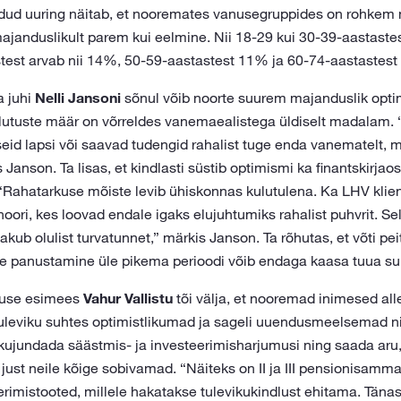
iidud uuring näitab, et nooremates vanusegruppides on rohkem 
ajanduslikult parem kui eelmine. Nii 18-29 kui 30-39-aastastes
est arvab nii 14%, 50-59-aastastest 11% ja 60-74-aastastest
 juhi
Nelli Jansoni
sõnul võib noorte suurem majanduslik opti
ulutuste määr on võrreldes vanemaealistega üldiselt madalam. “
eid lapsi või saavad tudengid rahalist tuge enda vanematelt, 
as Janson. Ta lisas, et kindlasti süstib optimismi ka finantskirj
. “Rahatarkuse mõiste levib ühiskonnas kulutulena. Ka LHV klie
oori, kes loovad endale igaks elujuhtumiks rahalist puhvrit. Sel
akub olulist turvatunnet,” märkis Janson. Ta rõhutas, et võti pe
e panustamine üle pikema perioodi võib endaga kaasa tuua su
tuse esimees
Vahur Vallistu
tõi välja, et nooremad inimesed al
tuleviku suhtes optimistlikumad ja sageli uuendusmeelsemad n
ujundada säästmis- ja investeerimisharjumusi ning saada aru,
just neile kõige sobivamad. “Näiteks on II ja III pensionisamm
erimistooted, millele hakatakse tulevikukindlust ehitama. Täna