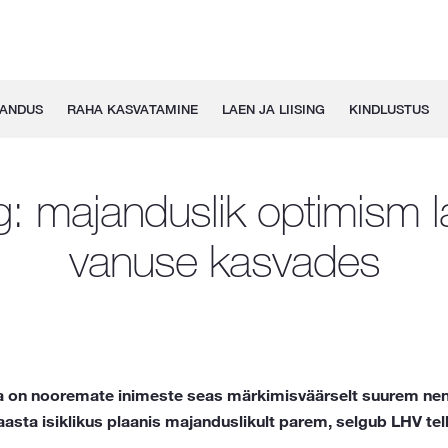
GANDUS
RAHA KASVATAMINE
LAEN JA LIISING
KINDLUSTUS
g: majanduslik optimism 
vanuse kasvades
 on nooremate inimeste seas märkimisväärselt suurem nend
aasta isiklikus plaanis majanduslikult parem, selgub LHV tell