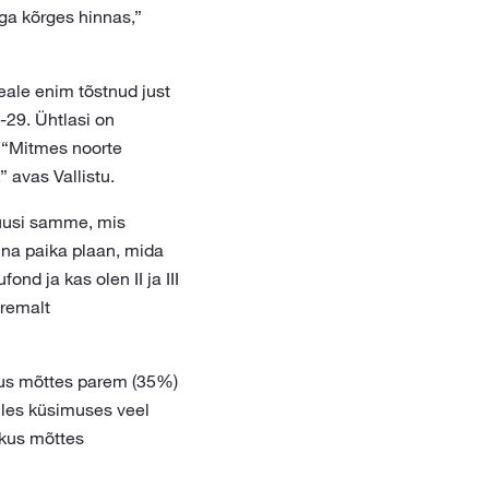
a kõrges hinnas,”
eale enim tõstnud just
29. Ühtlasi on
 “Mitmes noorte
avas Vallistu.
 uusi samme, mis
na paika plaan, mida
nd ja kas olen II ja III
oremalt
ikus mõttes parem (35%)
lles küsimuses veel
ikus mõttes