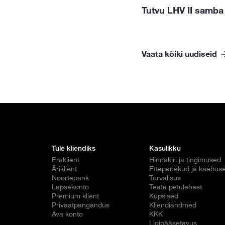
Tutvu LHV II samba
Vaata kõiki uudiseid
Tule kliendiks
Kasulikku
Eraklient
Hinnakiri ja tingimused
Äriklient
Ettepanekud ja kaebus
Noortepank
Turvalisus
Lapsekonto
Teata petulehest
Premium klient
Küpsised
Privaatpangandus
Kliendiandmed
Ava konto
KKK
Ligipääsetavus