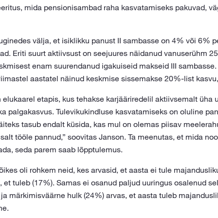
eritus, mida pensionisambad raha kasvatamiseks pakuvad, väg
uginedes välja, et isiklikku panust II sambasse on 4% või 6% p
 Eriti suurt aktiivsust on seejuures näidanud vanuserühm 25-
kmisest enam suurendanud igakuiseid makseid III sambasse.
mastel aastatel näinud keskmise sissemakse 20%-list kasvu,” 
lukaarel etapis, kus tehakse karjääriredelil aktiivsemalt üha
a palgakasvus. Tulevikukindluse kasvatamiseks on oluline pan
iteks tasub endalt küsida, kas mul on olemas piisav meelerahufo
alt tööle pannud,” soovitas Janson. Ta meenutas, et mida no
tada, seda parem saab lõpptulemus.
õikes oli rohkem neid, kes arvasid, et aasta ei tule majandusl
d, et tuleb (17%). Samas ei osanud paljud uuringus osalenud se
 ja märkimisväärne hulk (24%) arvas, et aasta tuleb majandusl
ne.