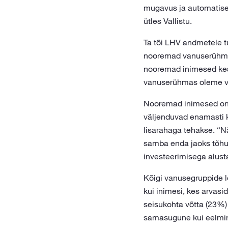
mugavus ja automatise
ütles Vallistu.
Ta tõi LHV andmetele t
nooremad vanuserühmad.
nooremad inimesed kes
vanuserühmas oleme vii
Nooremad inimesed on e
väljenduvad enamasti k
lisarahaga tehakse. “Nä
samba enda jaoks tõhus
investeerimisega alus
Kõigi vanusegruppide l
kui inimesi, kes arvasi
seisukohta võtta (23%)
samasugune kui eelmi