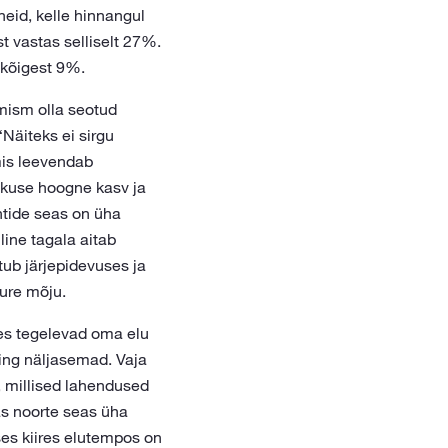
neid, kelle hinnangul
t vastas selliselt 27%.
 kõigest 9%.
mism olla seotud
Näiteks ei sirgu
mis leevendab
aoskuse hoogne kasv ja
ntide seas on üha
line tagala aitab
itub järjepidevuses ja
ure mõju.
les tegelevad oma elu
ing näljasemad. Vaja
 millised lahendused
as noorte seas üha
ses kiires elutempos on