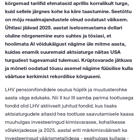
kõrgemad tariifid ehmatasid aprillis korralikult turge,
kuid sellele järgnes kohe ka kiire taastumine. Seetõttu
on mõju reaalmajandustele olnud oodatust väiksem.
Ühtlasi jäävad 2025. aastat iseloomustama dollari
oluline nõrgenemine euro suhtes ja tõsiasi, et
hoolimata AI võidukäigust nägime üle mitme aasta,
kuidas enamik suuremaid aktsiaturge näitas USA
turgudest tugevamaid tulemusi. Krüptovarade jätkuva
ja mõneti oodatud tõusu asemel nägime füüsilise kulla
väärtuse kerkimist rekordilise kõrguseni.
LHV pensionifondidele osutus hüplik ja muutusterohke
aasta väga edukaks. Nii II kui III samba parima tootlusega
fondid olid LHV aktiivselt juhitud fondid, kus lisaks
aktsiaturgudele aitasid hea tootluse saavutamisele kaasa
muuhulgas investeeringud kinnisvarasse, kohalikesse
võlakirjadesse ja 2025. aastal eriti märkimisväärselt ka
investeeringud väärismetallidega - sealhulgas kullaga -