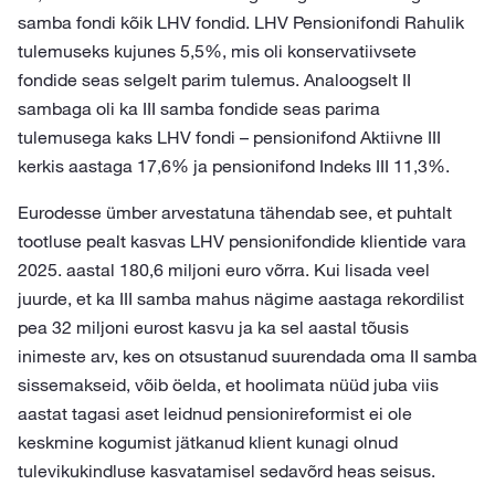
samba fondi kõik LHV fondid. LHV Pensionifondi Rahulik
tulemuseks kujunes 5,5%, mis oli konservatiivsete
fondide seas selgelt parim tulemus. Analoogselt II
sambaga oli ka III samba fondide seas parima
tulemusega kaks LHV fondi – pensionifond Aktiivne III
kerkis aastaga 17,6% ja pensionifond Indeks III 11,3%.
Eurodesse ümber arvestatuna tähendab see, et puhtalt
tootluse pealt kasvas LHV pensionifondide klientide vara
2025. aastal 180,6 miljoni euro võrra. Kui lisada veel
juurde, et ka III samba mahus nägime aastaga rekordilist
pea 32 miljoni eurost kasvu ja ka sel aastal tõusis
inimeste arv, kes on otsustanud suurendada oma II samba
sissemakseid, võib öelda, et hoolimata nüüd juba viis
aastat tagasi aset leidnud pensionireformist ei ole
keskmine kogumist jätkanud klient kunagi olnud
tulevikukindluse kasvatamisel sedavõrd heas seisus.