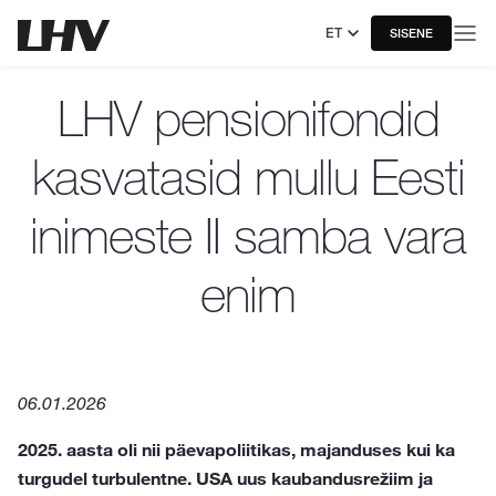
ET
SISENE
LHV pensionifondid
kasvatasid mullu Eesti
inimeste II samba vara
enim
06.01.2026
2025. aasta oli nii päevapoliitikas, majanduses kui ka
turgudel turbulentne. USA uus kaubandusrežiim ja