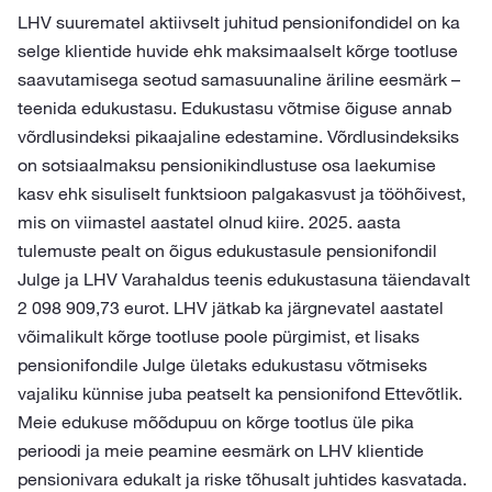
LHV suurematel aktiivselt juhitud pensionifondidel on ka
selge klientide huvide ehk maksimaalselt kõrge tootluse
saavutamisega seotud samasuunaline äriline eesmärk –
teenida edukustasu. Edukustasu võtmise õiguse annab
võrdlusindeksi pikaajaline edestamine. Võrdlusindeksiks
on sotsiaalmaksu pensionikindlustuse osa laekumise
kasv ehk sisuliselt funktsioon palgakasvust ja tööhõivest,
mis on viimastel aastatel olnud kiire. 2025. aasta
tulemuste pealt on õigus edukustasule pensionifondil
Julge ja LHV Varahaldus teenis edukustasuna täiendavalt
2 098 909,73 eurot. LHV jätkab ka järgnevatel aastatel
võimalikult kõrge tootluse poole pürgimist, et lisaks
pensionifondile Julge ületaks edukustasu võtmiseks
vajaliku künnise juba peatselt ka pensionifond Ettevõtlik.
Meie edukuse mõõdupuu on kõrge tootlus üle pika
perioodi ja meie peamine eesmärk on LHV klientide
pensionivara edukalt ja riske tõhusalt juhtides kasvatada.