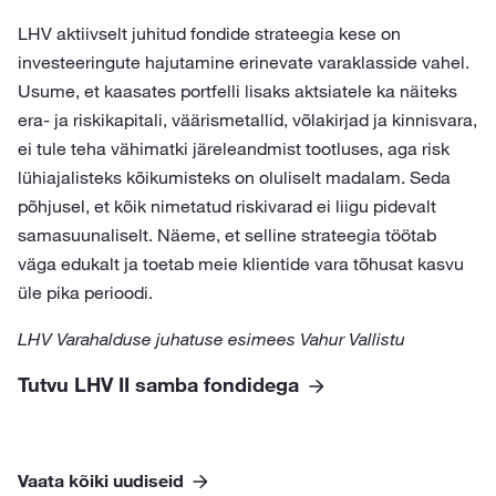
LHV aktiivselt juhitud fondide strateegia kese on
investeeringute hajutamine erinevate varaklasside vahel.
Usume, et kaasates portfelli lisaks aktsiatele ka näiteks
era- ja riskikapitali, väärismetallid, võlakirjad ja kinnisvara,
ei tule teha vähimatki järeleandmist tootluses, aga risk
lühiajalisteks kõikumisteks on oluliselt madalam. Seda
põhjusel, et kõik nimetatud riskivarad ei liigu pidevalt
samasuunaliselt. Näeme, et selline strateegia töötab
väga edukalt ja toetab meie klientide vara tõhusat kasvu
üle pika perioodi.
LHV Varahalduse juhatuse esimees Vahur Vallistu
Tutvu LHV II samba fondidega
Vaata kõiki uudiseid