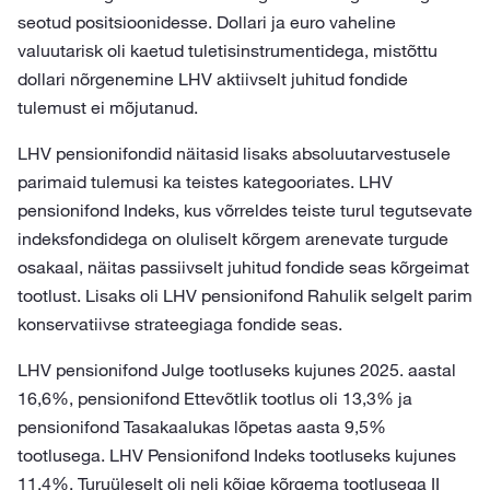
seotud positsioonidesse. Dollari ja euro vaheline
valuutarisk oli kaetud tuletisinstrumentidega, mistõttu
dollari nõrgenemine LHV aktiivselt juhitud fondide
tulemust ei mõjutanud.
LHV pensionifondid näitasid lisaks absoluutarvestusele
parimaid tulemusi ka teistes kategooriates. LHV
pensionifond Indeks, kus võrreldes teiste turul tegutsevate
indeksfondidega on oluliselt kõrgem arenevate turgude
osakaal, näitas passiivselt juhitud fondide seas kõrgeimat
tootlust. Lisaks oli LHV pensionifond Rahulik selgelt parim
konservatiivse strateegiaga fondide seas.
LHV pensionifond Julge tootluseks kujunes 2025. aastal
16,6%, pensionifond Ettevõtlik tootlus oli 13,3% ja
pensionifond Tasakaalukas lõpetas aasta 9,5%
tootlusega. LHV Pensionifond Indeks tootluseks kujunes
11,4%. Turuüleselt oli neli kõige kõrgema tootlusega II