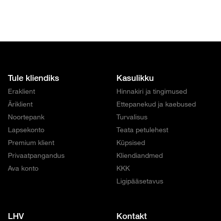
Tule kliendiks
Kasulikku
Eraklient
Hinnakiri ja tingimused
Äriklient
Ettepanekud ja kaebused
Noortepank
Turvalisus
Lapsekonto
Teata petulehest
Premium klient
Küpsised
Privaatpangandus
Kliendiandmed
Ava konto
KKK
Ligipääsetavus
LHV
Kontakt