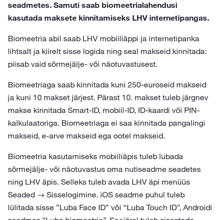
seadmetes. Samuti saab biomeetrialahendusi
kasutada maksete kinnitamiseks LHV internetipangas.
Biomeetria abil saab LHV mobiiliäppi ja internetipanka
lihtsalt ja kiirelt sisse logida ning seal makseid kinnitada:
piisab vaid sõrmejälje- või näotuvastusest.
Biomeetriaga saab kinnitada kuni 250-euroseid makseid
ja kuni 10 makset järjest. Pärast 10. makset tuleb järgnev
makse kinnitada Smart-ID, mobiil-ID, ID-kaardi või PIN-
kalkulaatoriga. Biomeetriaga ei saa kinnitada pangalingi
makseid, e-arve makseid ega ootel makseid.
Biomeetria kasutamiseks mobiiliäpis tuleb lubada
sõrmejälje- või näotuvastus oma nutiseadme seadetes
ning LHV äpis. Selleks tuleb avada LHV äpi menüüs
Seaded → Sisselogimine. iOS seadme puhul tuleb
lülitada sisse ”Luba Face ID” või “Luba Touch ID”, Androidi