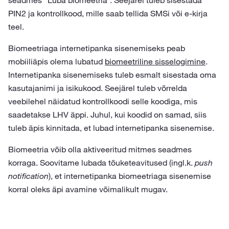
seadmes ”Luba biomeetria”. Seejärel tuleb sisestada
PIN2 ja kontrollkood, mille saab tellida SMSi või e-kirja
teel.
Biomeetriaga internetipanka sisenemiseks peab
mobiiliäpis olema lubatud
biomeetriline sisselogimine
.
Internetipanka sisenemiseks tuleb esmalt sisestada oma
kasutajanimi ja isikukood. Seejärel tuleb võrrelda
veebilehel näidatud kontrollkoodi selle koodiga, mis
saadetakse LHV äppi. Juhul, kui koodid on samad, siis
tuleb äpis kinnitada, et lubad internetipanka sisenemise.
Biomeetria võib olla aktiveeritud mitmes seadmes
korraga. Soovitame lubada tõuketeavitused (ingl.k.
push
notification
), et internetipanka biomeetriaga sisenemise
korral oleks äpi avamine võimalikult mugav.