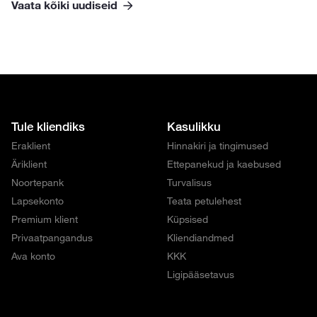
Vaata kõiki uudiseid
Tule kliendiks
Kasulikku
Eraklient
Hinnakiri ja tingimused
Äriklient
Ettepanekud ja kaebused
Noortepank
Turvalisus
Lapsekonto
Teata petulehest
Premium klient
Küpsised
Privaatpangandus
Kliendiandmed
Ava konto
KKK
Ligipääsetavus