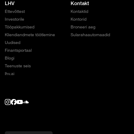
LHV
Kontakt
Ettevõttest
Kontaktid
Investorile
Kontorid
Tööpakkumised
Broneeri aeg
Kliendiandmete töötlemine
Sularahaautomaadid
Uudised
Finantsportaal
Blogi
Teenuste seis
lhv.ai