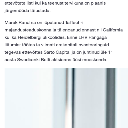
ettevõtete listi kui ka teenust tervikuna on plaanis
järgemööda täiustada.
Marek Randma on lõpetanud TalTech-i
majandusteaduskonna ja täiendanud ennast nii California
kui ka Heidelbergi ülikoolides. Enne LHV Pangaga
liitumist töötas ta viimati erakapitaliinvesteeringuid
tegevas ettevõttes Sarto Capital ja on juhtinud üle 11
aasta Swedbanki Balti aktsiaanalüüsi meeskonda.