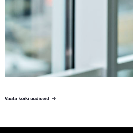
Vaata kõiki uudiseid