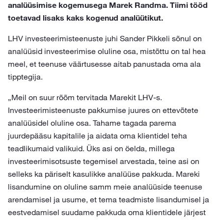
analüüsimise kogemusega Marek Randma. Tiimi tööd
toetavad lisaks kaks kogenud analüütikut.
LHV investeerimisteenuste juhi Sander Pikkeli sõnul on
analüüsid investeerimise oluline osa, mistõttu on tal hea
meel, et teenuse väärtusesse aitab panustada oma ala
tipptegija.
„Meil on suur rõõm tervitada Marekit LHV-s.
Investeerimisteenuste pakkumise juures on ettevõtete
analüüsidel oluline osa. Tahame tagada parema
juurdepääsu kapitalile ja aidata oma klientidel teha
teadlikumaid valikuid. Üks asi on öelda, millega
investeerimisotsuste tegemisel arvestada, teine asi on
selleks ka päriselt kasulikke analüüse pakkuda. Mareki
lisandumine on oluline samm meie analüüside teenuse
arendamisel ja usume, et tema teadmiste lisandumisel ja
eestvedamisel suudame pakkuda oma klientidele järjest