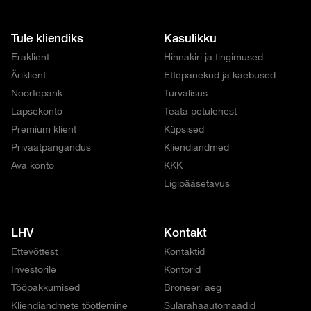
Tule kliendiks
Kasulikku
Eraklient
Hinnakiri ja tingimused
Äriklient
Ettepanekud ja kaebused
Noortepank
Turvalisus
Lapsekonto
Teata petulehest
Premium klient
Küpsised
Privaatpangandus
Kliendiandmed
Ava konto
KKK
Ligipääsetavus
LHV
Kontakt
Ettevõttest
Kontaktid
Investorile
Kontorid
Tööpakkumised
Broneeri aeg
Kliendiandmete töötlemine
Sularahaautomaadid