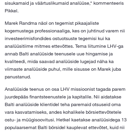
sisukamaid ja väärtuslikumaid analüüse,“ kommenteeris
Pikkel.
Marek Randma näol on tegemist pikaajaliste
kogemustega professionaaliga, kes on juhtinud varem nii
investeerimisfondides ostuotsuste tegemisi kui ka
analüüsitiime mitmes ettevõttes. Tema liitumine LHV-ga
annab Balti analüüside teenusele uue hingamise ja
kvaliteedi, mida saavad analüüside lugejad näha ka
viimaste analüüside puhul, mille sisusse on Marek juba
panustanud.
Analüüside teenus on osa LHV missioonist tagada parem
juurdepääs finantsteenustele ja kapitalile. Nii aidatakse
Balti analüüside klientidel teha paremaid otsuseid oma
vara kasvatamiseks, andes kohalikele börsiettevõtetele
ostu- ja müügisoovitusi. Hetkel kaetakse analüüsidega 13
populaarsemat Balti börsidel kauplevat ettevõtet, kuid nii