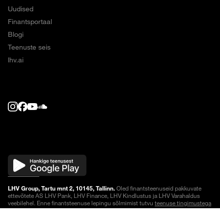
Uudised
Finantsportaal
Blogi
Teenuste seis
lhv.ai
LHV Group, Tartu mnt 2, 10145, Tallinn.
Oled finantsteenuseid pakkuvate
ettevõtete AS LHV Pank, LHV Finance, LHV Kindlustus ja LHV Varahaldus
veebilehel. Enne finantsteenuse lepingu sõlmimist tutvu
teenuse tingimustega
või küsi lisainfot.
Noteeringud on viivitusega
.