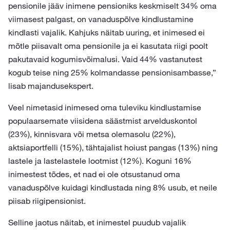
pensionile jääv inimene pensioniks keskmiselt 34% oma
viimasest palgast, on vanaduspõlve kindlustamine
kindlasti vajalik. Kahjuks näitab uuring, et inimesed ei
mõtle piisavalt oma pensionile ja ei kasutata riigi poolt
pakutavaid kogumisvõimalusi. Vaid 44% vastanutest
kogub teise ning 25% kolmandasse pensionisambasse,”
lisab majandusekspert.
Veel nimetasid inimesed oma tuleviku kindlustamise
populaarsemate viisidena säästmist arvelduskontol
(23%), kinnisvara või metsa olemasolu (22%),
aktsiaportfelli (15%), tähtajalist hoiust pangas (13%) ning
lastele ja lastelastele lootmist (12%). Koguni 16%
inimestest tõdes, et nad ei ole otsustanud oma
vanaduspõlve kuidagi kindlustada ning 8% usub, et neile
piisab riigipensionist.
Selline jaotus näitab, et inimestel puudub vajalik