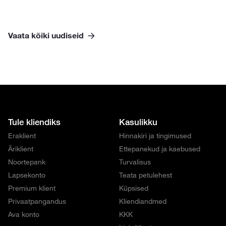
Vaata kõiki uudiseid
Tule kliendiks
Kasulikku
Eraklient
Hinnakiri ja tingimused
Äriklient
Ettepanekud ja kaebused
Noortepank
Turvalisus
Lapsekonto
Teata petulehest
Premium klient
Küpsised
Privaatpangandus
Kliendiandmed
Ava konto
KKK