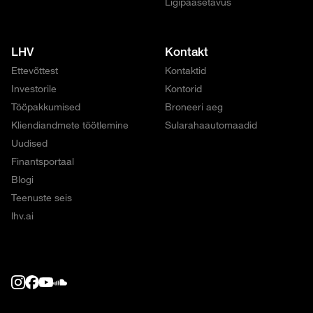
Ligipääsetavus
LHV
Kontakt
Ettevõttest
Kontaktid
Investorile
Kontorid
Tööpakkumised
Broneeri aeg
Kliendiandmete töötlemine
Sularahaautomaadid
Uudised
Finantsportaal
Blogi
Teenuste seis
lhv.ai