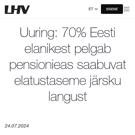
ET
SISENE
Uuring: 70% Eesti
elanikest pelgab
pensionieas saabuvat
elatustaseme järsku
langust
24.07.2024