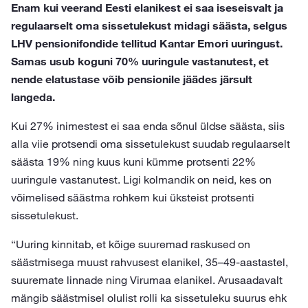
Enam kui veerand Eesti elanikest ei saa iseseisvalt ja
regulaarselt oma sissetulekust midagi säästa, selgus
LHV pensionifondide tellitud Kantar Emori uuringust.
Samas usub koguni 70% uuringule vastanutest, et
nende elatustase võib pensionile jäädes järsult
langeda.
Kui 27% inimestest ei saa enda sõnul üldse säästa, siis
alla viie protsendi oma sissetulekust suudab regulaarselt
säästa 19% ning kuus kuni kümme protsenti 22%
uuringule vastanutest. Ligi kolmandik on neid, kes on
võimelised säästma rohkem kui üksteist protsenti
sissetulekust.
“Uuring kinnitab, et kõige suuremad raskused on
säästmisega muust rahvusest elanikel, 35–49-aastastel,
suuremate linnade ning Virumaa elanikel. Arusaadavalt
mängib säästmisel olulist rolli ka sissetuleku suurus ehk