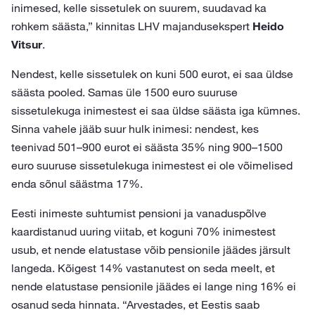
inimesed, kelle sissetulek on suurem, suudavad ka
rohkem säästa,” kinnitas LHV majandusekspert
Heido
Vitsur
.
Nendest, kelle sissetulek on kuni 500 eurot, ei saa üldse
säästa pooled. Samas üle 1500 euro suuruse
sissetulekuga inimestest ei saa üldse säästa iga kümnes.
Sinna vahele jääb suur hulk inimesi: nendest, kes
teenivad 501–900 eurot ei säästa 35% ning 900–1500
euro suuruse sissetulekuga inimestest ei ole võimelised
enda sõnul säästma 17%.
Eesti inimeste suhtumist pensioni ja vanaduspõlve
kaardistanud uuring viitab, et koguni 70% inimestest
usub, et nende elatustase võib pensionile jäädes järsult
langeda. Kõigest 14% vastanutest on seda meelt, et
nende elatustase pensionile jäädes ei lange ning 16% ei
osanud seda hinnata. “Arvestades, et Eestis saab