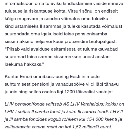
informatsioon oma tuleviku kindlustamise viiside erineva
tulususe ja riskantsuse kohta. Vitsuri sõnul on endiselt
kõige mugavam ja soodne võimalus oma tuleviku
kindlustamiseks II sammas ja tuleks kasutada võimalust
suurendada oma igakuiseid teise pensionisamba
sissemakseid nelja või kuue protsendini brutopalgast:
“Piisab vaid avalduse esitamisest, et tulumaksuvabad
suuremad teise samba sissemaksed uuest aastast
laekuma hakkaks.”
Kantar Emori omnibuss-uuring Eesti inimeste
suhtumisest pensioni ja vanaduspõlve viidi läbi tänavu
juunis ning selles osales ligi 1200 täisealist vastajat.
LHV pensionifonde valitseb AS LHV Varahaldus: kokku on
LHV-l seitse II samba fondi ja kolm III samba fondi. LHV II
ja III samba fondides kogub rohkem kui 154 000 klienti ja
valitsetavate varade maht on ligi 1,52 miljardit eurot.