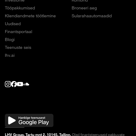
Tööpakkumised
Broneeri aeg
Kliendiandmete töötlemine
Sularahaautomaadid
Uudised
Finantsportaal
Blogi
Teenuste seis
lhv.ai
LHV Group, Tartu mnt 2, 10145, Tallinn.
Oled finantsteenuseid pakkuvate