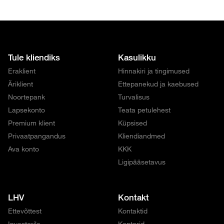
Tule kliendiks
Kasulikku
Eraklient
Hinnakiri ja tingimused
Äriklient
Ettepanekud ja kaebused
Noortepank
Turvalisus
Lapsekonto
Teata petulehest
Premium klient
Küpsised
Privaatpangandus
Kliendiandmed
Ava konto
KKK
Ligipääsetavus
LHV
Kontakt
Ettevõttest
Kontaktid
Investorile
Kontorid