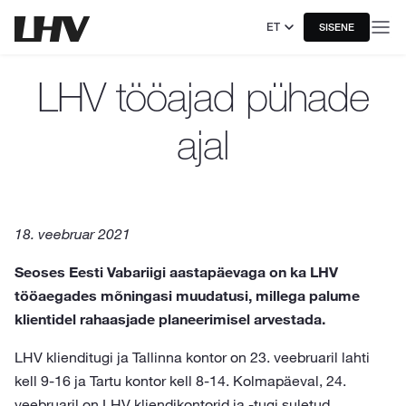
ET
SISENE
LHV tööajad pühade
ajal
18. veebruar 2021
Seoses Eesti Vabariigi aastapäevaga on ka LHV
tööaegades mõningasi muudatusi, millega palume
klientidel rahaasjade planeerimisel arvestada.
LHV klienditugi ja Tallinna kontor on 23. veebruaril lahti
kell 9-16 ja Tartu kontor kell 8-14. Kolmapäeval, 24.
veebruaril on LHV kliendikontorid ja -tugi suletud.