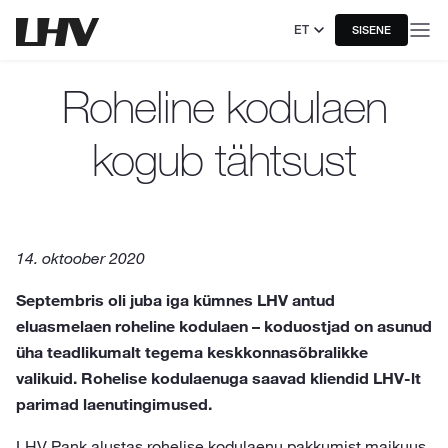
ET
SISENE
Roheline kodulaen
kogub tähtsust
14. oktoober 2020
Septembris oli juba iga kümnes LHV antud
eluasmelaen roheline kodulaen – koduostjad on asunud
üha teadlikumalt tegema keskkonnasõbralikke
valikuid. Rohelise kodulaenuga saavad kliendid LHV-lt
parimad laenutingimused.
LHV Pank alustas rohelise kodulaenu pakkumist maikuus