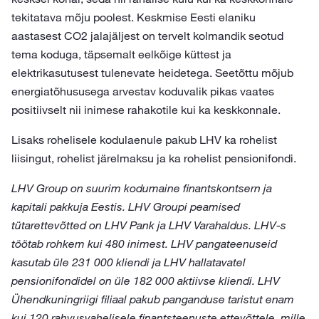
tekitatava mõju poolest. Keskmise Eesti elaniku
aastasest CO2 jalajäljest on tervelt kolmandik seotud
tema koduga, täpsemalt eelkõige küttest ja
elektrikasutusest tulenevate heidetega. Seetõttu mõjub
energiatõhususega arvestav koduvalik pikas vaates
positiivselt nii inimese rahakotile kui ka keskkonnale.
Lisaks rohelisele kodulaenule pakub LHV ka rohelist
liisingut, rohelist järelmaksu ja ka rohelist pensionifondi.
LHV Group on suurim kodumaine finantskontsern ja
kapitali pakkuja Eestis. LHV Groupi peamised
tütarettevõtted on LHV Pank ja LHV Varahaldus. LHV-s
töötab rohkem kui 480 inimest. LHV pangateenuseid
kasutab üle 231 000 kliendi ja LHV hallatavatel
pensionifondidel on üle 182 000 aktiivse kliendi. LHV
Ühendkuningriigi filiaal pakub panganduse taristut enam
kui 120 rahvusvahelisele finantsteenuste ettevõttele, mille