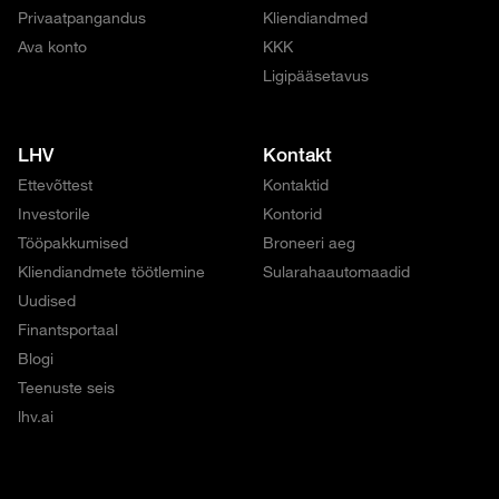
Privaatpangandus
Kliendiandmed
Ava konto
KKK
Ligipääsetavus
LHV
Kontakt
Ettevõttest
Kontaktid
Investorile
Kontorid
Tööpakkumised
Broneeri aeg
Kliendiandmete töötlemine
Sularahaautomaadid
Uudised
Finantsportaal
Blogi
Teenuste seis
lhv.ai