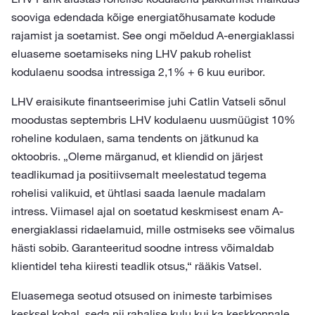
sooviga edendada kõige energiatõhusamate kodude
rajamist ja soetamist. See ongi mõeldud A-energiaklassi
eluaseme soetamiseks ning LHV pakub rohelist
kodulaenu soodsa intressiga 2,1% + 6 kuu euribor.
LHV eraisikute finantseerimise juhi Catlin Vatseli sõnul
moodustas septembris LHV kodulaenu uusmüügist 10%
roheline kodulaen, sama tendents on jätkunud ka
oktoobris. „Oleme märganud, et kliendid on järjest
teadlikumad ja positiivsemalt meelestatud tegema
rohelisi valikuid, et ühtlasi saada laenule madalam
intress. Viimasel ajal on soetatud keskmisest enam A-
energiaklassi ridaelamuid, mille ostmiseks see võimalus
hästi sobib. Garanteeritud soodne intress võimaldab
klientidel teha kiiresti teadlik otsus,“ rääkis Vatsel.
Eluasemega seotud otsused on inimeste tarbimises
kesksel kohal, seda nii rahalise kulu kui ka keskkonnale