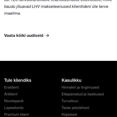
kaudu jõuavad LHV makseteenused klientideni üle terve
maailma.
Vaata kõiki uudiseid
Tule kliendiks
Kasulikku
Eraklient
Hinnakiri ja tingimused
Äriklient
Ettepanekud ja kaebused
Noortepank
Turvalisus
Lapsekonto
Teata petulehest
Premium klient
Küpsised