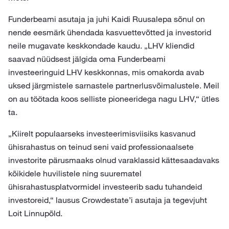
Funderbeami asutaja ja juhi Kaidi Ruusalepa sõnul on
nende eesmärk ühendada kasvuettevõtted ja investorid
neile mugavate keskkondade kaudu. „LHV kliendid
saavad nüüdsest jälgida oma Funderbeami
investeeringuid LHV keskkonnas, mis omakorda avab
uksed järgmistele sarnastele partnerlusvõimalustele. Meil
on au töötada koos selliste pioneeridega nagu LHV,“ ütles
ta.
„Kiirelt populaarseks investeerimisviisiks kasvanud
ühisrahastus on teinud seni vaid professionaalsete
investorite pärusmaaks olnud varaklassid kättesaadavaks
kõikidele huvilistele ning suurematel
ühisrahastusplatvormidel investeerib sadu tuhandeid
investoreid,“ lausus Crowdestate’i asutaja ja tegevjuht
Loit Linnupõld.