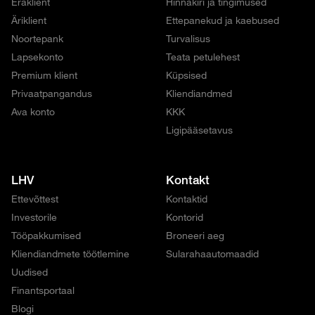
Eraklient
Hinnakiri ja tingimused
Äriklient
Ettepanekud ja kaebused
Noortepank
Turvalisus
Lapsekonto
Teata petulehest
Premium klient
Küpsised
Privaatpangandus
Kliendiandmed
Ava konto
KKK
Ligipääsetavus
LHV
Kontakt
Ettevõttest
Kontaktid
Investorile
Kontorid
Tööpakkumised
Broneeri aeg
Kliendiandmete töötlemine
Sularahaautomaadid
Uudised
Finantsportaal
Blogi