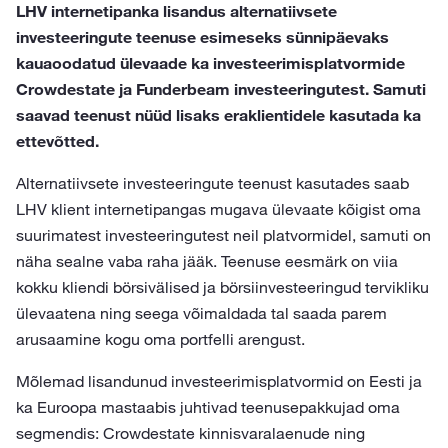
LHV internetipanka lisandus alternatiivsete
investeeringute teenuse esimeseks sünnipäevaks
kauaoodatud ülevaade ka investeerimisplatvormide
Crowdestate ja Funderbeam investeeringutest. Samuti
saavad teenust nüüd lisaks eraklientidele kasutada ka
ettevõtted.
Alternatiivsete investeeringute teenust kasutades saab
LHV klient internetipangas mugava ülevaate kõigist oma
suurimatest investeeringutest neil platvormidel, samuti on
näha sealne vaba raha jääk. Teenuse eesmärk on viia
kokku kliendi börsivälised ja börsiinvesteeringud tervikliku
ülevaatena ning seega võimaldada tal saada parem
arusaamine kogu oma portfelli arengust.
Mõlemad lisandunud investeerimisplatvormid on Eesti ja
ka Euroopa mastaabis juhtivad teenusepakkujad oma
segmendis: Crowdestate kinnisvaralaenude ning