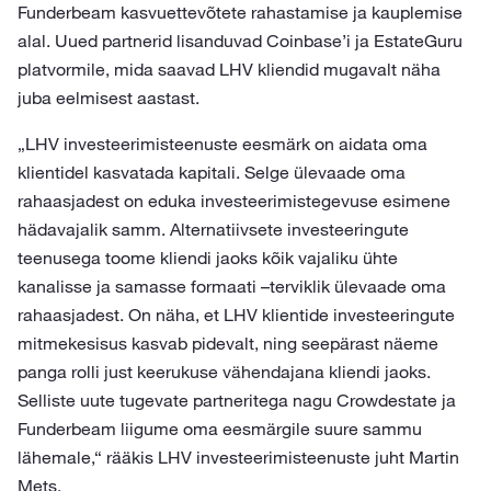
Funderbeam kasvuettevõtete rahastamise ja kauplemise
alal. Uued partnerid lisanduvad Coinbase’i ja EstateGuru
platvormile, mida saavad LHV kliendid mugavalt näha
juba eelmisest aastast.
„LHV investeerimisteenuste eesmärk on aidata oma
klientidel kasvatada kapitali. Selge ülevaade oma
rahaasjadest on eduka investeerimistegevuse esimene
hädavajalik samm. Alternatiivsete investeeringute
teenusega toome kliendi jaoks kõik vajaliku ühte
kanalisse ja samasse formaati –terviklik ülevaade oma
rahaasjadest. On näha, et LHV klientide investeeringute
mitmekesisus kasvab pidevalt, ning seepärast näeme
panga rolli just keerukuse vähendajana kliendi jaoks.
Selliste uute tugevate partneritega nagu Crowdestate ja
Funderbeam liigume oma eesmärgile suure sammu
lähemale,“ rääkis LHV investeerimisteenuste juht Martin
Mets.