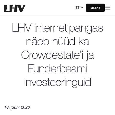
ET
SISENE
LHV internetipangas
näeb nüüd ka
Crowdestate’i ja
Funderbeami
investeeringuid
18. juuni 2020