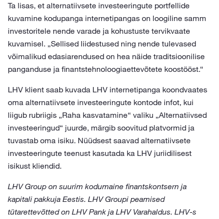
Ta lisas, et alternatiivsete investeeringute portfellide
kuvamine kodupanga internetipangas on loogiline samm
investoritele nende varade ja kohustuste tervikvaate
kuvamisel. „Sellised liidestused ning nende tulevased
võimalikud edasiarendused on hea näide traditsioonilise
panganduse ja finantstehnoloogiaettevõtete koostööst.“
LHV klient saab kuvada LHV internetipanga koondvaates
oma alternatiivsete investeeringute kontode infot, kui
liigub rubriigis „Raha kasvatamine“ valiku „Alternatiivsed
investeeringud“ juurde, märgib soovitud platvormid ja
tuvastab oma isiku. Nüüdsest saavad alternatiivsete
investeeringute teenust kasutada ka LHV juriidilisest
isikust kliendid.
LHV Group on suurim kodumaine finantskontsern ja
kapitali pakkuja Eestis. LHV Groupi peamised
tütarettevõtted on LHV Pank ja LHV Varahaldus. LHV-s