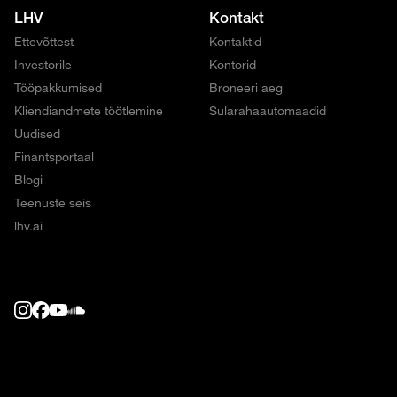
LHV
Kontakt
Ettevõttest
Kontaktid
Investorile
Kontorid
Tööpakkumised
Broneeri aeg
Kliendiandmete töötlemine
Sularahaautomaadid
Uudised
Finantsportaal
Blogi
Teenuste seis
lhv.ai