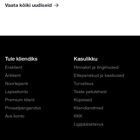
Vaata kõiki uudiseid
Tule kliendiks
Kasulikku
Eraklient
Hinnakiri ja tingimused
Äriklient
Ettepanekud ja kaebused
Noortepank
Turvalisus
Lapsekonto
Teata petulehest
Premium klient
Küpsised
Privaatpangandus
Kliendiandmed
Ava konto
KKK
Ligipääsetavus