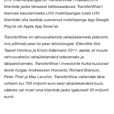
klientide jaoks tänasest kättesaadavad. TransferWise’i
teenuse kasutamiseks LHV mobiilipangas tuleb LHV
klientidel alla laadida uuenenud mobiilipanga äpp Google
Play’st või Apple App Store’ist.
TransferWise on rahvusvaheliste rahaülekannete platvorm,
mis põhineb peer-to-peer tehnoloogial. Ettevõtte lõid
Taavet Hinrikus ja Kristo Käärmann 2011. aastal, et muuta
rahvusvahelisi rahaülekandeid odavamaks ja
läbipaistvamaks. TransferWise’i investorite hulka kuuluvad
teiste hulgas Andreessen Horowitz, Richard Branson,
Peter Thiel ja Max Levchin. TransferWise vahendab täna
rohkem kui 700 miljonit euro eest rahaülekandeid kuus,
säästes sel moel oma klientide jaoks igakuiselt 30 miljonit
eurot.