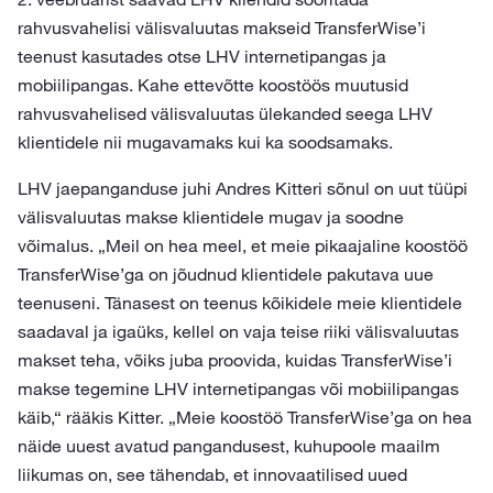
rahvusvahelisi välisvaluutas makseid TransferWise’i
teenust kasutades otse LHV internetipangas ja
mobiilipangas. Kahe ettevõtte koostöös muutusid
rahvusvahelised välisvaluutas ülekanded seega LHV
klientidele nii mugavamaks kui ka soodsamaks.
LHV jaepanganduse juhi Andres Kitteri sõnul on uut tüüpi
välisvaluutas makse klientidele mugav ja soodne
võimalus. „Meil on hea meel, et meie pikaajaline koostöö
TransferWise’ga on jõudnud klientidele pakutava uue
teenuseni. Tänasest on teenus kõikidele meie klientidele
saadaval ja igaüks, kellel on vaja teise riiki välisvaluutas
makset teha, võiks juba proovida, kuidas TransferWise’i
makse tegemine LHV internetipangas või mobiilipangas
käib,“ rääkis Kitter. „Meie koostöö TransferWise’ga on hea
näide uuest avatud pangandusest, kuhupoole maailm
liikumas on, see tähendab, et innovaatilised uued