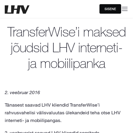
SISENE
TransferWise’i maksed
jõudsid LHV interneti-
ja mobiilipanka
2. veebruar 2016
Tänasest saavad LHV kliendid TransferWise’i
rahvusvahelisi välisvaluutas ülekandeid teha otse LHV
interneti- ja mobiilipangas.
2. veebruarist saavad LHV kliendid sooritada