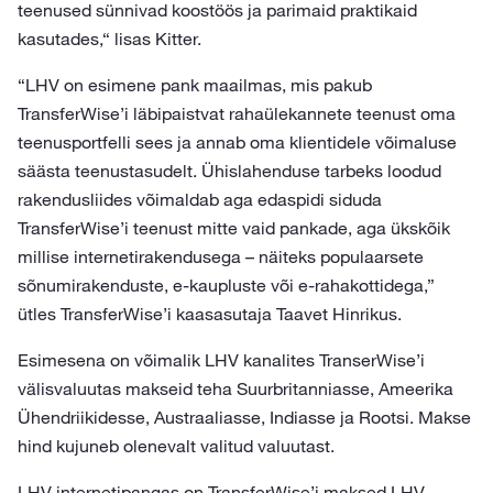
teenused sünnivad koostöös ja parimaid praktikaid
kasutades,“ lisas Kitter.
“LHV on esimene pank maailmas, mis pakub
TransferWise’i läbipaistvat rahaülekannete teenust oma
teenusportfelli sees ja annab oma klientidele võimaluse
säästa teenustasudelt. Ühislahenduse tarbeks loodud
rakendusliides võimaldab aga edaspidi siduda
TransferWise’i teenust mitte vaid pankade, aga ükskõik
millise internetirakendusega – näiteks populaarsete
sõnumirakenduste, e-kaupluste või e-rahakottidega,”
ütles TransferWise’i kaasasutaja Taavet Hinrikus.
Esimesena on võimalik LHV kanalites TranserWise’i
välisvaluutas makseid teha Suurbritanniasse, Ameerika
Ühendriikidesse, Austraaliasse, Indiasse ja Rootsi. Makse
hind kujuneb olenevalt valitud valuutast.
LHV internetipangas on TransferWise’i maksed LHV