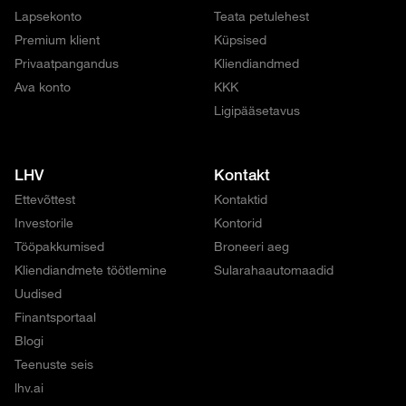
Lapsekonto
Teata petulehest
Premium klient
Küpsised
Privaatpangandus
Kliendiandmed
Ava konto
KKK
Ligipääsetavus
LHV
Kontakt
Ettevõttest
Kontaktid
Investorile
Kontorid
Tööpakkumised
Broneeri aeg
Kliendiandmete töötlemine
Sularahaautomaadid
Uudised
Finantsportaal
Blogi
Teenuste seis
lhv.ai