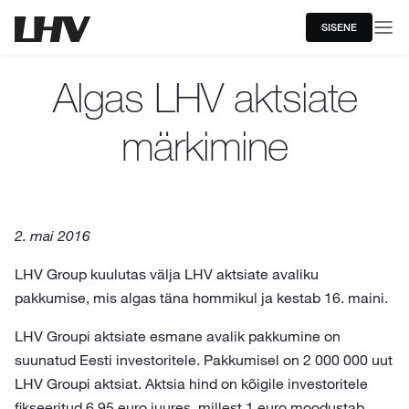
SISENE
Algas LHV aktsiate
märkimine
2. mai 2016
LHV Group kuulutas välja LHV aktsiate avaliku
pakkumise, mis algas täna hommikul ja kestab 16. maini.
LHV Groupi aktsiate esmane avalik pakkumine on
suunatud Eesti investori­tele. Pakkumisel on 2 000 000 uut
LHV Groupi aktsiat. Aktsia hind on kõigile investoritele
fikseeritud 6,95 euro juures, millest 1 euro moodustab