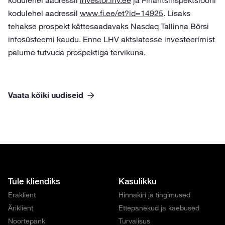
kodulehel aadressil
investor.lhv.ee
ja Finantsinspektsiooni
kodulehel aadressil
www.fi.ee/et?id=14925
. Lisaks
tehakse prospekt kättesaadavaks Nasdaq Tallinna Börsi
infosüsteemi kaudu. Enne LHV aktsiatesse investeerimist
palume tutvuda prospektiga tervikuna.
Vaata kõiki uudiseid
Tule kliendiks
Kasulikku
Eraklient
Hinnakiri ja tingimused
Äriklient
Ettepanekud ja kaebused
Noortepank
Turvalisus