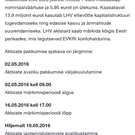
nominaalväärtuse ja 5,95 eurot on ülekurss. Kaasatavat
13,9 miljonit eurot kasutab LHV ettevõtte kapitalistruktuuri
tugevdamiseks ning edasise kasvu ja ärimahtude
suurenda­miseks. LHV aktsiaid saab märkida kõigis Eesti
pankades, mis tegutsevad EVKRi kontohaldurina.
Aktsiate pakkumise ajakava on järgmine:
02.05.2016
Aktsiate avaliku pakkumise väljakuulutamine
02.05.2016 kell 09.00
Aktsiate märkimisperioodi algus
16.05.2016 kell 17.00
Aktsiate märkimisperioodi lõpp
Hiljemalt 18.05.2016
Aktsiate jaotamistulemuste avalikustamine