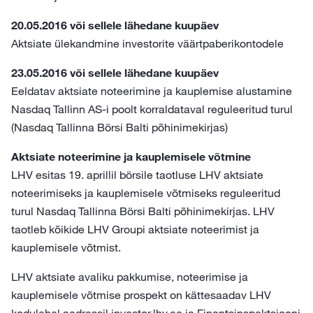
20.05.2016 või sellele lähedane kuupäev
Aktsiate ülekandmine investorite väärtpaberikontodele
23.05.2016 või sellele lähedane kuupäev
Eeldatav aktsiate noteerimine ja kauplemise alustamine
Nasdaq Tallinn AS-i poolt korraldataval reguleeritud turul
(Nasdaq Tallinna Börsi Balti põhinimekirjas)
Aktsiate noteerimine ja kauplemisele võtmine
LHV esitas 19. aprillil börsile taotluse LHV aktsiate
noteerimiseks ja kauplemisele võtmiseks reguleeritud
turul Nasdaq Tallinna Börsi Balti põhinimekirjas. LHV
taotleb kõikide LHV Groupi aktsiate noteerimist ja
kauplemisele võtmist.
LHV aktsiate avaliku pakkumise, noteerimise ja
kauplemisele võtmise prospekt on kättesaadav LHV