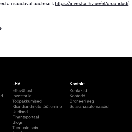
ed on saadaval aadressil:
https://investor.lhv.ee/et/aruanded/
.
LHV
Kontakt
Ettevõttest
Kontaktid
ed
Investorile
Kontorid
Tööpakkumised
Broneeri aeg
Kliendiandmete töötlemine
Sularahaautomaadid
Uudised
Finantsportaal
Blogi
Teenuste seis