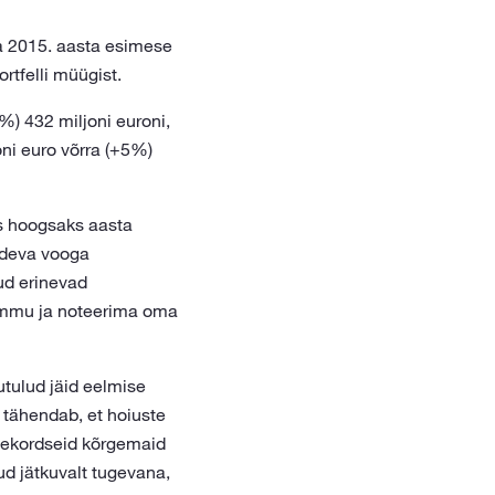
ja 2015. aasta esimese
rtfelli müügist.
) 432 miljoni euroni,
oni euro võrra (+5%)
s hoogsaks aasta
pideva vooga
ud erinevad
ammu ja noteerima oma
utulud jäid eelmise
 tähendab, et hoiuste
ühekordseid kõrgemaid
ud jätkuvalt tugevana,