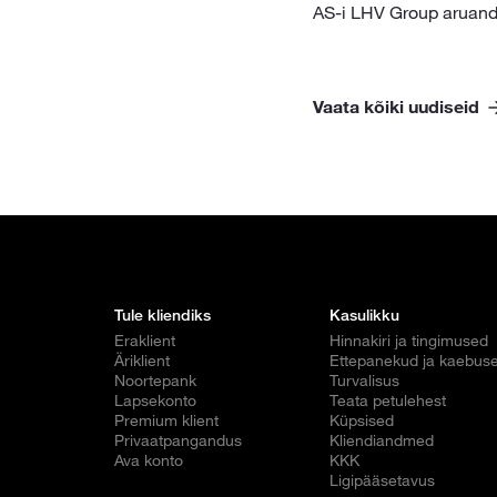
AS-i LHV Group aruand
Vaata kõiki uudiseid
Tule kliendiks
Kasulikku
Eraklient
Hinnakiri ja tingimused
Äriklient
Ettepanekud ja kaebus
Noortepank
Turvalisus
Lapsekonto
Teata petulehest
Premium klient
Küpsised
Privaatpangandus
Kliendiandmed
Ava konto
KKK
Ligipääsetavus