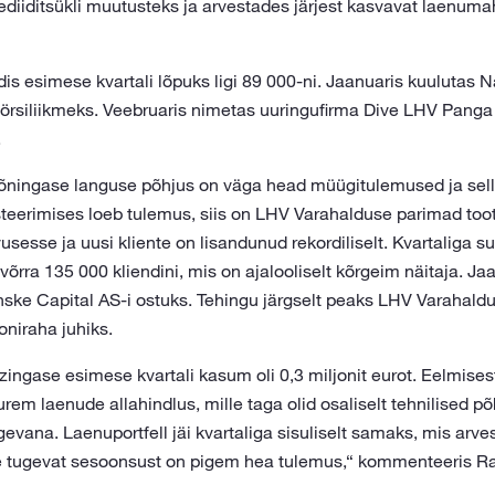
diiditsükli muutusteks ja arvestades järjest kasvavat laenumah
udis esimese kvartali lõpuks ligi 89 000-ni. Jaanuaris kuuluta
rsiliikmeks. Veebruaris nimetas uuringufirma Dive LHV Panga
.
ningase languse põhjus on väga head müügitulemused ja sel
steerimises loeb tulemus, siis on LHV Varahalduse parimad too
sesse ja uusi kliente on lisandunud rekordiliselt. Kvartaliga s
 võrra 135 000 kliendini, mis on ajalooliselt kõrgeim näitaja. Ja
ske Capital AS-i ostuks. Tehingu järgselt peaks LHV Varahaldu
oniraha juhiks.
ingase esimese kvartali kasum oli 0,3 miljonit eurot. Eelmises
em laenude allahindlus, mille taga olid osaliselt tehnilised p
gevana. Laenuportfell jäi kvartaliga sisuliselt samaks, mis arv
se tugevat sesoonsust on pigem hea tulemus,“ kommenteeris R