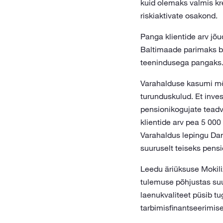
kuid olemaks valmis kre
riskiaktivate osakond.
Panga klientide arv jõ
Baltimaade parimaks bö
teenindusega pangaks
Varahalduse kasumi mõ
turunduskulud. Et inve
pensionikogujate teadvu
klientide arv pea 5 000
Varahaldus lepingu Dan
suuruselt teiseks pensi
Leedu äriüksuse Mokiliz
tulemuse põhjustas suur
laenukvaliteet püsib tu
tarbimisfinantseerimi