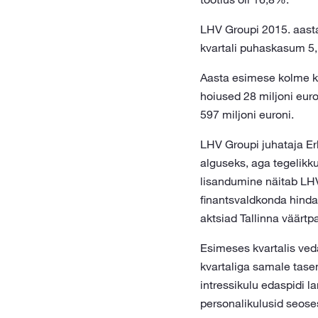
LHV Groupi 2015. aasta 
kvartali puhaskasum 5,1
Aasta esimese kolme ku
hoiused 28 miljoni euro
597 miljoni euroni.
LHV Groupi juhataja Er
alguseks, aga tegelikku
lisandumine näitab LHV 
finantsvaldkonda hind
aktsiad Tallinna väärtpa
Esimeses kvartalis ved
kvartaliga samale tasem
intressikulu edaspidi 
personalikulusid seoses