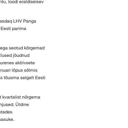
tu, loodi eraldiseisev
s Nasdaq LHV Panga
 Eesti parima
lega seotud kõrgemad
tlused jõudnud
uurenes aktiivsete
anuari lõpus sõlmis
s tõusma selgelt Eesti
t kvartalist nõrgema
õhjused. Üldine
estades
aasuke.