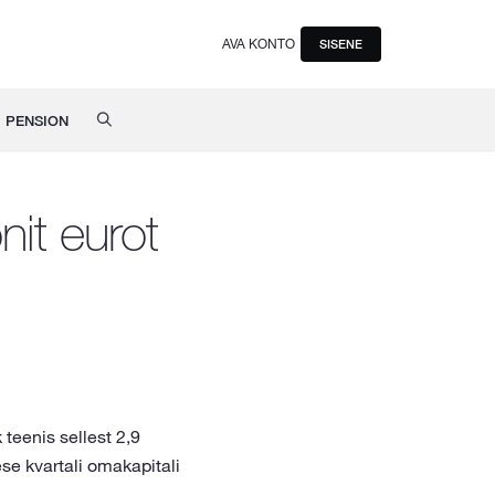
AVA KONTO
SISENE
PENSION
it eurot
teenis sellest 2,9
ese kvartali omakapitali