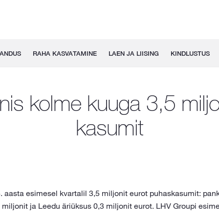
GANDUS
RAHA KASVATAMINE
LAEN JA LIISING
KINDLUSTUS
nis kolme kuuga 3,5 miljon
kasumit
aasta esimesel kvartalil 3,5 miljonit eurot puhaskasumit: pank 
6 miljonit ja Leedu äriüksus 0,3 miljonit eurot. LHV Groupi esim