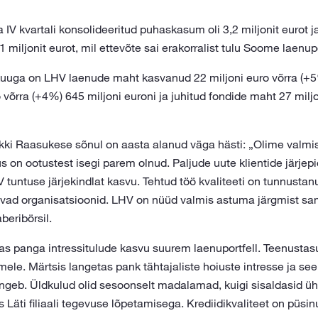
IV kvartali konsolideeritud puhaskasum oli 3,2 miljonit eurot 
 miljonit eurot, mil ettevõte sai erakorralist tulu Soome laenupo
uga on LHV laenude maht kasvanud 22 miljoni euro võrra (+5%
 võrra (+4%) 645 miljoni euroni ja juhitud fondide maht 27 milj
kki Raasukese sõnul on aasta alanud väga hästi: „Olime valmi
s on ootustest isegi parem olnud. Paljude uute klientide järje
tuntuse järjekindlat kasvu. Tehtud töö kvaliteeti on tunnustan
avad organisatsioonid. LHV on nüüd valmis astuma järgmist s
beribörsil.
as panga intressitulude kasvu suurem laenuportfell. Teenustas
ele. Märtsis langetas pank tähtajaliste hoiuste intresse ja see
langeb. Üldkulud olid sesoonselt madalamad, kuigi sisaldasid 
 Läti filiaali tegevuse lõpetamisega. Krediidikvaliteet on püsin