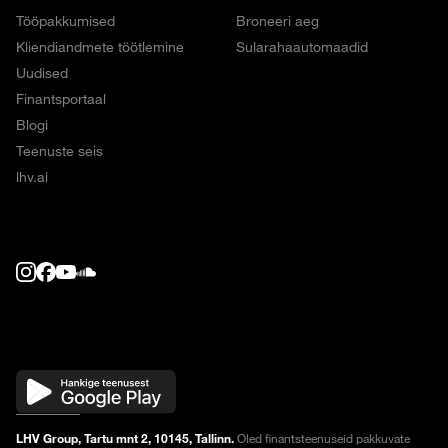
Tööpakkumised
Broneeri aeg
Kliendiandmete töötlemine
Sularahaautomaadid
Uudised
Finantsportaal
Blogi
Teenuste seis
lhv.ai
LHV Group, Tartu mnt 2, 10145, Tallinn.
Oled finantsteenuseid pakkuvate