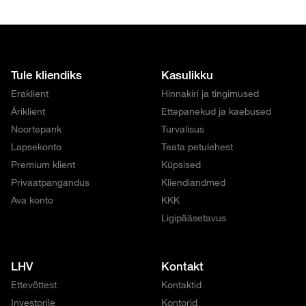
Tule kliendiks
Kasulikku
Eraklient
Hinnakiri ja tingimused
Äriklient
Ettepanekud ja kaebused
Noortepank
Turvalisus
Lapsekonto
Teata petulehest
Premium klient
Küpsised
Privaatpangandus
Kliendiandmed
Ava konto
KKK
Ligipääsetavus
LHV
Kontakt
Ettevõttest
Kontaktid
Investorile
Kontorid