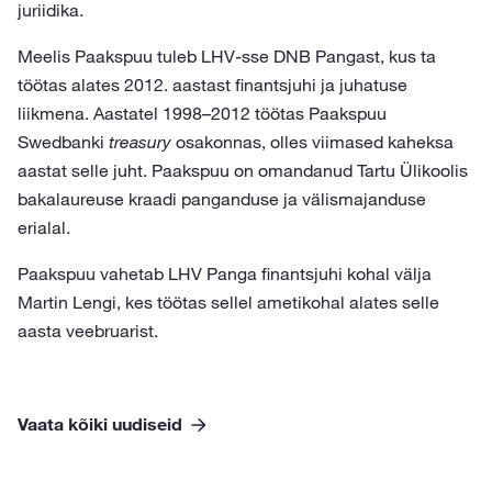
juriidika.
Meelis Paakspuu tuleb LHV-sse DNB Pangast, kus ta
töötas alates 2012. aastast finantsjuhi ja juhatuse
liikmena. Aastatel 1998–2012 töötas Paakspuu
Swedbanki
treasury
osakonnas, olles viimased kaheksa
aastat selle juht. Paakspuu on omandanud Tartu Ülikoolis
bakalaureuse kraadi panganduse ja välismajanduse
erialal.
Paakspuu vahetab LHV Panga finantsjuhi kohal välja
Martin Lengi, kes töötas sellel ametikohal alates selle
aasta veebruarist.
Vaata kõiki uudiseid