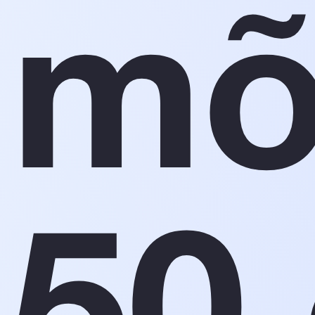
mõ
50