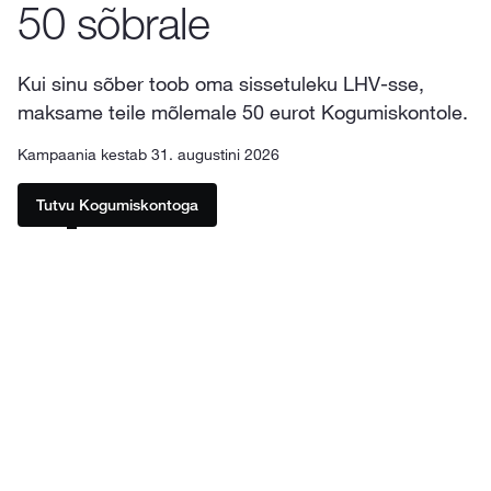
50 sõbrale
Kui sinu sõber toob oma sissetuleku
LHV-sse
,
maksame teile mõlemale 50 eurot Kogumiskontole.
Kampaania kestab 31. augustini 2026
Tutvu Kogumiskontoga
Leia soovituslink
LHV äpis leiad lingi, kui vajutad ülevaates oma
1
nime peale. Internetipangas leiad lingi
koondvaatest „Soovita sõbrale” nupu alt.
Saada sõbrale soovituslink
2
Sõber tuleb lingi kaudu LHV kliendiks või logib
sisse, kui tal on konto juba olemas.