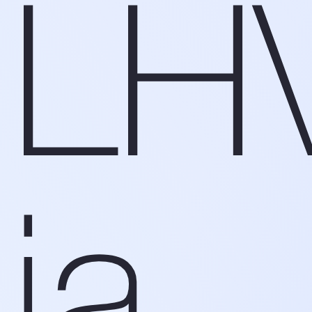
LH
ja