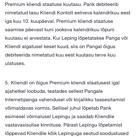
Premium kliendi staatuse kuutasu. Pank debiteerib
nimetatud tasu Kliendi Kontolt eelneva kalendrikuu eest
iga kuu 10. kuupäeval. Premium kliendi staatuse
saamise päevast kuni jooksva kalendrikuu lõpuni
kuutasu ei arvestata. Kui Leping lõpetatakse Panga või
Kliendi algatusel keset kuud, siis on Pangal õigus
debiteerida nimetatud kuu eest kuutasu terve kuu
ulatuses.
Kliendil on õigus Premium kliendi staatusest igal
ajahetkel loobuda, teatades sellest Pangale
Internetipanga vahendusel või kirjalikku taasesitamist
võimaldavas vormis. Sellisel juhul lõpetab Pank
esimesel võimalusel Lepingu ja saadab Kliendile
vastavasisulise kinnituse. Pärast Lepingu lõpetamist
lõppevad Kliendile kõik Lepinguga seotud soodustused