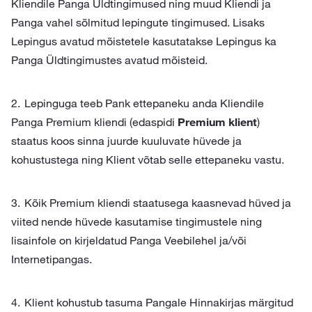
Kliendile Panga Üldtingimused ning muud Kliendi ja
Panga vahel sõlmitud lepingute tingimused. Lisaks
Lepingus avatud mõistetele kasutatakse Lepingus ka
Panga Üldtingimustes avatud mõisteid.
Lepinguga teeb Pank ettepaneku anda Kliendile
Panga Premium kliendi (edaspidi
Premium klient
)
staatus koos sinna juurde kuuluvate hüvede ja
kohustustega ning Klient võtab selle ettepaneku vastu.
Kõik Premium kliendi staatusega kaasnevad hüved ja
viited nende hüvede kasutamise tingimustele ning
lisainfole on kirjeldatud Panga Veebilehel ja/või
Internetipangas.
Klient kohustub tasuma Pangale Hinnakirjas märgitud