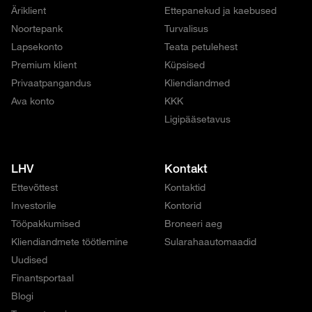
Äriklient
Ettepanekud ja kaebused
Noortepank
Turvalisus
Lapsekonto
Teata petulehest
Premium klient
Küpsised
Privaatpangandus
Kliendiandmed
Ava konto
KKK
Ligipääsetavus
LHV
Kontakt
Ettevõttest
Kontaktid
Investorile
Kontorid
Tööpakkumised
Broneeri aeg
Kliendiandmete töötlemine
Sularahaautomaadid
Uudised
Finantsportaal
Blogi