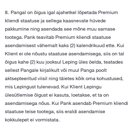
Pangal on õigus igal ajahetkel lõpetada Premium
kliendi staatuse ja sellega kaasnevate hüvede
pakkumine ning asendada see mõne muu sarnase
tootega. Pank teavitab Premium kliendi staatuse
asendamisest vähemalt kaks (2) kalendrikuud ette. Kui
Klient ei ole nõustu staatuse asendamisega, siis on tal
õigus kahe (2) kuu jooksul Leping üles öelda, teatades
sellest Pangale kirjalikult või muul Panga poolt
aktsepteeritud viisil ning täietes kõik oma kohustused,
mis Lepingust tulenevad. Kui Klient Lepingu
ülesütlemise õigust ei kasuta, loetakse, et ta on
asendamisega nõus. Kui Pank asendab Premium kliendi
staatuse teise tootega, siis eraldi asendamise
kokkulepet ei vormistata.