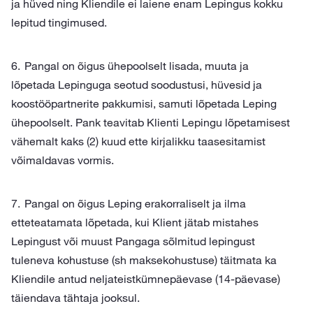
ja hüved ning Kliendile ei laiene enam Lepingus kokku
lepitud tingimused.
Pangal on õigus ühepoolselt lisada, muuta ja
lõpetada Lepinguga seotud soodustusi, hüvesid ja
koostööpartnerite pakkumisi, samuti lõpetada Leping
ühepoolselt. Pank teavitab Klienti Lepingu lõpetamisest
vähemalt kaks (2) kuud ette kirjalikku taasesitamist
võimaldavas vormis.
Pangal on õigus Leping erakorraliselt ja ilma
etteteatamata lõpetada, kui Klient jätab mistahes
Lepingust või muust Pangaga sõlmitud lepingust
tuleneva kohustuse (sh maksekohustuse) täitmata ka
Kliendile antud neljateistkümnepäevase (14-päevase)
täiendava tähtaja jooksul.