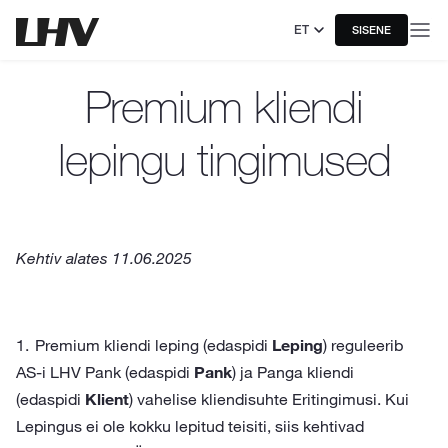
ET
SISENE
Premium kliendi
lepingu tingimused
Kehtiv alates 11.06.2025
Premium kliendi leping (edaspidi
Leping
) reguleerib
AS-i LHV Pank (edaspidi
Pank
) ja Panga kliendi
(edaspidi
Klient
) vahelise kliendisuhte Eritingimusi. Kui
Lepingus ei ole kokku lepitud teisiti, siis kehtivad