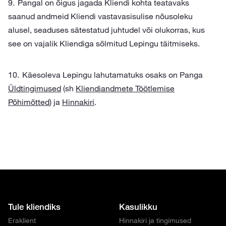
Pangal on õigus jagada Kliendi kohta teatavaks
saanud andmeid Kliendi vastavasisulise nõusoleku
alusel, seaduses sätestatud juhtudel või olukorras, kus
see on vajalik Kliendiga sõlmitud Lepingu täitmiseks.
Käesoleva Lepingu lahutamatuks osaks on Panga
Üldtingimused
(sh
Kliendiandmete Töötlemise
Põhimõtted
) ja
Hinnakiri
.
Tule kliendiks
Kasulikku
Eraklient
Hinnakiri ja tingimused