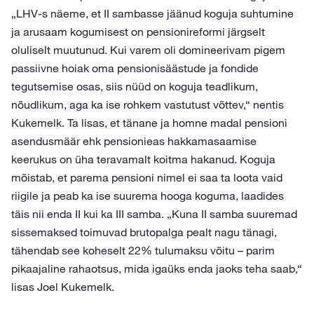
„LHV-s näeme, et II sambasse jäänud koguja suhtumine
ja arusaam kogumisest on pensionireformi järgselt
oluliselt muutunud. Kui varem oli domineerivam pigem
passiivne hoiak oma pensionisäästude ja fondide
tegutsemise osas, siis nüüd on koguja teadlikum,
nõudlikum, aga ka ise rohkem vastutust võttev,“ nentis
Kukemelk. Ta lisas, et tänane ja homne madal pensioni
asendusmäär ehk pensionieas hakkamasaamise
keerukus on üha teravamalt koitma hakanud. Koguja
mõistab, et parema pensioni nimel ei saa ta loota vaid
riigile ja peab ka ise suurema hooga koguma, laadides
täis nii enda II kui ka III samba. „Kuna II samba suuremad
sissemaksed toimuvad brutopalga pealt nagu tänagi,
tähendab see koheselt 22% tulumaksu võitu – parim
pikaajaline rahaotsus, mida igaüks enda jaoks teha saab,“
lisas Joel Kukemelk.