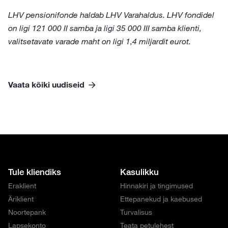
LHV pensionifonde haldab LHV Varahaldus. LHV fondidel
on ligi 121 000 II samba ja ligi 35 000 III samba klienti,
valitsetavate varade maht on ligi 1,4 miljardit eurot.
Vaata kõiki uudiseid
Tule kliendiks
Kasulikku
Eraklient
Hinnakiri ja tingimused
Äriklient
Ettepanekud ja kaebused
Noortepank
Turvalisus
Lapsekonto
Teata petulehest