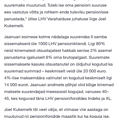
suuremaks muutunud. Tuleb ise oma pensioni suuruse
ees vastutus võtta ja rohkem enda tuleviku pensionisse
panustada,“ ütles LHV Varahalduse juhatuse liige Joel
Kukemelk.
Jaanuari esimese kolme nädalaga suurendas II samba
sissemakseid üle 1000 LHV pensionikliendi. Ligi 80%
neist kiirematest otsustajatest hakkab senise 2% asemel
panustama igakuiselt 6% oma brutopalgast. Suuremate
sissemaksete kasuks otsustanutel on üldjuhul kogutud ka
suuremad summad – keskmiselt veidi üle 20 000 euro.
4%-lise maksemäära valinutel on kogutud keskmiselt ligi
14 000 eurot. Jaanuari andmete põhjal olid kõige kiiremad
maksete suurendajad meessoost kogujad, vanuses 40–
45, kes koguvad täna LHV pensionifondides Indeks ja XL.
Joel Kukemelk tõi veel välja, et viimase viie aastaga on
muutunud nii pensionifondide maastik kui ka koguja ise.