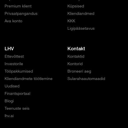
Premium klient
Küpsised
Privaatpangandus
Kliendiandmed
Ava konto
KKK
Ligipääsetavus
LHV
Kontakt
Ettevõttest
Kontaktid
Investorile
Kontorid
Tööpakkumised
Broneeri aeg
Kliendiandmete töötlemine
Sularahaautomaadid
Uudised
Finantsportaal
Blogi
Teenuste seis
lhv.ai