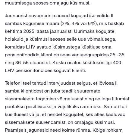
muutmisega seoses omajagu küsimusi.
Jaanuarist novembrini saavad kogujad ise valida II
sambas kogumise määra (2%, 4% või 6%), mis hakkab
kehtima 2025. aasta jaanuarist. Uurimaks kogujate
hoiakuid ja küsimusi seoses selle uue võimalusega,
korraldas LHV avatud küsimustega küsitluse oma
pensionifondide klientide seas vanusegruppides 25 –35
ning 36–55 eluaastat. Kokku osales küsitluses ligi 400
LHV pensionifondides koguvat klienti.
Telefoni teel tehtud intervjuudest selgus, et lõviosa II
samba klientidest on juba teadlik suuremate
sissemaksete tegemise võimalusest ning sellega liitumist
peetakse positiivseks ja vajalikuks sammuks. Samuti tuli
küsitlusest välja, et nendel kogujatel, kes alles kaaluvad
sissemaksete suurendamist, on omajagu küsimusi.
Peamiselt jagunesid need kolme rühma. Kõige rohkem