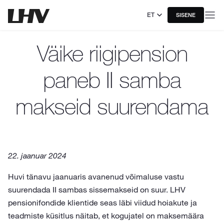
ET
SISENE
Väike riigipension
paneb II samba
makseid suurendama
22. jaanuar 2024
Huvi tänavu jaanuaris avanenud võimaluse vastu
suurendada II sambas sissemakseid on suur. LHV
pensionifondide klientide seas läbi viidud hoiakute ja
teadmiste küsitlus näitab, et kogujatel on maksemäära