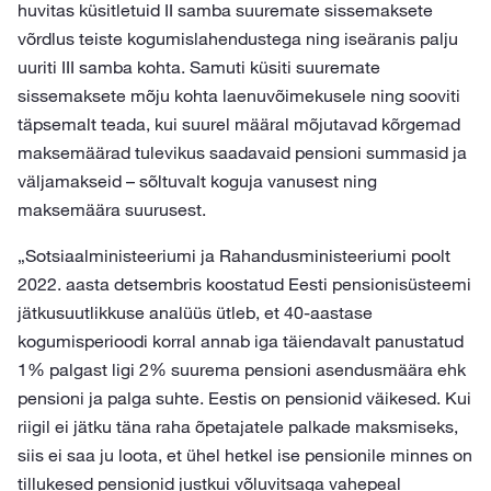
huvitas küsitletuid II samba suuremate sissemaksete
võrdlus teiste kogumislahendustega ning iseäranis palju
uuriti III samba kohta. Samuti küsiti suuremate
sissemaksete mõju kohta laenuvõimekusele ning sooviti
täpsemalt teada, kui suurel määral mõjutavad kõrgemad
maksemäärad tulevikus saadavaid pensioni summasid ja
väljamakseid – sõltuvalt koguja vanusest ning
maksemäära suurusest.
„Sotsiaalministeeriumi ja Rahandusministeeriumi poolt
2022. aasta detsembris koostatud Eesti pensionisüsteemi
jätkusuutlikkuse analüüs ütleb, et 40-aastase
kogumisperioodi korral annab iga täiendavalt panustatud
1% palgast ligi 2% suurema pensioni asendusmäära ehk
pensioni ja palga suhte. Eestis on pensionid väikesed. Kui
riigil ei jätku täna raha õpetajatele palkade maksmiseks,
siis ei saa ju loota, et ühel hetkel ise pensionile minnes on
tillukesed pensionid justkui võluvitsaga vahepeal