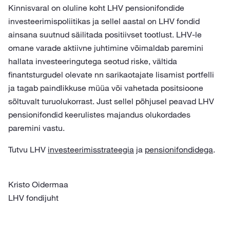
Kinnisvaral on oluline koht LHV pensionifondide
investeerimispoliitikas ja sellel aastal on LHV fondid
ainsana suutnud säilitada positiivset tootlust. LHV-le
omane varade aktiivne juhtimine võimaldab paremini
hallata investeeringutega seotud riske, vältida
finantsturgudel olevate nn sarikaotajate lisamist portfelli
ja tagab paindlikkuse müüa või vahetada positsioone
sõltuvalt turuolukorrast. Just sellel põhjusel peavad LHV
pensionifondid keerulistes majandus olukordades
paremini vastu.
Tutvu LHV
investeerimisstrateegia
ja
pensionifondidega
.
Kristo Oidermaa
LHV fondijuht