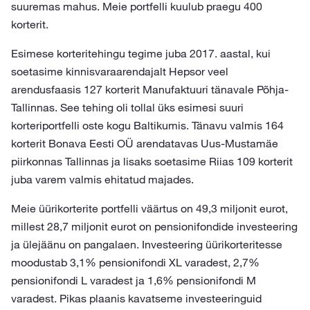
suuremas mahus. Meie portfelli kuulub praegu 400
korterit.
Esimese korteritehingu tegime juba 2017. aastal, kui
soetasime kinnisvaraarendajalt Hepsor veel
arendusfaasis 127 korterit Manufaktuuri tänavale Põhja-
Tallinnas. See tehing oli tollal üks esimesi suuri
korteriportfelli oste kogu Baltikumis. Tänavu valmis 164
korterit Bonava Eesti OÜ arendatavas Uus-Mustamäe
piirkonnas Tallinnas ja lisaks soetasime Riias 109 korterit
juba varem valmis ehitatud majades.
Meie üürikorterite portfelli väärtus on 49,3 miljonit eurot,
millest 28,7 miljonit eurot on pensionifondide investeering
ja ülejäänu on pangalaen. Investeering üürikorteritesse
moodustab 3,1% pensionifondi XL varadest, 2,7%
pensionifondi L varadest ja 1,6% pensionifondi M
varadest. Pikas plaanis kavatseme investeeringuid