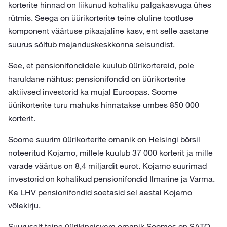
korterite hinnad on liikunud kohaliku palgakasvuga ühes
rütmis. Seega on üürikorterite teine oluline tootluse
komponent väärtuse pikaajaline kasv, ent selle aastane
suurus sõltub majanduskeskkonna seisundist.
See, et pensionifondidele kuulub üürikortereid, pole
haruldane nähtus: pensionifondid on üürikorterite
aktiivsed investorid ka mujal Euroopas. Soome
üürikorterite turu mahuks hinnatakse umbes 850 000
korterit.
Soome suurim üürikorterite omanik on Helsingi börsil
noteeritud Kojamo, millele kuulub 37 000 korterit ja mille
varade väärtus on 8,4 miljardit eurot. Kojamo suurimad
investorid on kohalikud pensionifondid Ilmarine ja Varma.
Ka LHV pensionifondid soetasid sel aastal Kojamo
võlakirju.
Suuruselt teine üürikinnisvara omanik Soomes on SATO