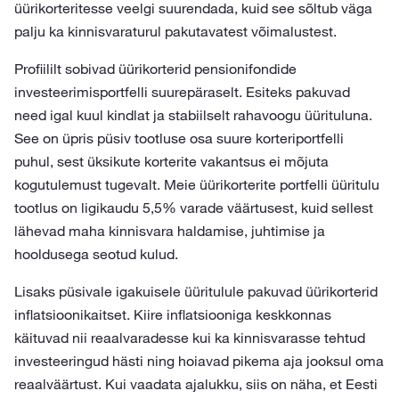
üürikorteritesse veelgi suurendada, kuid see sõltub väga
palju ka kinnisvaraturul pakutavatest võimalustest.
Profiililt sobivad üürikorterid pensionifondide
investeerimisportfelli suurepäraselt. Esiteks pakuvad
need igal kuul kindlat ja stabiilselt rahavoogu üürituluna.
See on üpris püsiv tootluse osa suure korteriportfelli
puhul, sest üksikute korterite vakantsus ei mõjuta
kogutulemust tugevalt. Meie üürikorterite portfelli üüritulu
tootlus on ligikaudu 5,5% varade väärtusest, kuid sellest
lähevad maha kinnisvara haldamise, juhtimise ja
hooldusega seotud kulud.
Lisaks püsivale igakuisele üüritulule pakuvad üürikorterid
inflatsioonikaitset. Kiire inflatsiooniga keskkonnas
käituvad nii reaalvaradesse kui ka kinnisvarasse tehtud
investeeringud hästi ning hoiavad pikema aja jooksul oma
reaalväärtust. Kui vaadata ajalukku, siis on näha, et Eesti