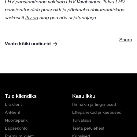
LHV pensionifonde valitseb LHV Varahaldus. Tutvu LHV
pensionifondide prospekti ja põhiteabe dokumentidega
aadressil
lhv.ee
ning pea nõu asjatundjaga.
Share
Vaata kõiki uudiseid
Tule kliendiks
Kasulikku
Eraklient
Hinnakiri ja tingimused
Äriklient
Ettepanekud ja kaebused
Noortepank
Turvalisus
Lapsekonto
Teata petulehest
Premium klient
Küpsised