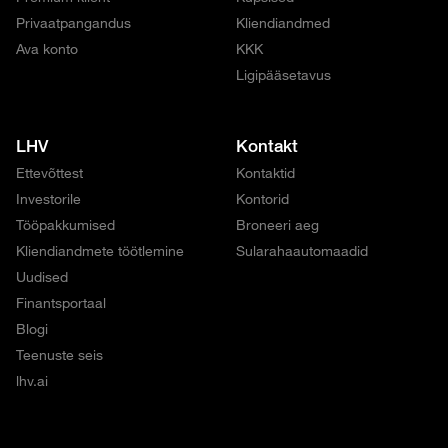
Privaatpangandus
Kliendiandmed
Ava konto
KKK
Ligipääsetavus
LHV
Kontakt
Ettevõttest
Kontaktid
Investorile
Kontorid
Tööpakkumised
Broneeri aeg
Kliendiandmete töötlemine
Sularahaautomaadid
Uudised
Finantsportaal
Blogi
Teenuste seis
lhv.ai