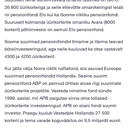
26 800 üürikorteriga ja selle ettevõtte omanikeringist leiab
nii pensionifondi Elo kui ka Soome riikliku pensionifondi.
Suuruselt kolmanda üürikorterite omaniku Avara (8000
korterit) põhiinvestor on samuti Elo pensionifond.
Soome suurimad pensionifondid Ilmarine ja Varma teevad
börsiinvesteeringuid, aga neile kuuluvad ka otse vastavalt
4300 ja 4200 üürikorterit.
Kui jätta välja Norra riiklik naftafond, siis asuvad Euroopa
suurimad pensionifondid Hollandis. Sealne suurim
pensionifond ABP on pannud ühtlasi aluse riigi suurimale
üürikorterite projektile. Vesteda nimeline fond sündis
1998. aastal, mil APB paigutas sinna oma tollased
üürikorterite investeeringud. APB on siiani fondi suurim
investor. Praegu kuulub Vestedale Hollandis 27 500
korterit ja tema varade koguväärtus on 9,5 miljardit eurot.