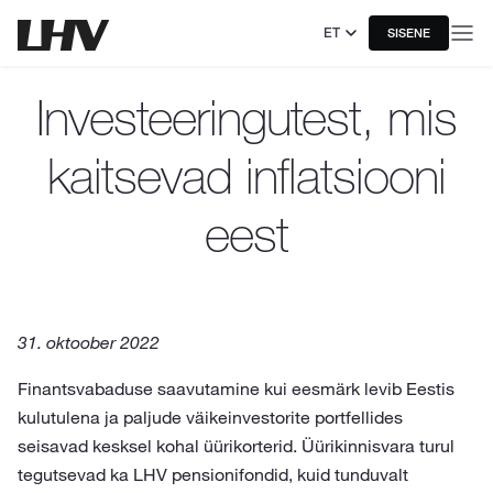
ET
SISENE
Investeeringutest, mis
kaitsevad inflatsiooni
eest
31. oktoober 2022
Finantsvabaduse saavutamine kui eesmärk levib Eestis
kulutulena ja paljude väikeinvestorite portfellides
seisavad kesksel kohal üürikorterid. Üürikinnisvara turul
tegutsevad ka LHV pensionifondid, kuid tunduvalt