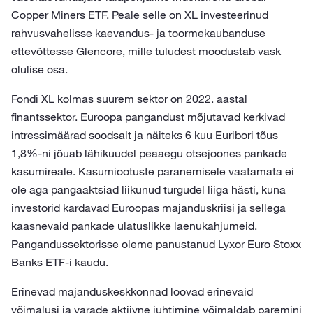
Copper Miners ETF. Peale selle on XL investeerinud
rahvusvahelisse kaevandus- ja toormekaubanduse
ettevõttesse Glencore, mille tuludest moodustab vask
olulise osa.
Fondi XL kolmas suurem sektor on 2022. aastal
finantssektor. Euroopa pangandust mõjutavad kerkivad
intressimäärad soodsalt ja näiteks 6 kuu Euribori tõus
1,8%-ni jõuab lähikuudel peaaegu otsejoones pankade
kasumireale. Kasumiootuste paranemisele vaatamata ei
ole aga pangaaktsiad liikunud turgudel liiga hästi, kuna
investorid kardavad Euroopas majanduskriisi ja sellega
kaasnevaid pankade ulatuslikke laenukahjumeid.
Pangandussektorisse oleme panustanud Lyxor Euro Stoxx
Banks ETF-i kaudu.
Erinevad majanduskeskkonnad loovad erinevaid
võimalusi ja varade aktiivne juhtimine võimaldab paremini