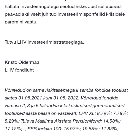
hallata investeeringutega seotud riske. Just sellepärast
peavad aktiivselt juhitud investeerimisportfellid kriisidele
paremini vastu.
Tutvu LHV
investeerimisstrateegiaga
.
Kristo Oidermaa
LHV fondijuht
Võrreldud on sama riskitasemega II samba fondide tootlust
alates 31.08.2021 kuni 31.08. 2022. Võrreldud fondide
viimase 2, 3 ja 5 kalendriaasta keskmised geomeetrilised
tootlused aasta baasil on vastavalt: LHV XL: 8.79%; 7.78%;
5.29%; Tuleva Maailma Aktsiate Pensionifond: 14.58%;
17.18%; -; SEB Indeks 100: 15.97%; 19.55%; 11.83%;