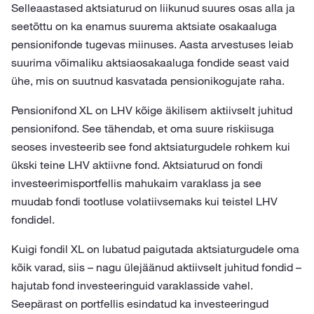
Selleaastased aktsiaturud on liikunud suures osas alla ja
seetõttu on ka enamus suurema aktsiate osakaaluga
pensionifonde tugevas miinuses. Aasta arvestuses leiab
suurima võimaliku aktsiaosakaaluga fondide seast vaid
ühe, mis on suutnud kasvatada pensionikogujate raha.
Pensionifond XL on LHV kõige äkilisem aktiivselt juhitud
pensionifond. See tähendab, et oma suure riskiisuga
seoses investeerib see fond aktsiaturgudele rohkem kui
ükski teine LHV aktiivne fond. Aktsiaturud on fondi
investeerimisportfellis mahukaim varaklass ja see
muudab fondi tootluse volatiivsemaks kui teistel LHV
fondidel.
Kuigi fondil XL on lubatud paigutada aktsiaturgudele oma
kõik varad, siis – nagu ülejäänud aktiivselt juhitud fondid –
hajutab fond investeeringuid varaklasside vahel.
Seepärast on portfellis esindatud ka investeeringud