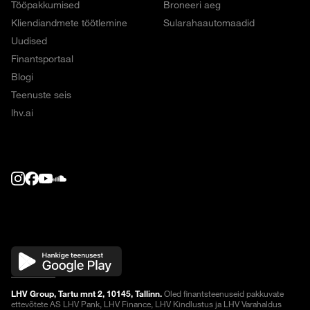
Tööpakkumised
Broneeri aeg
Kliendiandmete töötlemine
Sularahaautomaadid
Uudised
Finantsportaal
Blogi
Teenuste seis
lhv.ai
LHV Group, Tartu mnt 2, 10145, Tallinn.
Oled finantsteenuseid pakkuvate
ettevõtete AS LHV Pank, LHV Finance, LHV Kindlustus ja LHV Varahaldus