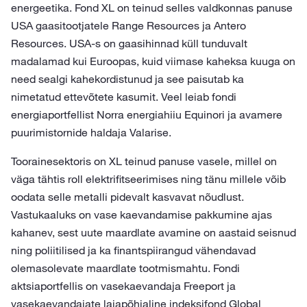
energeetika. Fond XL on teinud selles valdkonnas panuse
USA gaasitootjatele Range Resources ja Antero
Resources. USA-s on gaasihinnad küll tunduvalt
madalamad kui Euroopas, kuid viimase kaheksa kuuga on
need sealgi kahekordistunud ja see paisutab ka
nimetatud ettevõtete kasumit. Veel leiab fondi
energiaportfellist Norra energiahiiu Equinori ja avamere
puurimistornide haldaja Valarise.
Toorainesektoris on XL teinud panuse vasele, millel on
väga tähtis roll elektrifitseerimises ning tänu millele võib
oodata selle metalli pidevalt kasvavat nõudlust.
Vastukaaluks on vase kaevandamise pakkumine ajas
kahanev, sest uute maardlate avamine on aastaid seisnud
ning poliitilised ja ka finantspiirangud vähendavad
olemasolevate maardlate tootmismahtu. Fondi
aktsiaportfellis on vasekaevandaja Freeport ja
vasekaevandajate laiapõhjaline indeksifond Global