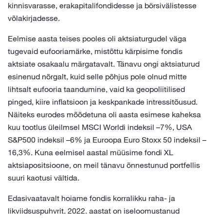
kinnisvarasse, erakapitalifondidesse ja börsivälistesse
võlakirjadesse.
Eelmise aasta teises pooles oli aktsiaturgudel väga
tugevaid eufooriamärke, mistõttu kärpisime fondis
aktsiate osakaalu märgatavalt. Tänavu ongi aktsiaturud
esinenud nõrgalt, kuid selle põhjus pole olnud mitte
lihtsalt eufooria taandumine, vaid ka geopoliitilised
pinged, kiire inflatsioon ja keskpankade intressitõusud.
Näiteks eurodes mõõdetuna oli aasta esimese kaheksa
kuu tootlus üleilmsel MSCI Worldi indeksil –7%, USA
S&P500 indeksil –6% ja Euroopa Euro Stoxx 50 indeksil –
16,3%. Kuna eelmisel aastal müüsime fondi XL
aktsiapositsioone, on meil tänavu õnnestunud portfellis
suuri kaotusi vältida.
Edasivaatavalt hoiame fondis korralikku raha- ja
likviidsuspuhvrit. 2022. aastat on iseloomustanud