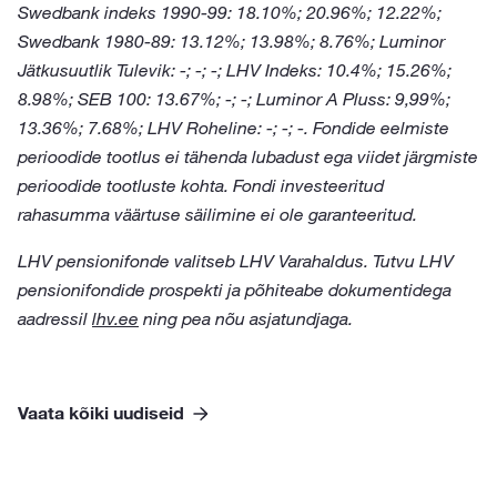
Swedbank indeks 1990-99: 18.10%; 20.96%; 12.22%;
Swedbank 1980-89: 13.12%; 13.98%; 8.76%; Luminor
Jätkusuutlik Tulevik: -; -; -; LHV Indeks: 10.4%; 15.26%;
8.98%; SEB 100: 13.67%; -; -; Luminor A Pluss: 9,99%;
13.36%; 7.68%; LHV Roheline: -; -; -. Fondide eelmiste
perioodide tootlus ei tähenda lubadust ega viidet järgmiste
perioodide tootluste kohta. Fondi investeeritud
rahasumma väärtuse säilimine ei ole garanteeritud.
LHV pensionifonde valitseb LHV Varahaldus. Tutvu LHV
pensionifondide prospekti ja põhiteabe dokumentidega
aadressil
lhv.ee
ning pea nõu asjatundjaga.
Vaata kõiki uudiseid