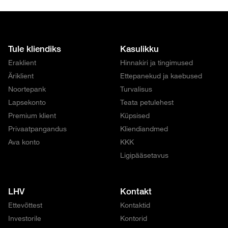
Tule kliendiks
Kasulikku
Eraklient
Hinnakiri ja tingimused
Äriklient
Ettepanekud ja kaebused
Noortepank
Turvalisus
Lapsekonto
Teata petulehest
Premium klient
Küpsised
Privaatpangandus
Kliendiandmed
Ava konto
KKK
Ligipääsetavus
LHV
Kontakt
Ettevõttest
Kontaktid
Investorile
Kontorid