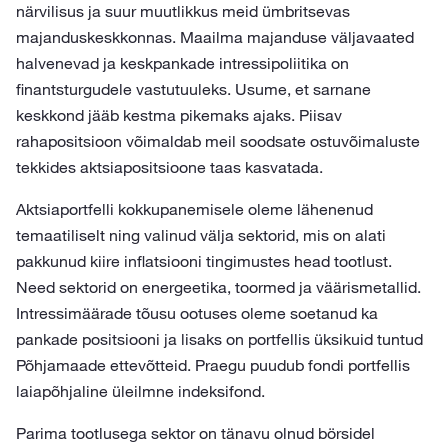
närvilisus ja suur muutlikkus meid ümbritsevas
majanduskeskkonnas. Maailma majanduse väljavaated
halvenevad ja keskpankade intressipoliitika on
finantsturgudele vastutuuleks. Usume, et sarnane
keskkond jääb kestma pikemaks ajaks. Piisav
rahapositsioon võimaldab meil soodsate ostuvõimaluste
tekkides aktsiapositsioone taas kasvatada.
Aktsiaportfelli kokkupanemisele oleme lähenenud
temaatiliselt ning valinud välja sektorid, mis on alati
pakkunud kiire inflatsiooni tingimustes head tootlust.
Need sektorid on energeetika, toormed ja väärismetallid.
Intressimäärade tõusu ootuses oleme soetanud ka
pankade positsiooni ja lisaks on portfellis üksikuid tuntud
Põhjamaade ettevõtteid. Praegu puudub fondi portfellis
laiapõhjaline üleilmne indeksifond.
Parima tootlusega sektor on tänavu olnud börsidel