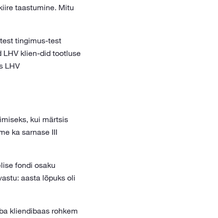
iire taastumine. Mitu
test tingimus-test
d LHV klien-did tootluse
es LHV
imiseks, kui märtsis
e ka sarnase III
ise fondi osaku
astu: aasta lõpuks oli
mba kliendibaas rohkem