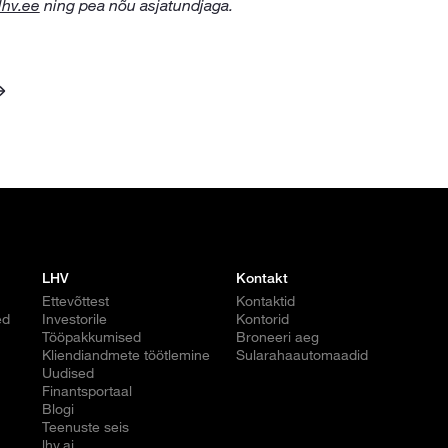
lhv.ee
ning pea nõu asjatundjaga.
LHV
Kontakt
Ettevõttest
Kontaktid
ed
Investorile
Kontorid
Tööpakkumised
Broneeri aeg
Kliendiandmete töötlemine
Sularahaautomaadid
Uudised
Finantsportaal
Blogi
Teenuste seis
lhv.ai