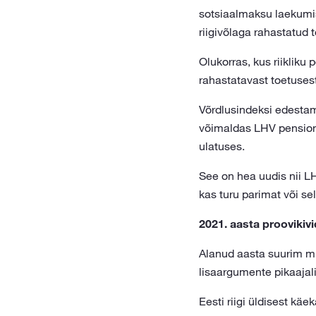
sotsiaalmaksu laekumis
riigivõlaga rahastatud 
Olukorras, kus riikliku
rahastatavast toetusest
Võrdlusindeksi edestam
võimaldas LHV pensioni
ulatuses.
See on hea uudis nii LH
kas turu parimat või sel
2021. aasta proovikivi
Alanud aasta suurim m
lisaargumente pikaajal
Eesti riigi üldisest kä