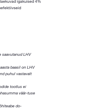
t laekuvad igakuised 4%
efektiivseid
use saavutanud LHV
 aasta baasil on LHV
nd puhul vastavalt
dide tootlus ei
 rahasumma väär-tuse
õhiteabe do-