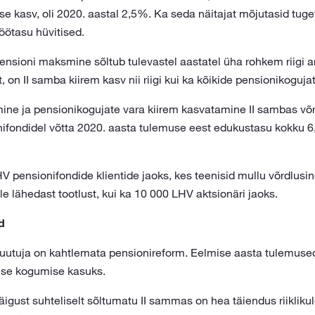
e kasv, oli 2020. aastal 2,5%. Ka seda näitajat mõjutasid tug
töötasu hüvitised.
 pensioni maksmine sõltub tulevastel aastatel üha rohkem riigi 
, on II samba kiirem kasv nii riigi kui ka kõikide pensionikoguja
ine ja pensionikogujate vara kiirem kasvatamine II sambas võ
fondidel võtta 2020. aasta tulemuse eest edukustasu kokku 6,
V pensionifondide klientide jaoks, kes teenisid mullu võrdlusin
le lähedast tootlust, kui ka 10 000 LHV aktsionäri jaoks.
d
uutuja on kahtlemata pensionireform. Eelmise aasta tulemus
ise kogumise kasuks.
ekäigust suhteliselt sõltumatu II sammas on hea täiendus riikliku