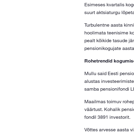
Esimeses kvartalis koge
suurt aktsiaturgu lõpet
Turbulentne aasta kinn
hoolimata teenisime kog
pealt kõikide tasude jä
pensionikogujate aasta 
Rohetrendid kogumis
Mullu said Eesti pensi
alustas investeerimist
samba pensionifondi L
Maailmas toimuv rohep
väärtust. Kohalik pensi
fondil 3891 investorit.
Võttes arvesse aasta v