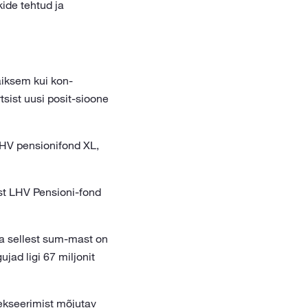
ide tehtud ja
äiksem kui kon-
tsist uusi posit-sioone
LHV pensionifond XL,
st LHV Pensioni-fond
 ja sellest sum-mast on
jad ligi 67 miljonit
kseerimist mõjutav