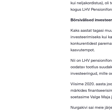
kui neljakordistus), oli
kogus LHV Pensionifon
Börsivälised investee
Kaks aastat tagasi muu
investeerimiseks kui k
konkurentidest parema
kasvutempot.
Nii on LHV pensionifon
oodatav tootlus suudak
investeeringud, mille o
Viisime 2020. aasta jook
märkides finantseerisi
soetasime Valge Maja j
Nurgakivi sai meie järj