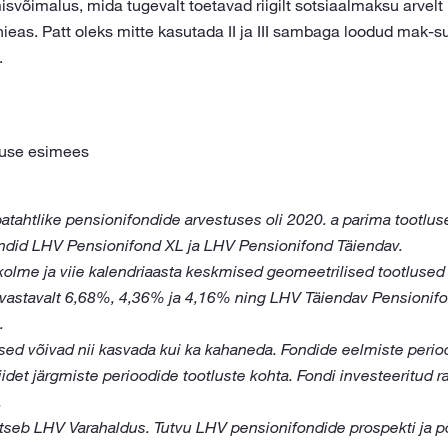
isvõimalus, mida tugevalt toetavad riigilt sotsiaalmaksu arvel
eas. Patt oleks mitte kasutada II ja III sambaga loodud mak-su
.
tuse esimees
batahtlike pensionifondide arvestuses oli 2020. a parima tootl
ondid LHV Pensionifond XL ja LHV Pensionifond Täiendav.
kolme ja viie kalendriaasta keskmised geomeetrilised tootlused
vastavalt 6,68%, 4,36% ja 4,16% ning LHV Täiendav Pensionifo
.
ed võivad nii kasvada kui ka kahaneda. Fondide eelmiste perioo
idet järgmiste perioodide tootluste kohta. Fondi investeeritud
.
tseb LHV Varahaldus. Tutvu LHV pensionifondide prospekti ja p