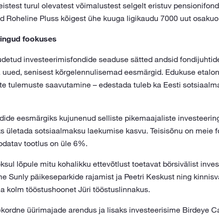
 teistest turul olevatest võimalustest selgelt eristuv pensionifond 
d Roheline Pluss kõigest ühe kuuga ligikaudu 7000 uut osaku
ringud fookuses
detud investeerimisfondide seaduse sätted andsid fondijuhtid
a uued, senisest kõrgelennulisemad eesmärgid. Edukuse etalo
te tulemuste saavutamine – edestada tuleb ka Eesti sotsiaalm
dide eesmärgiks kujunenud selliste pikemaajaliste investeering
s ületada sotsiaalmaksu laekumise kasvu. Teisisõnu on meie f
odatav tootlus on üle 6%.
sul lõpule mitu kohalikku ettevõtlust toetavat börsivälist inves
me Sunly päikeseparkide rajamist ja Peetri Keskust ning kinnis
a kolm tööstushoonet Jüri tööstuslinnakus.
ekordne üürimajade arendus ja lisaks investeerisime Birdeye Cap