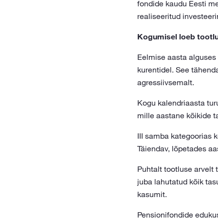
fondide kaudu Eesti me
realiseeritud investeer
Kogumisel loeb tootl
Eelmise aasta alguses o
kurentidel. See tähenda
agressiivsemalt.
Kogu kalendriaasta tur
mille aastane kõikide t
III samba kategoorias 
Täiendav, lõpetades aa
Puhtalt tootluse arvelt
juba lahutatud kõik ta
kasumit.
Pensionifondide eduku