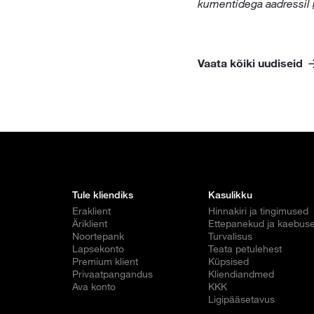
kumentidega aadressil
Vaata kõiki uudiseid
Tule kliendiks
Kasulikku
Eraklient
Hinnakiri ja tingimused
Äriklient
Ettepanekud ja kaebus
Noortepank
Turvalisus
Lapsekonto
Teata petulehest
Premium klient
Küpsised
Privaatpangandus
Kliendiandmed
Ava konto
KKK
Ligipääsetavus