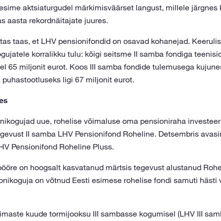
sime aktsiaturgudel märkimisväärset langust, millele järgnes k
as aasta rekordnäitajate juures.
itas taas, et LHV pensionifondid on osavad kohanejad. Keerulis
ujatele korralikku tulu: kõigi seitsme II samba fondiga teenisi
rel 65 miljonit eurot. Koos III samba fondide tulemusega kujun
puhastootluseks ligi 67 miljonit eurot.
es
onikogujad uue, rohelise võimaluse oma pensioniraha investeer
egevust II samba LHV Pensionifond Roheline. Detsembris avasim
HV Pensionifond Roheline Pluss.
ööre on hoogsalt kasvatanud märtsis tegevust alustanud Rohel
onikoguja on võtnud Eesti esimese rohelise fondi samuti hästi v
iimaste kuude tormijooksu III sambasse kogumisel (LHV III sa