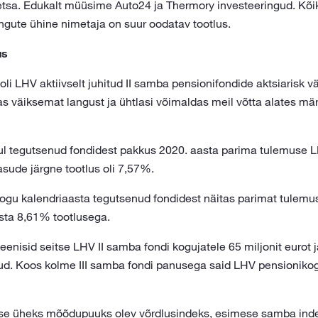
tsa. Edukalt müüsime Auto24 ja Thermory investeeringud. Kõik
ingute ühine nimetaja on suur oodatav tootlus.
us
li LHV aktiivselt juhitud II samba pensionifondide aktsiarisk v
s väiksemat langust ja ühtlasi võimaldas meil võtta alates mär
ul tegutsenud fondidest pakkus 2020. aasta parima tulemuse 
asude järgne tootlus oli 7,57%.
kogu kalendriaasta tegutsenud fondidest näitas parimat tulemu
sta 8,61% tootlusega.
 teenisid seitse LHV II samba fondi kogujatele 65 miljonit eurot
sud. Koos kolme III samba fondi panusega said LHV pensionikogu
se üheks mõõdupuuks olev võrdlusindeks, esimese samba inde