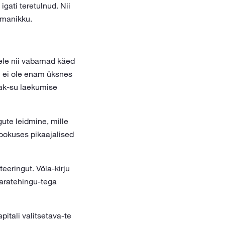
igati teretulnud. Nii
omanikku.
ele nii vabamad käed
n ei ole enam üksnes
ak-su laekumise
ute leidmine, mille
ookuses pikaajalised
teeringut. Võla-kirju
varatehingu-tega
itali valitsetava-te