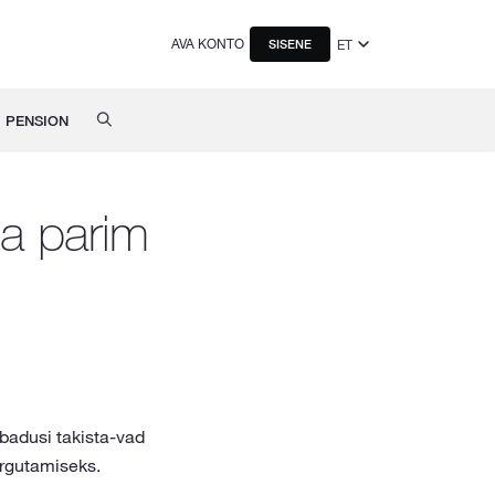
AVA KONTO
ET
SISENE
PENSION
ta parim
badusi takista-vad
urgutamiseks.