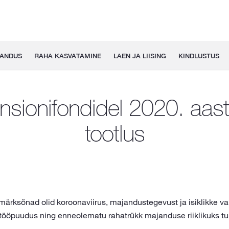
GANDUS
RAHA KASVATAMINE
LAEN JA LIISING
KINDLUSTUS
sionifondidel 2020. aas
tootlus
ärksõnad olid koroonaviirus, majandustegevust ja isiklikke va
tööpuudus ning enneolematu rahatrükk majanduse riiklikuks t