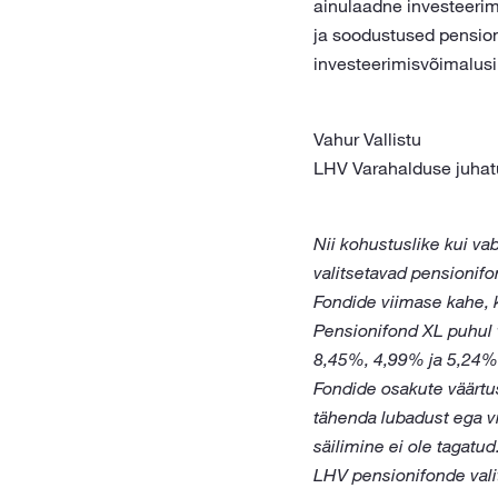
ainulaadne investeerim
ja soodustused pensioni
investeerimisvõimalusi
Vahur Vallistu
LHV Varahalduse juha
Nii kohustuslike kui va
valitsetavad pensionif
Fondide viimase kahe, 
Pensionifond XL puhul 
8,45%, 4,99% ja 5,24%
Fondide osakute väärtus
tähenda lubadust ega vi
säilimine ei ole tagatud
LHV pensionifonde vali