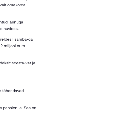
evalt omakorda
antud laenuga
te huvides.
rreldes I samba-ga
2 miljoni euro
deksit edesta-vat ja
ed tähendavad
le pensionile. See on