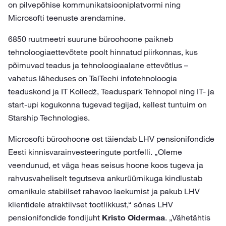
on pilvepõhise kommunikatsiooniplatvormi ning
Microsofti teenuste arendamine.
6850 ruutmeetri suurune büroohoone paikneb
tehnoloogiaettevõtete poolt hinnatud piirkonnas, kus
põimuvad teadus ja tehnoloogiaalane ettevõtlus –
vahetus läheduses on TalTechi infotehnoloogia
teaduskond ja IT Kolledž, Teaduspark Tehnopol ning IT- ja
start-upi kogukonna tugevad tegijad, kellest tuntuim on
Starship Technologies.
Microsofti büroohoone ost täiendab LHV pensionifondide
Eesti kinnisvarainvesteeringute portfelli. „Oleme
veendunud, et väga heas seisus hoone koos tugeva ja
rahvusvaheliselt tegutseva ankurüürnikuga kindlustab
omanikule stabiilset rahavoo laekumist ja pakub LHV
klientidele atraktiivset tootlikkust,“ sõnas LHV
pensionifondide fondijuht
Kristo Oidermaa
. „Vähetähtis