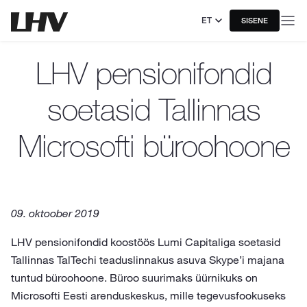
ET
SISENE
LHV pensionifondid
soetasid Tallinnas
Microsofti büroohoone
09. oktoober 2019
LHV pensionifondid koostöös Lumi Capitaliga soetasid
Tallinnas TalTechi teaduslinnakus asuva Skype’i majana
tuntud büroohoone. Büroo suurimaks üürnikuks on
Microsofti Eesti arenduskeskus, mille tegevusfookuseks