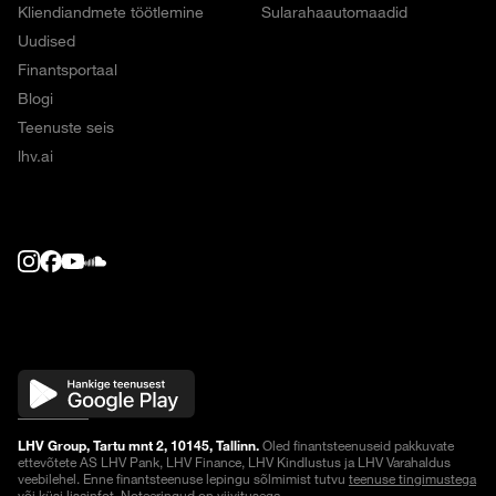
Kliendiandmete töötlemine
Sularahaautomaadid
Uudised
Finantsportaal
Blogi
Teenuste seis
lhv.ai
LHV Group, Tartu mnt 2, 10145, Tallinn.
Oled finantsteenuseid pakkuvate
ettevõtete AS LHV Pank, LHV Finance, LHV Kindlustus ja LHV Varahaldus
veebilehel. Enne finantsteenuse lepingu sõlmimist tutvu
teenuse tingimustega
või küsi lisainfot.
Noteeringud on viivitusega
.