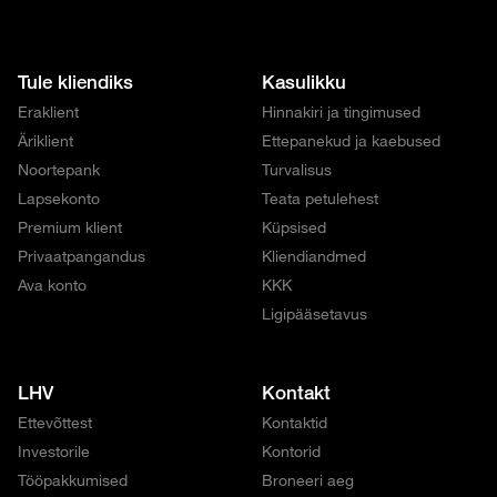
Tule kliendiks
Kasulikku
Eraklient
Hinnakiri ja tingimused
Äriklient
Ettepanekud ja kaebused
Noortepank
Turvalisus
Lapsekonto
Teata petulehest
Premium klient
Küpsised
Privaatpangandus
Kliendiandmed
Ava konto
KKK
Ligipääsetavus
LHV
Kontakt
Ettevõttest
Kontaktid
Investorile
Kontorid
Tööpakkumised
Broneeri aeg