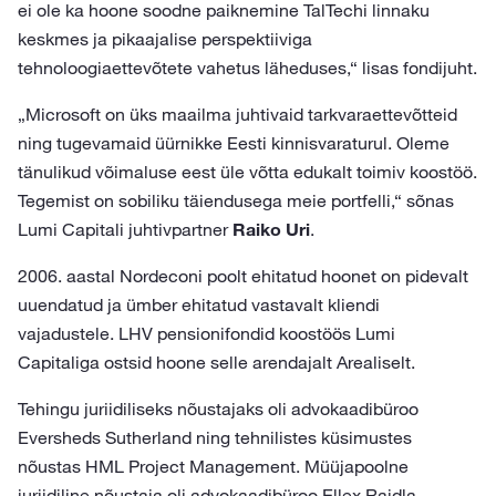
ei ole ka hoone soodne paiknemine TalTechi linnaku
keskmes ja pikaajalise perspektiiviga
tehnoloogiaettevõtete vahetus läheduses,“ lisas fondijuht.
„Microsoft on üks maailma juhtivaid tarkvaraettevõtteid
ning tugevamaid üürnikke Eesti kinnisvaraturul. Oleme
tänulikud võimaluse eest üle võtta edukalt toimiv koostöö.
Tegemist on sobiliku täiendusega meie portfelli,“ sõnas
Lumi Capitali juhtivpartner
Raiko Uri
.
2006. aastal Nordeconi poolt ehitatud hoonet on pidevalt
uuendatud ja ümber ehitatud vastavalt kliendi
vajadustele. LHV pensionifondid koostöös Lumi
Capitaliga ostsid hoone selle arendajalt Arealiselt.
Tehingu juriidiliseks nõustajaks oli advokaadibüroo
Eversheds Sutherland ning tehnilistes küsimustes
nõustas HML Project Management. Müüjapoolne
juriidiline nõustaja oli advokaadibüroo Ellex Raidla.