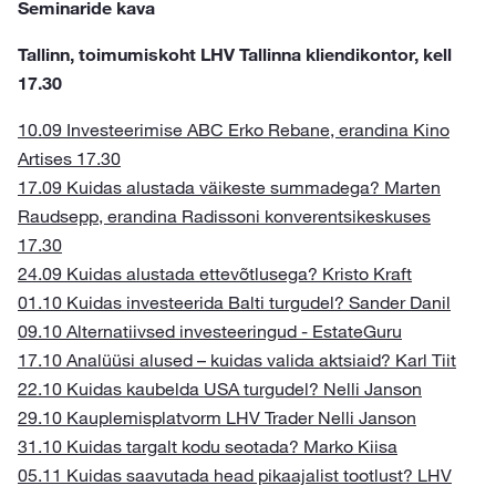
Seminaride kava
Tallinn, toimumiskoht LHV Tallinna kliendikontor, kell
17.30
10.09 Investeerimise ABC Erko Rebane, erandina Kino
Artises 17.30
17.09 Kuidas alustada väikeste summadega? Marten
Raudsepp, erandina Radissoni konverentsikeskuses
17.30
24.09 Kuidas alustada ettevõtlusega? Kristo Kraft
01.10 Kuidas investeerida Balti turgudel? Sander Danil
09.10 Alternatiivsed investeeringud - EstateGuru
17.10 Analüüsi alused – kuidas valida aktsiaid? Karl Tiit
22.10 Kuidas kaubelda USA turgudel? Nelli Janson
29.10 Kauplemisplatvorm LHV Trader Nelli Janson
31.10 Kuidas targalt kodu seotada? Marko Kiisa
05.11 Kuidas saavutada head pikaajalist tootlust? LHV