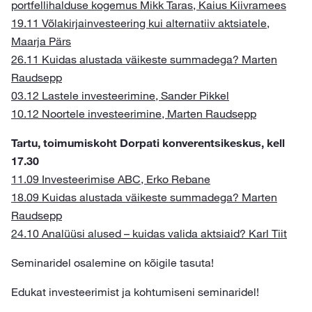
portfellihalduse kogemus Mikk Taras, Kaius Kiivramees
19.11 Võlakirjainvesteering kui alternatiiv aktsiatele,
Maarja Pärs
26.11 Kuidas alustada väikeste summadega? Marten
Raudsepp
03.12 Lastele investeerimine, Sander Pikkel
10.12 Noortele investeerimine, Marten Raudsepp
Tartu, toimumiskoht Dorpati konverentsikeskus, kell
17.30
11.09 Investeerimise ABC, Erko Rebane
18.09 Kuidas alustada väikeste summadega? Marten
Raudsepp
24.10 Analüüsi alused – kuidas valida aktsiaid? Karl Tiit
Seminaridel osalemine on kõigile tasuta!
Edukat investeerimist ja kohtumiseni seminaridel!