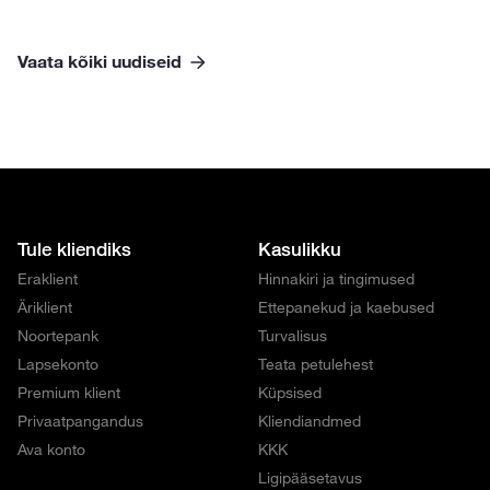
Vaata kõiki uudiseid
Tule kliendiks
Kasulikku
Eraklient
Hinnakiri ja tingimused
Äriklient
Ettepanekud ja kaebused
Noortepank
Turvalisus
Lapsekonto
Teata petulehest
Premium klient
Küpsised
Privaatpangandus
Kliendiandmed
Ava konto
KKK
Ligipääsetavus