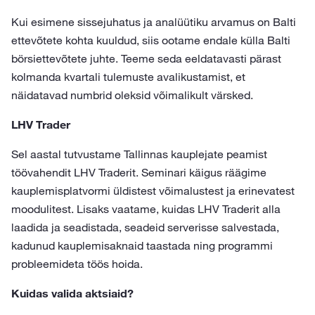
Kui esimene sissejuhatus ja analüütiku arvamus on Balti
ettevõtete kohta kuuldud, siis ootame endale külla Balti
börsiettevõtete juhte. Teeme seda eeldatavasti pärast
kolmanda kvartali tulemuste avalikustamist, et
näidatavad numbrid oleksid võimalikult värsked.
LHV Trader
Sel aastal tutvustame Tallinnas kauplejate peamist
töövahendit LHV Traderit. Seminari käigus räägime
kauplemisplatvormi üldistest võimalustest ja erinevatest
moodulitest. Lisaks vaatame, kuidas LHV Traderit alla
laadida ja seadistada, seadeid serverisse salvestada,
kadunud kauplemisaknaid taastada ning programmi
probleemideta töös hoida.
Kuidas valida aktsiaid?