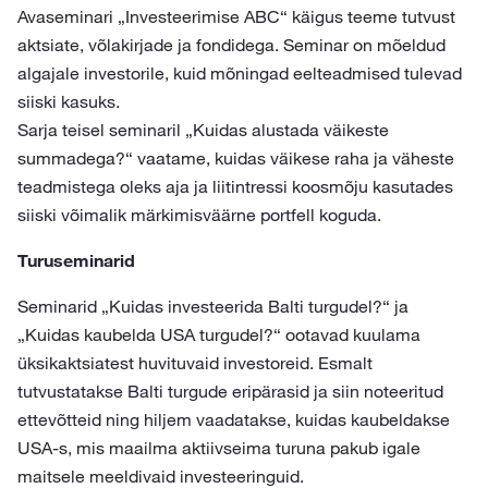
Avaseminari „Investeerimise ABC“ käigus teeme tutvust
aktsiate, võlakirjade ja fondidega. Seminar on mõeldud
algajale investorile, kuid mõningad eelteadmised tulevad
siiski kasuks.
Sarja teisel seminaril „Kuidas alustada väikeste
summadega?“ vaatame, kuidas väikese raha ja väheste
teadmistega oleks aja ja liitintressi koosmõju kasutades
siiski võimalik märkimisväärne portfell koguda.
Turuseminarid
Seminarid „Kuidas investeerida Balti turgudel?“ ja
„Kuidas kaubelda USA turgudel?“ ootavad kuulama
üksikaktsiatest huvituvaid investoreid. Esmalt
tutvustatakse Balti turgude eripärasid ja siin noteeritud
ettevõtteid ning hiljem vaadatakse, kuidas kaubeldakse
USA-s, mis maailma aktiivseima turuna pakub igale
maitsele meeldivaid investeeringuid.