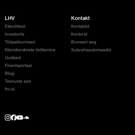
LHV
Kontakt
Ettevõttest
Kontaktid
Investorile
Kontorid
Tööpakkumised
Broneeri aeg
Kliendiandmete töötlemine
Sularahaautomaadid
Uudised
Finantsportaal
Blogi
Teenuste seis
lhv.ai