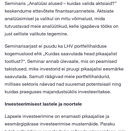
Seminaris „Analüüsi alused – kuidas valida aktsiaid?”
keskendume ettevõtete finantsaruannetele. Aktsiate
analüüsimisel ja valikul on mitu võimalust, mida
tutvustavad meie analüütikud, kelle igapäeva tööks on
just selliste valikute tegemine.
Seminarisarjast ei puudu ka LHV portfellihalduse
kogemuslood ehk „Kuidas saavutada head pikaajalist
tootlust?“. Seminar annab ülevaate, mis on peamised
takistused, miks investorid ei pruugi pikaajalisi eesmärke
saavutada. Samuti räägivad meie portfellihaldurid,
millises sektoris näevad nad suuremat potentsiaali ning
kuidas praeguses majandustsüklis investeeritakse.
Investeerimisest lastele ja noortele
Lapsele investeerimine on enamasti pikaajalise ja
eesmärgipärase investeerimise musternäide. Paraku