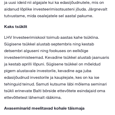
ja uusi ideid nii algajale kui ka edasijõudnutele, mis on
aidanud lõplike investeerimisotsusteni jõuda. Järgnevalt
tutvustame, mida osalejatele sel aastal pakume.
Kaks tsüklit
LHV Investeerimiskool toimub aastas kahe tsüklina.
Sügisene tsükkel alustab septembris ning kestab
detsembri alguseni ning fookuses on eelkõige
investeerimisteemad. Kevadine tsükkel alustab jaanuaris
ja kestab aprilli lõpuni. Sügisene tsükkel on mõeldud
pigem alustavale investorile, kevadine aga juba
edasijõudnud investorile ja kauplejale, kes on ka ise
tehinguid teinud. Samuti kutsume läbi mõlema seminari
tsükli erinevate Balti börside ettevõtete esindajaid oma
ettevõttetest lähemalt rääkima.
Avaseminarid meelitavad kohale täismaja