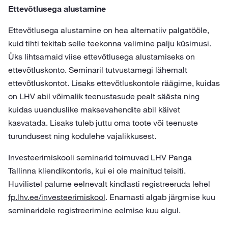
Ettevõtlusega alustamine
Ettevõtlusega alustamine on hea alternatiiv palgatööle,
kuid tihti tekitab selle teekonna valimine palju küsimusi.
Üks lihtsamaid viise ettevõtlusega alustamiseks on
ettevõtluskonto. Seminaril tutvustamegi lähemalt
ettevõtluskontot. Lisaks ettevõtluskontole räägime, kuidas
on LHV abil võimalik teenustasude pealt säästa ning
kuidas uuenduslike maksevahendite abil käivet
kasvatada. Lisaks tuleb juttu oma toote või teenuste
turundusest ning kodulehe vajalikkusest.
Investeerimiskooli seminarid toimuvad LHV Panga
Tallinna kliendikontoris, kui ei ole mainitud teisiti.
Huvilistel palume eelnevalt kindlasti registreeruda lehel
fp.lhv.ee/investeerimiskool
. Enamasti algab järgmise kuu
seminaridele registreerimine eelmise kuu algul.