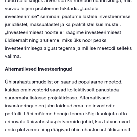
tuleb selle käigus arvestada ka mõnede nüanssidega, mis
võivad hiljem probleeme tekitada. „Lastele
investeerimise“ seminaril peatume lastele investeerimise
juriidilistel, maksualastel ja ka praktilistel küsimustel.
„Investeerimisest noortele“ räägime investeerimisest
üldisemalt ning arutleme, miks üks noor peaks
investeerimisega algust tegema ja millise meetodi selleks
valima.
Alternatiivsed investeeringud
Ühisrahastusmudelist on saanud populaarne meetod,
kuidas erainvestorid saavad kollektiivselt panustada
suuremahulistesse projektidesse. Alternatiivsed
investeeringud on juba leidnud oma tee investorite
portfelli. Läbi mõlema hooaja toome kõigi kuulajate ette
erinevate ühisrahastusplatvormide juhid, kes tutvustavad
enda platvorme ning räägivad ühisrahastusest üldisemalt.