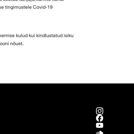
use tingimustele Covid-19
tkemise kulud kui kindlustatud isiku
iooni nõuet.