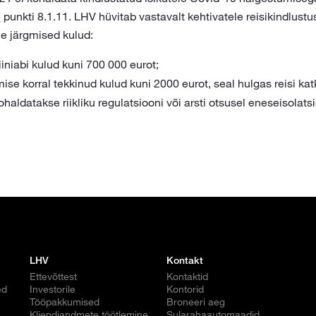
e
punkti 8.1.11. LHV hüvitab vastavalt kehtivatele reisikindlust
le järgmised kulud:
iiniabi kulud kuni 700 000 eurot;
mise korral tekkinud kulud kuni 2000 eurot, seal hulgas reisi ka
haldatakse riikliku regulatsiooni või arsti otsusel eneseisolats
LHV
Kontakt
Ettevõttest
Kontaktid
ed
Investorile
Kontorid
Tööpakkumised
Broneeri aeg
Kliendiandmete töötlemine
Sularahaautomaadid