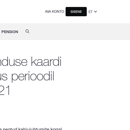
AVA KONTO
ET
SISENE
PENSION
nduse kaardi
us perioodil
21
a seotud kahjujuhtumite korral