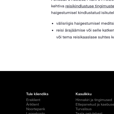
kehtiva
reisikindlustuse tingimust
haigestumisel kindlustatud isikute
välisriigis haigestumisel medits
reisi ärajäämise või selle katke
või tema reisikaaslase suhtes ko
Tule kliendiks
Kasulikku
Eraklient
Hinnakiri ja tingimused
Äriklient
Ettepanekud ja kaebus
Noortepank
Turvalisus
Lapsekonto
Teata petulehest