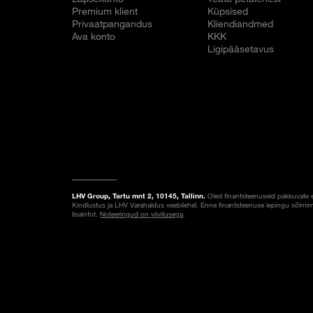
Premium klient
Küpsised
Privaatpangandus
Kliendiandmed
Ava konto
KKK
Ligipääsetavus
LHV Group, Tartu mnt 2, 10145, Tallinn.
Oled finantsteenuseid pakkuvate 
Kindlustus ja LHV Varahaldus veebilehel. Enne finantsteenuse lepingu sõlmim
lisainfot.
Noteeringud on viivitusega
.