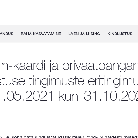
GANDUS
RAHA KASVATAMINE
LAEN JA LIISING
KINDLUSTUS
m-kaardi ja privaatpanga
stuse tingimuste eritingim
1.05.2021 kuni 31.10.20
21 ei kohaldata kindlustatud isikutele Covid-19 haigestumiseg