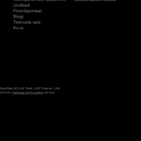
Uudised
Finantsportaal
Blogi
Teenuste seis
lhv.ai
ettevõtete AS LHV Pank, LHV Finance, LHV
ist tutvu
teenuse tingimustega
või küsi