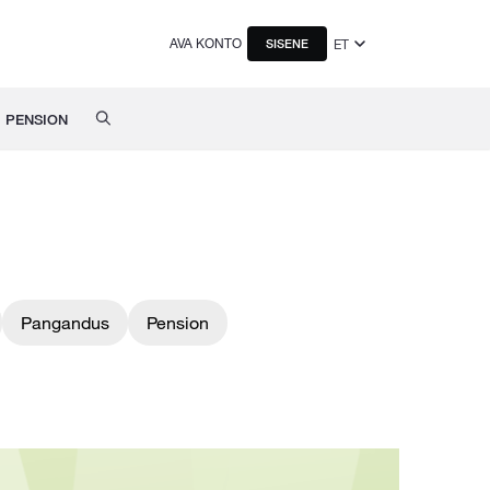
AVA KONTO
ET
SISENE
PENSION
Pangandus
Pension