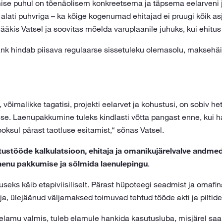
mise puhul on tõenäolisem konkreetsema ja täpsema eelarveni j
alati puhvriga – ka kõige kogenumad ehitajad ei pruugi kõik asj
“ rääkis Vatsel ja soovitas mõelda varuplaanile juhuks, kui ehitus
nk hindab piisava regulaarse sissetuleku olemasolu, maksehäi
võimalikke tagatisi, projekti eelarvet ja kohustusi, on sobiv 
se. Laenupakkumine tuleks kindlasti võtta pangast enne, kui 
oksul pärast taotluse esitamist,“ sõnas Vatsel.
tustööde kalkulatsioon, ehitaja ja omanikujärelvalve andmed
laenu pakkumise ja sõlmida laenulepingu
.
seks käib etapiviisiliselt. Pärast hüpoteegi seadmist ja omaf
, ülejäänud väljamaksed toimuvad tehtud tööde akti ja piltide 
 elamu valmis, tuleb elamule hankida kasutusluba, misjärel sa