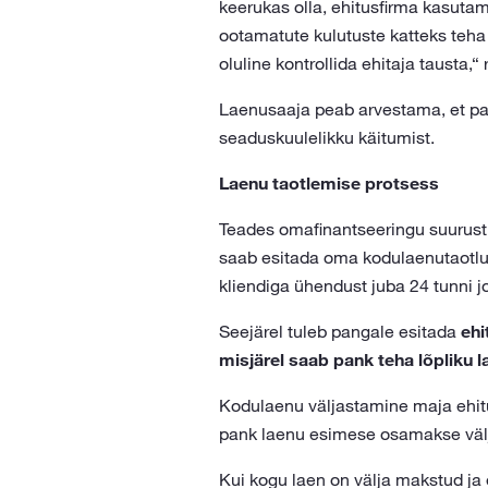
keerukas olla, ehitusfirma kasuta
ootamatute kulutuste katteks teha 
oluline kontrollida ehitaja tausta,
Laenusaaja peab arvestama, et pa
seaduskuulelikku käitumist.
Laenu taotlemise protsess
Teades omafinantseeringu suurust, 
saab esitada oma kodulaenutaotlu
kliendiga ühendust juba 24 tunni jo
Seejärel tuleb pangale esitada
ehi
misjärel saab pank teha lõpliku 
Kodulaenu väljastamine maja ehitu
pank laenu esimese osamakse välja
Kui kogu laen on välja makstud ja