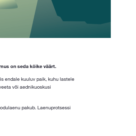
mus on seda kõike väärt.
s endale kuuluv paik, kuhu lastele
veeta või aednikuoskusi
 kodulaenu pakub. Laenuprotsessi