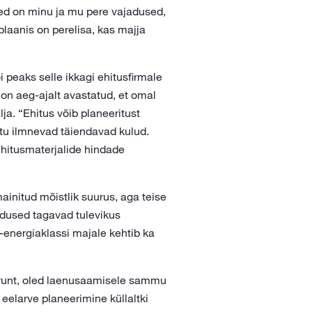
ised on minu ja mu pere vajadused,
plaanis on perelisa, kas majja
 peaks selle ikkagi ehitusfirmale
on aeg-ajalt avastatud, et omal
ja. “Ehitus võib planeeritust
ttu ilmnevad täiendavad kulud.
ehitusmaterjalide hindade
initud mõistlik suurus, aga teise
ndused tagavad tulevikus
-energiaklassi majale kehtib ka
runt, oled laenusaamisele sammu
 eelarve planeerimine küllaltki