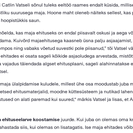
i Catlin Vatseli sõnul tuleks eeltöö raames endalt küsida, mill
istliku suurusega maja. Hoone maht oleneb näiteks sellest, kas 
hoopistükkis saun.
õelda, kas maja ehituseks on endal piisavalt oskusi ja aega või
dama. Kuivõrd majaehitusega kaasneb üsna palju asjaajamist, 
mpos ning vabaks võetud suvestki pole piisanud,” tõi Vatsel väl
e ehitades ei osata sageli kõikide asjaoludega arvestada, mistõ
a vajadus täiendada algset ehitusplaani, sageli alahinnatakse 
sel.
 maja ülalpidamise kuludele, millest ühe osa moodustab juba ma
eetsed ehitusmaterjalid, moodne küttesüsteem ja nutikad lahe
used on alati paremad kui suured,“ märkis Vatsel ja lisas, et A
 ehituseelarve koostamise
juurde. Kui juba on olemas oma k
ahastada siis, kui olemas on lisatagatis. Ise maja ehitades võib