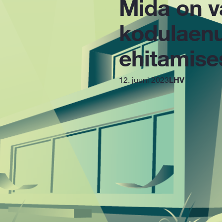
Mida on v
kodulaenu
ehitamise
12. juuni 2023
LHV