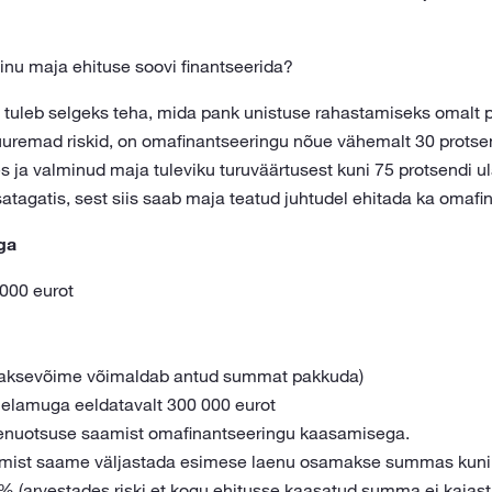
inu maja ehituse soovi finantseerida?
t tuleb selgeks teha, mida pank unistuse rahastamiseks omalt 
remad riskid, on omafinantseeringu nõue vähemalt 30 protse
s ja valminud maja tuleviku turuväärtusest kuni 75 protsendi u
lisatagatis, sest siis saab maja teatud juhtudel ehitada ka omafi
ga
000 eurot
aksevõime võimaldab antud summat pakkuda)
 elamuga eeldatavalt 300 000 eurot
laenuotsuse saamist omafinantseeringu kaasamisega.
mist saame väljastada esimese laenu osamakse summas kuni 6
% (arvestades riski et kogu ehitusse kaasatud summa ei kajas