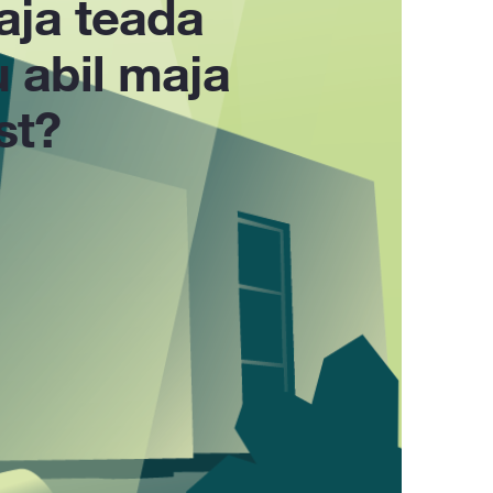
aja teada
 abil maja
st?