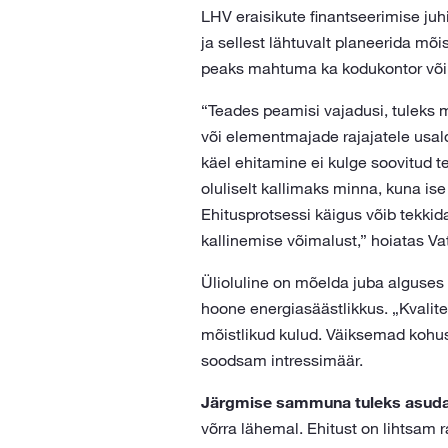
LHV eraisikute finantseerimise juh
ja sellest lähtuvalt planeerida mõ
peaks mahtuma ka kodukontor või 
“Teades peamisi vajadusi, tuleks m
või elementmajade rajajatele usal
käel ehitamine ei kulge soovitud te
oluliselt kallimaks minna, kuna is
Ehitusprotsessi käigus võib tekkid
kallinemise võimalust,” hoiatas Vat
Ülioluline on mõelda juba alguses
hoone energiasäästlikkus. „Kvalit
mõistlikud kulud. Väiksemad kohust
soodsam intressimäär.
Järgmise sammuna tuleks asuda
võrra lähemal. Ehitust on lihtsam r