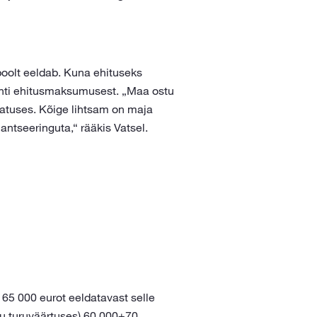
poolt eeldab. Kuna ehituseks
nti ehitusmaksumusest. „Maa ostu
latuses. Kõige lihtsam on maja
nantseeringuta,“ rääkis Vatsel.
5 000 eurot eeldatavast selle
tu turuväärtuses) 60 000+70