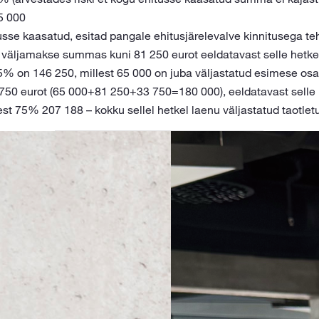
5 000
e kaasatud, esitad pangale ehitusjärelevalve kinnitusega teht
e väljamakse summas kuni 81 250 eurot eeldatavast selle hetk
5% on 146 250, millest 65 000 on juba väljastatud esimese o
 eurot (65 000+81 250+33 750=180 000), eeldatavast selle 
st 75% 207 188 – kokku sellel hetkel laenu väljastatud taotle