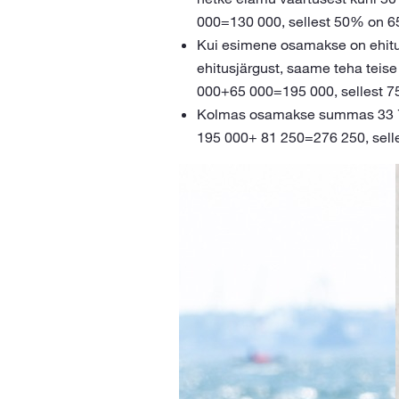
000=130 000, sellest 50% on 6
Kui esimene osamakse on ehituss
ehitusjärgust, saame teha teis
000+65 000=195 000, sellest 7
Kolmas osamakse summas 33 750
195 000+ 81 250=276 250, selle