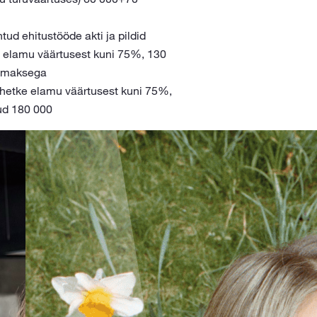
ud ehitustööde akti ja pildid
e elamu väärtusest kuni 75%, 130
samaksega
hetke elamu väärtusest kuni 75%,
tud 180 000