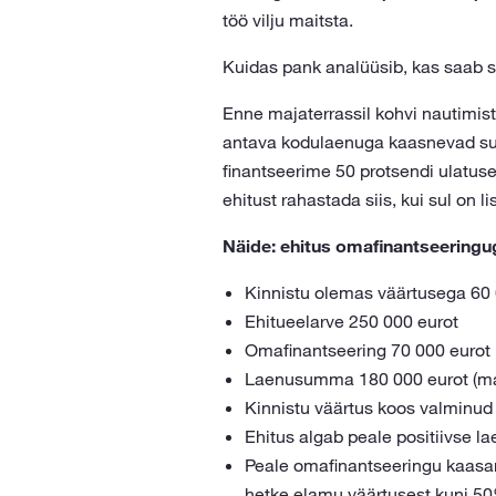
töö vilju maitsta.
Kuidas pank analüüsib, kas saab s
Enne majaterrassil kohvi nautimis
antava kodulaenuga kaasnevad suu
finantseerime 50 protsendi ulatuse
ehitust rahastada siis, kui sul on 
Näide: ehitus omafinantseeringu
Kinnistu olemas väärtusega 60 
Ehitueelarve 250 000 eurot
Omafinantseering 70 000 eurot
Laenusumma 180 000 eurot (m
Kinnistu väärtus koos valminud
Ehitus algab peale positiivse 
Peale omafinantseeringu kaasa
hetke elamu väärtusest kuni 50