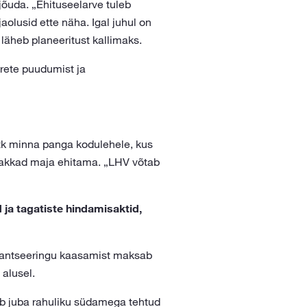
õuda. „Ehituseelarve tuleb
aolusid ette näha. Igal juhul on
 läheb planeeritust kallimaks.
rete puudumist ja
hetk minna panga kodulehele, kus
hakkad maja ehitama. „LHV võtab
 ja tagatiste hindamisaktid,
inantseeringu kaasamist maksab
alusel.
ab juba rahuliku südamega tehtud