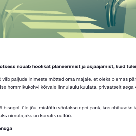
sess nõuab hoolikat planeerimist ja asjaajamist, kuid tule
viib paljude inimeste mõtted oma majale, et oleks olemas päri
ise hommikukohvi kõrvale linnulaulu kuulata, privaatselt aega 
b sageli üle jõu, mistõttu võetakse appi pank, kes ehituseks
eks nimetajaks on korralik eeltöö.
enuga