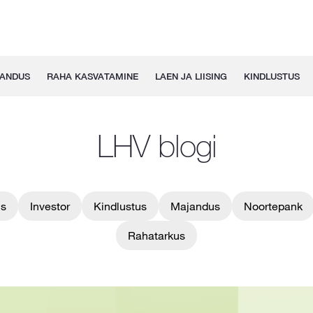
GANDUS
RAHA KASVATAMINE
LAEN JA LIISING
KINDLUSTUS
LHV blogi
us
Investor
Kindlustus
Majandus
Noortepank
Rahatarkus