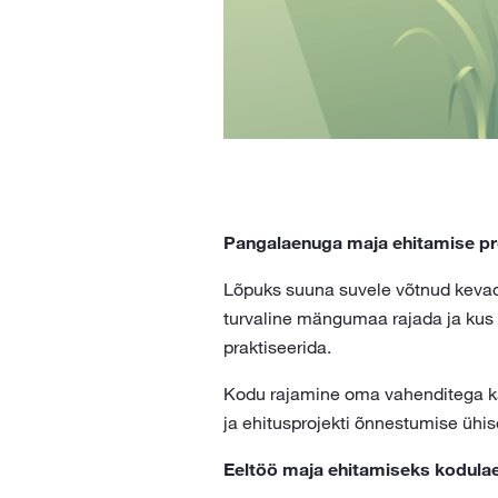
Pangalaenuga maja ehitamise prot
Lõpuks suuna suvele võtnud kevad 
turvaline mängumaa rajada ja kus 
praktiseerida.
Kodu rajamine oma vahenditega käi
ja ehitusprojekti õnnestumise ühis
Eeltöö maja ehitamiseks kodula