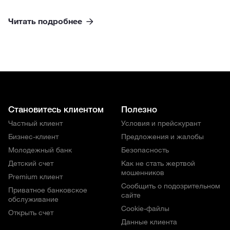
Читать подробнее
Становитесь клиентом
Полезно
Частный клиент
Условия и прейскурант
Бизнес-клиент
Предложения и жалобы
Молодежный банк
Безопасность
Детский счет
Как не стать жертвой
мошенников
Premium клиент
Сообщить о подозрительном
Приватное банковское
сайте
обслуживание
Cookie-файлы
Открыть счет
Данные клиента