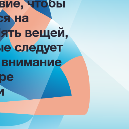
вие, чтобы
ся на
ять вещей,
ые следует
 внимание
ре
и