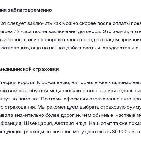
ния заблаговременно
я следует заключить как можно скорее после оплаты поезд
ерез 72 часа после заключения договора. Это значит, что 
и заболеете или непосредственно перед отъездом произой
к сожалению, еще не начнет действовать и, следовательно
медицинской страховки
творяй ворота. К сожалению, на горнолыжных склонах нес
сли вам потребуется медицинский транспорт или отдельны
 тут не поможет. Поэтому, оформляя страхование путешес
о страхования. Мы рекомендуем выбрать страховую сумму 
ывала значительно более дорогие, чем обычные, частные м
Франция, Швейцария, Австрия и т. д. Наш опыт также показ
ледующие расходы на лечение могут достигать 30 000 евро