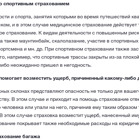
со спортивным страхованием
ости и спорта, занятия которыми во время путешествий к
ом, и в этом случае медицинское страхование действует т
ое страхование. К видам деятельности с повышенным риск
а также маунтинбайк, скалолазание, участие в спортивных
ортсмена и мн. др. При спортивном страховании также за
го, например, что спортивные трассы закрыты из-за плохой
либо неожиданно пришел в негодность.
помогает возместить ущерб, причиненный какому-либо 
ных склонах представляют опасность не только для вашего
ву. В этом случае и приходит на помощь страхование отв
 человека или упали на него, причинив ему таким образом 
В этом случае страховка возместит ущерб, нанесенный иму
хование покрывает также необходимые расходы на юридич
ахование багажа