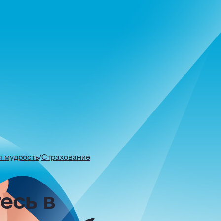
 мудрость
/
Страхование
есь в