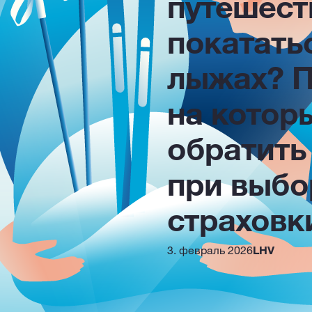
путешест
покатать
лыжах? П
на котор
обратить
при выбо
страховк
3. февраль 2026
LHV