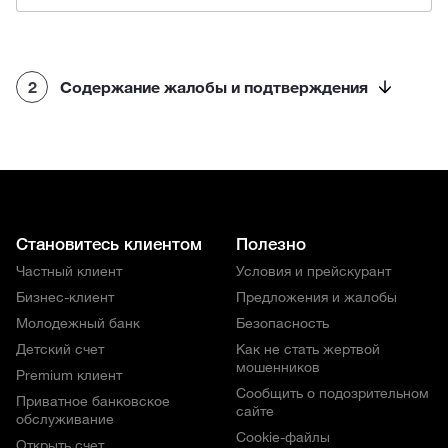
2
Содержание жалобы и подтверждения
Становитесь клиентом
Полезно
Частный клиент
Условия и прейскурант
Бизнес-клиент
Предложения и жалобы
Молодежный банк
Безопасность
Детский счет
Как не стать жертвой
мошенников
Premium клиент
Сообщить о подозрительном
Приватное банковское
сайте
обслуживание
Cookie-файлы
Открыть счет