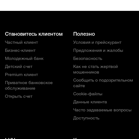
Становитесь клиентом
Полезно
Частный клиент
Условия и прейскурант
Бизнес-клиент
Предложения и жалобы
Молодежный банк
Безопасность
Детский счет
Как не стать жертвой
мошенников
Premium клиент
Сообщить о подозрительном
Приватное банковское
сайте
обслуживание
Cookie-файлы
Открыть счет
Данные клиента
Часто задаваемые вопросы
Доступность