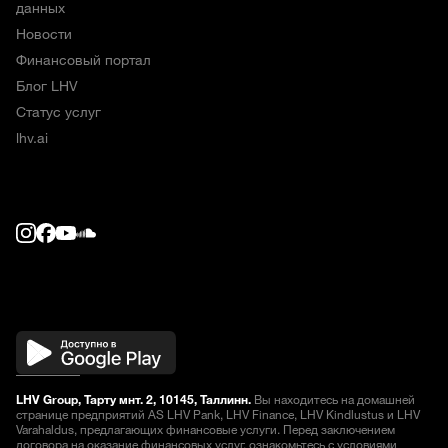
данных
Новости
Финансовый портал
Блог LHV
Статус услуг
lhv.ai
LHV Group, Тарту мнт. 2, 10145, Таллинн.
Вы находитесь на домашней
странице предприятий AS LHV Pank, LHV Finance, LHV Kindlustus и LHV
Varahaldus, предлагающих финансовые услуги. Перед заключением
договора на оказание финансовых услуг, ознакомьтесь
с условиями