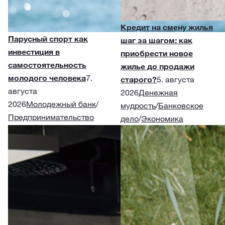
Кредит на смену жилья
Парусный спорт как
шаг за шагом: как
инвестиция в
приобрести новое
самостоятельность
жилье до продажи
молодого человека
7.
старого?
5. августа
августа
2026
Денежная
2026
Молодежный банк
/
мудрость
/
Банковское
Предпринимательство
дело
/
Экономика