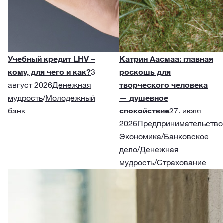
Учебный кредит LHV –
Катрин Аасмаа: главная
кому, для чего и как?
3
роскошь для
август 2026
Денежная
творческого человека
мудрость
/
Молодежный
— душевное
банк
спокойствие
27. июля
2026
Предпринимательство
Экономика
/
Банковское
дело
/
Денежная
мудрость
/
Страхование