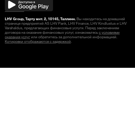
LHV Group, Тарту мнт. 2, 10145, Таллинн.
Вы находитесь на домашней
странице предприятий AS LHV Pank, LHV Finance, LHV Kindlustus и LHV
Varahaldus, предлагающих финансовые услуги. Перед заключением
договора на оказание финансовых услуг, ознакомьтесь
с условиями
оказания услуг
или обратитесь за дополнительной информацией.
Котировки отображаются с задержкой
.