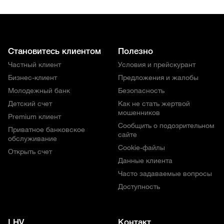
Становитесь клиентом
Полезно
Частный клиент
Условия и прейскурант
Бизнес-клиент
Предложения и жалобы
Молодежный банк
Безопасность
Детский счет
Как не стать жертвой
мошенников
Premium клиент
Сообщить о подозрительном
Приватное банковское
сайте
обслуживание
Cookie-файлы
Открыть счет
Данные клиента
Часто задаваемые вопросы
Доступность
LHV
Контакт