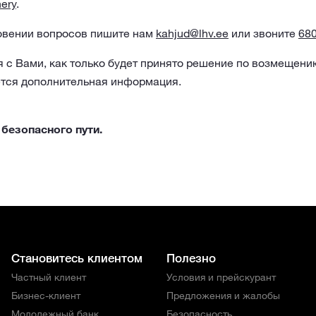
nery
.
овении вопросов пишите нам
kahjud@lhv.ee
или звоните
68
с Вами, как только будет принято решение по возмещени
ется дополнительная информация.
безопасного пути.
Становитесь клиентом
Полезно
Частный клиент
Условия и прейскурант
Бизнес-клиент
Предложения и жалобы
Молодежный банк
Безопасность