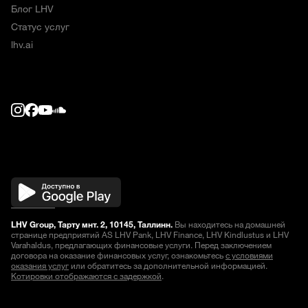
Блог LHV
Статус услуг
lhv.ai
LHV Group, Тарту мнт. 2, 10145, Таллинн.
Вы находитесь на домашней
странице предприятий AS LHV Pank, LHV Finance, LHV Kindlustus и LHV
Varahaldus, предлагающих финансовые услуги. Перед заключением
договора на оказание финансовых услуг, ознакомьтесь
с условиями
оказания услуг
или обратитесь за дополнительной информацией.
Котировки отображаются с задержкой
.