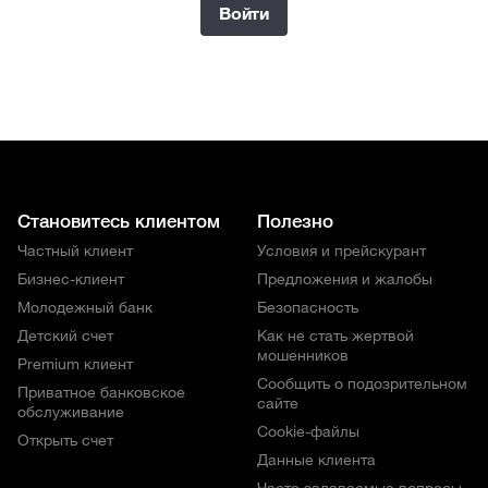
Войти
Становитесь клиентом
Полезно
Частный клиент
Условия и прейскурант
Бизнес-клиент
Предложения и жалобы
Молодежный банк
Безопасность
Детский счет
Как не стать жертвой
мошенников
Premium клиент
Сообщить о подозрительном
Приватное банковское
сайте
обслуживание
Cookie-файлы
Открыть счет
Данные клиента