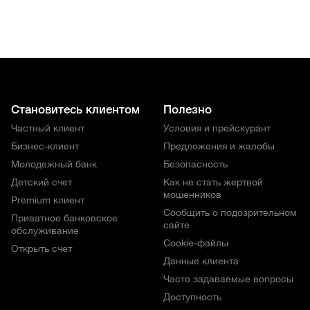
Становитесь клиентом
Полезно
Частный клиент
Условия и прейскурант
Бизнес-клиент
Предложения и жалобы
Молодежный банк
Безопасность
Детский счет
Как не стать жертвой
мошенников
Premium клиент
Сообщить о подозрительном
Приватное банковское
сайте
обслуживание
Cookie-файлы
Открыть счет
Данные клиента
Часто задаваемые вопросы
Доступность