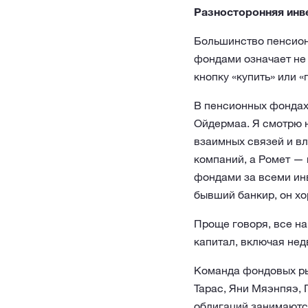
Разносторонняя инв
Большинство пенсион
фондами означает не 
кнопку «купить» или «
В пенсионных фондах
Ойдермаа. Я смотрю н
взаимных связей и вл
компаний, а Ромет — 
фондами за всеми инв
бывший банкир, он хо
Проще говоря, все н
капитал, включая не
Команда фондовых ры
Тарас, Яни Мяэнпяэ, 
облигаций занимаютс