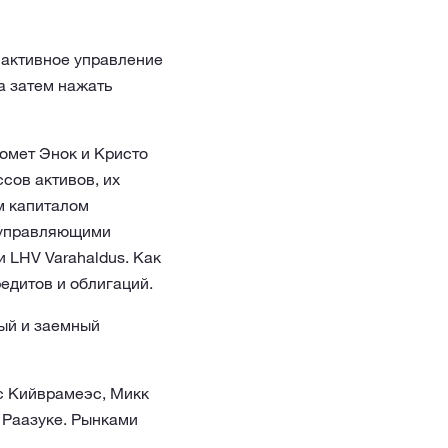
 активное управление
а затем нажать
омет Энок и Кристо
сов активов, их
м капиталом
я управляющими
 LHV Varahaldus. Как
едитов и облигаций.
ый и заемный
с Кийврамеэс, Микк
 Раазуке. Рынками