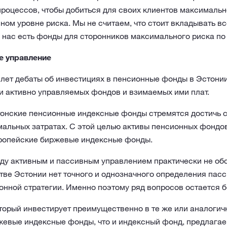
роцессов, чтобы добиться для своих клиентов максималь
ном уровне риска. Мы не считаем, что стоит вкладывать вс
 нас есть фонды для сторонников максимального риска по
е управление
лет дебаты об инвестициях в пенсионные фонды в Эстонии
и активно управляемых фондов и взимаемых ими плат.
стонские пенсионные индексные фонды стремятся достичь 
мальных затратах. С этой целью активы пенсионных фондо
ропейские биржевые индексные фонды.
ду активным и пассивным управлением практически не об
стве Эстонии нет точного и однозначного определения пас
нной стратегии. Именно поэтому ряд вопросов остается б
оторый инвестирует преимущественно в те же или аналоги
жевые индексные фонды, что и индексный фонд, предлага