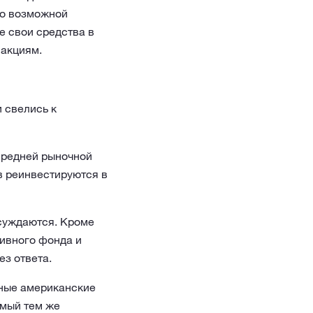
но возможной
е свои средства в
 акциям.
 свелись к
средней рыночной
в реинвестируются в
суждаются. Кроме
сивного фонда и
ез ответа.
чные американские
емый тем же