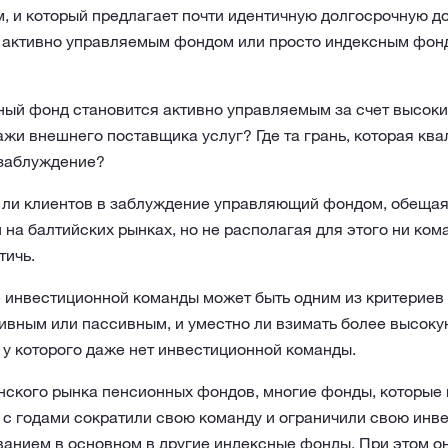
 и который предлагает почти идентичную долгосрочную до
, активно управляемым фондом или просто индексным фон
ный фонд становится активно управляемым за счет высоки
жи внешнего поставщика услуг? Где та грань, которая кв
 заблуждение?
т ли клиентов в заблуждение управляющий фондом, обещая
 на балтийских рынках, но не располагая для этого ни ком
тичь.
е инвестиционной команды может быть одним из критериев 
ивным или пассивным, и уместно ли взимать более высоку
у которого даже нет инвестиционной команды.
онского рынка пенсионных фондов, многие фонды, которые
 с годами сократили свою команду и ограничили свою инв
ванием в основном в другие индексные фонды. При этом о