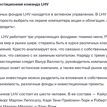
естиционная команда LHV
ных фондов LHV находятся в активном управлении. В LHV
просто выбрать на экране компьютера акции и облигации, 
продать».
 LHV работают три управляющих фондами: помимо меня, Р
а мир и рынки шире, стараясь быть в курсе различных клас
ияний. Кристо анализирует все, что связано с собственны
все, что связано с их заемным капиталом. Наряду с трем
естициями следит Вахур Валлисту, руководитель компании
рошо знает эстонские компании, а также местный рынок кр
аши инвестиции можно разделить на вложения в собственн
движимость, различные фонды и инвестиционные проекты.
нков LHV состоит из шести человек. В ее составе — Кайу
Георг Мартин Леппсалу, Карл Тани Прийлинн-Тюрк и Роберт
я Мартин Мёллитс и Элис Ронк.