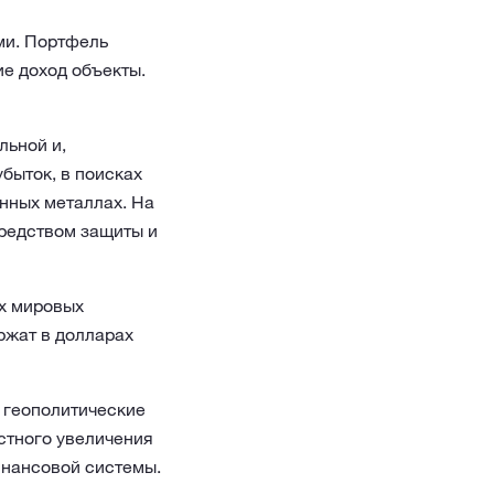
ми. Портфель
е доход объекты.
льной и,
быток, в поисках
нных металлах. На
средством защиты и
их мировых
ржат в долларах
е геополитические
стного увеличения
инансовой системы.