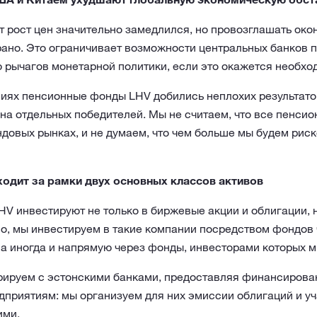
т рост цен значительно замедлился, но провозглашать око
рано. Это ограничивает возможности центральных банков 
 рычагов монетарной политики, если это окажется необхо
иях пенсионные фонды LHV добились неплохих результатов 
 на отдельных победителей. Мы не считаем, что все пенси
довых рынках, и не думаем, что чем больше мы будем риск
одит за рамки двух основных классов активов
V инвестируют не только в биржевые акции и облигации, 
о, мы инвестируем в такие компании посредством фондов 
 а иногда и напрямую через фонды, инвесторами которых 
урируем с эстонскими банками, предоставляя финансиров
приятиям: мы организуем для них эмиссии облигаций и уч
ими.