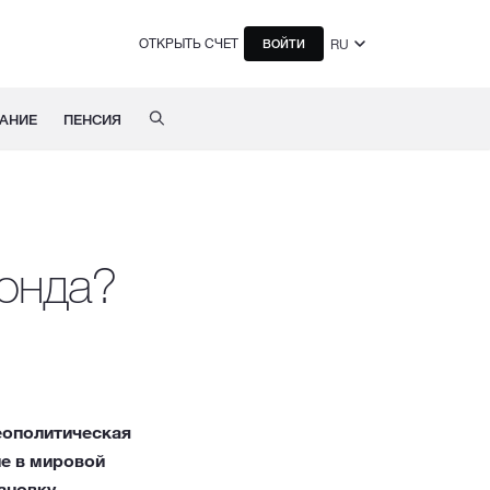
ОТКРЫТЬ СЧЕТ
RU
ВОЙТИ
АНИЕ
ПЕНСИЯ
онда?
еополитическая
ие в мировой
новку.