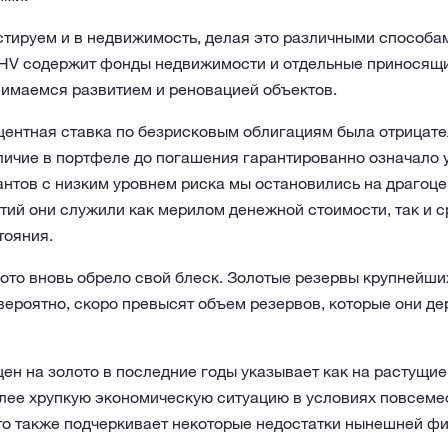
стируем и в недвижимость, делая это различными способа
HV содержит фонды недвижимости и отдельные приносящи
нимаемся развитием и реновацией объектов.
оцентная ставка по безрисковым облигациям была отрицате
личие в портфеле до погашения гарантированно означало у
нтов с низким уровнем риска мы остановились на драгоце
тий они служили как мерилом денежной стоимости, так и 
тояния.
ото вновь обрело свой блеск. Золотые резервы крупнейш
вероятно, скоро превысят объем резервов, которые они де
ен на золото в последние годы указывает как на растущи
более хрупкую экономическую ситуацию в условиях повсеме
Это также подчеркивает некоторые недостатки нынешней ф