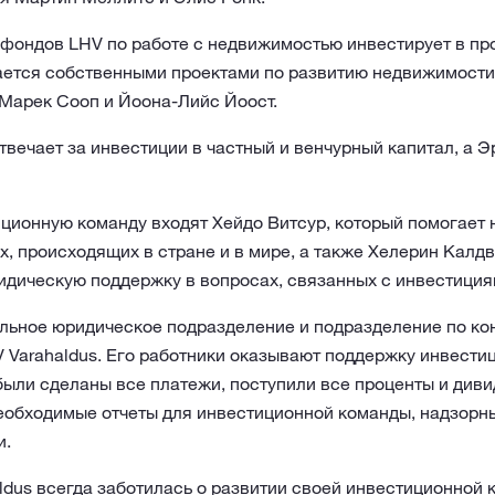
фондов LHV по работе с недвижимостью инвестирует в пр
ается собственными проектами по развитию недвижимости.
 Марек Сооп и Йоона-Лийс Йоост.
твечает за инвестиции в частный и венчурный капитал, а 
иционную команду входят Хейдо Витсур, который помогает 
, происходящих в стране и в мире, а также Хелерин Калдв
идическую поддержку в вопросах, связанных с инвестиция
ельное юридическое подразделение и подразделение по ко
 Varahaldus. Его работники оказывают поддержку инвести
 были сделаны все платежи, поступили все проценты и диви
еобходимые отчеты для инвестиционной команды, надзорны
и.
dus всегда заботилась о развитии своей инвестиционной 