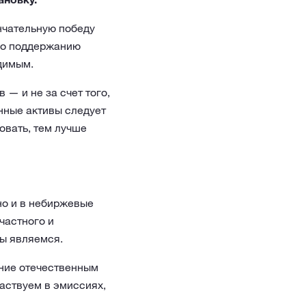
нчательную победу
по поддержанию
димым.
— и не за счет того,
онные активы следует
овать, тем лучше
но и в небиржевые
частного и
мы являемся.
ание отечественным
аствуем в эмиссиях,