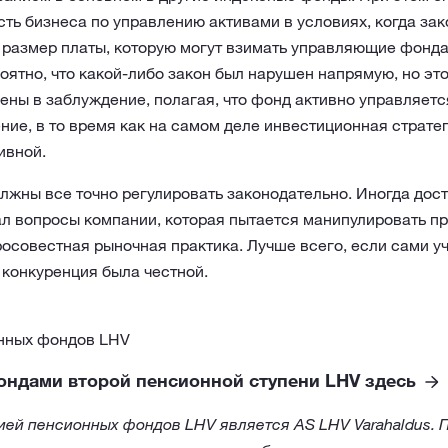
ть бизнеса по управлению активами в условиях, когда за
размер платы, которую могут взимать управляющие фонда
ятно, что какой-либо закон был нарушен напрямую, но это 
ены в заблуждение, полагая, что фонд активно управляется
ие, в то время как на самом деле инвестиционная страте
ивной.
олжны все точно регулировать законодательно. Иногда дост
ал вопросы компании, которая пытается манипулировать п
росовестная рыночная практика. Лучше всего, если сами у
ы конкуренция была честной.
нных фондов LHV
ондами второй пенсионной ступени LHV здесь
ей пенсионных фондов LHV является AS LHV Varahaldus. 