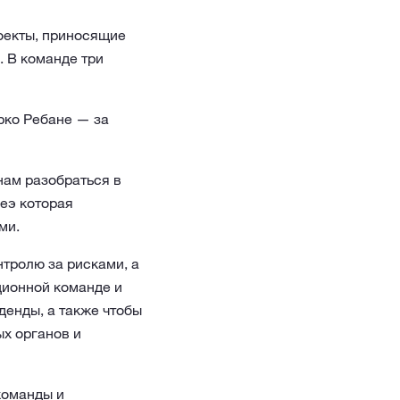
оекты, приносящие
 В команде три
Эрко Ребане — за
нам разобраться в
еэ которая
ми.
нтролю за рисками, а
ционной команде и
денды, а также чтобы
х органов и
команды и