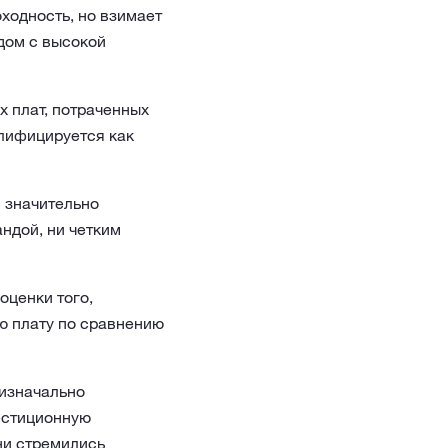
ходность, но взимает
дом с высокой
х плат, потраченных
алифицируется как
 значительно
андой, ни четким
оценки того,
ю плату по сравнению
 изначально
естиционную
ни стремились